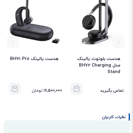
هدست بلوتوث یالینک
هدست یالینک BH71 Pro
مدل BH72 Charging
Stand
تماس بگیرید
16,500,000
تومان
تم
نظرات کاربران