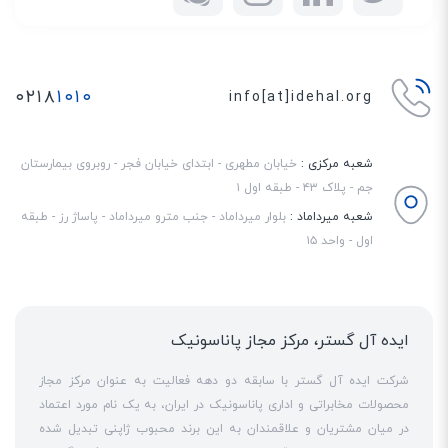
۰۲۱۸
۱۰۱۰
info[at]idehal.org
شعبه مرکزی :
خیابان مطهری - ابتدای خیابان فجر - روبروی بیمارستان
جم - پلاک ۴۳ - طبقه اول ۱
شعبه میرداماد :
بلوار میرداماد - جنب مترو میرداماد - پاساژ رز - طبقه
اول - واحد ۱۵
ایده آل گستر، مرکز مجاز پاناسونیک
شرکت ایده آل گستر با سابقه دو دهه فعالیت به عنوان مرکز مجاز
محصولات مخابراتی و اداری پاناسونیک در ایران، به یک نام مورد اعتماد
در میان مشتریان و علاقمندان به این برند محبوب ژاپنی تبدیل شده