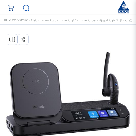
ایده آل گستر
تجهیزات ویپ
هدست تلفن
هدست یالینک
هدست یالینک BH71 Workstation