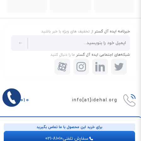
خبرنامه ایده آل گستر
از تخفیف های ویژه با خبر باشید
شبکه‌های اجتماعی ایده آل گستر
ما را دنبال کنید
۰۲۱۸
۱۰۱۰
info[at]idehal.org
شعبه مرکزی :
خیابان مطهری - ابتدای خیابان فجر - روبروی بیمارستان
برای خرید این محصول با ما تماس بگیرید
جم - پلاک ۴۳ - طبقه اول ۱
شعبه میرداماد :
بلوار میرداماد - جنب مترو میرداماد - پاساژ رز - طبقه
سفارش تلفنی
021-81010