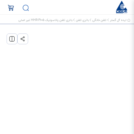
ایده آل گستر
تلفن خانگی
باتری تلفن
باتری تلفن پاناسونیک HHR-P105 غیر اصلی