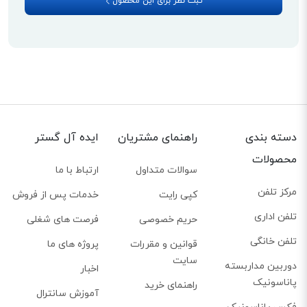
ثبت نظر برای این محصول
پیام‌ها تا 25 دقیقه، یار امین شما خواهد بود. حتی در صورت قطعی برق، این پیام‌ها
در حافظه دستگاه باقی خواهند ماند. با دریافت پیام جدید، اعلان این پیام‌ها همراه
با تاریخ و زمان، در گوشی بیسیم دستگاه نمایش داده می‌شود.
صدای شفاف
کیفیت بالای صدا از ویژگی‌های بارز تلفن گیگاست C300A است. این دستگاه پیام‌ها
را واضح و شفاف پخش می‌کند. کیفیت بالای صدا در این تلفن به دلیل وجود فناوری
HDSP است. چه در حالت مکالمه با گوشی بیسیم هستید چه در حالت هندزفری،
دسته بندی
راهنمای مشتریان
ایده آل گستر
فناوری HDSP صدا را با وضوح و شفافیت به شما می‌رساند. این قابلیت‌ها انتطار ما را
محصولات
سوالات متداول
ارتباط با ما
از شرکت گیگاست برآورده می‌کند.
مرکز تلفن
کپی رایت
خدمات پس از فروش
تلفن اداری
حریم خصوصی
فرصت های شغلی
تلفن خانگی
قوانین و مقررات
پروژه های ما
سایت
دوربین مداربسته
اخبار
پاناسونیک
راهنمای خرید
آموزش سانترال