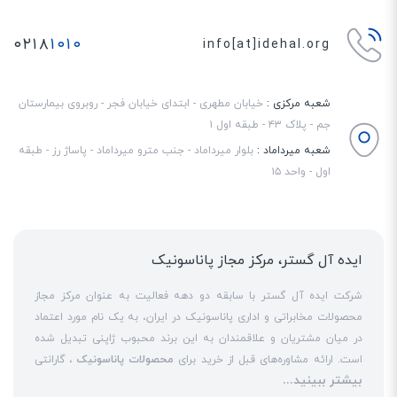
این فناوری مجهز است. این فناوری علاوه بر کمک به محیط زیست، به اقتصاد
مصرف‌کنندگان نیز کمک می‌کند. در تلفن‌های مجهز به این فناوری، هر چقدر فاصله
۰۲۱۸
۱۰۱۰
info[at]idehal.org
بین گوشی بیسیم و دستگاه بیس کمتر باشد، میزان اشعه کمتری منتشر شده
و باتری، شارژ کمتری مصرف می‌کند. این امر موجب افزایش طول عمر باتری دستگاه
شعبه مرکزی :
خیابان مطهری - ابتدای خیابان فجر - روبروی بیمارستان
می‌شود.
جم - پلاک ۴۳ - طبقه اول ۱
شعبه میرداماد :
بلوار میرداماد - جنب مترو میرداماد - پاساژ رز - طبقه
اول - واحد ۱۵
ایده آل گستر، مرکز مجاز پاناسونیک
شرکت ایده آل گستر با سابقه دو دهه فعالیت به عنوان مرکز مجاز
محصولات مخابراتی و اداری پاناسونیک در ایران، به یک نام مورد اعتماد
در میان مشتریان و علاقمندان به این برند محبوب ژاپنی تبدیل شده
است. ارائه مشاوره‌های قبل از خرید برای
محصولات پاناسونیک
، گارانتی
بیشتر ببینید...
18 ماهه معتبر و شرکتی برای کلیه محصولات عرضه شده و تعهد کامل