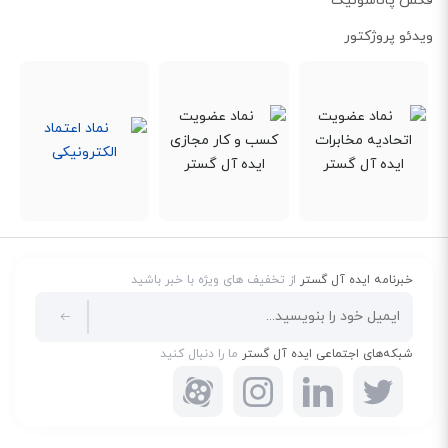
فکس پاناسونیک
ویدئو پروژکتور
دفترچه مخاطبین
دیگر با خیال آسوده همه مخاطبین خود را در تلفن گیگاست C300A ذخیره کنید. با
دفترچه مخاطبین این تلفن با ظرفیت 250 مخاطب، همه دوستان و همکاران خود را
ذخیره کنید. علاوه بر شماره مخاطب، تصویر وی را نیز ذخیره کنید تا هنگام تماس
به شما نمایش داده شود. همچنین با درست کردن یک گروه VIP، یک زنگ تماس
خبرنامه ایده آل گستر
از تخفیف های ویژه با خبر باشید
مجزا به این گروه اختصاص دهید. هنگام تماس، با تشخیص صدای زنگ متوجه
می‌شوید که اعضای گروه VIP می‌باشند.
شبکه‌های اجتماعی ایده آل گستر
ما را دنبال کنید
فناوری ECO DECT
کمپانی گیگاست با پشتیبانی از فناوری ECO DECT گام مهمی در راستای حفظ
محیط زیست برداشته است. تلفن C300A همانند سایر محصولات این کمپانی به