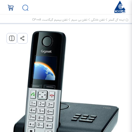
ایده آل گستر
تلفن خانگی
تلفن بی سیم
تلفن بیسیم گیگاست C300A