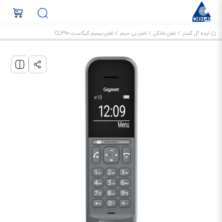
ایده آل گستر
تلفن خانگی
تلفن بی سیم
تلفن بیسیم گیگاست CL390