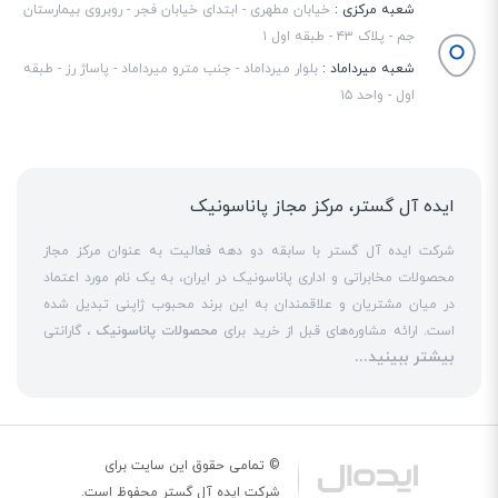
شعبه مرکزی :
خیابان مطهری - ابتدای خیابان فجر - روبروی بیمارستان
جم - پلاک ۴۳ - طبقه اول ۱
شعبه میرداماد :
بلوار میرداماد - جنب مترو میرداماد - پاساژ رز - طبقه
اول - واحد ۱۵
ایده آل گستر، مرکز مجاز پاناسونیک
شرکت ایده آل گستر با سابقه دو دهه فعالیت به عنوان مرکز مجاز
محصولات مخابراتی و اداری پاناسونیک در ایران، به یک نام مورد اعتماد
در میان مشتریان و علاقمندان به این برند محبوب ژاپنی تبدیل شده
است. ارائه مشاوره‌های قبل از خرید برای
محصولات پاناسونیک
، گارانتی
بیشتر ببینید...
18 ماهه معتبر و شرکتی برای کلیه محصولات عرضه شده و تعهد کامل
به تمامی خدمات
نمایندگی پاناسونیک
در قبال مشتریان عزیز، کلید
واژه‌های سربلندی ایده آل گستر در میان همراهان خود محسوب
می‌شوند. یکی از حوزه‌های اصلی فعالیت ایده آل گستر، نصب و راه‌اندازه
انواع مراکز
سانترال
است. این مهم با اتکا به تکنسین‌های فنی و مجرب
© تمامی حقوق این سایت برای
که در این
نمایندگی سانترال پاناسونیک
حاضر هستند، حاصل می‌شود. به
شرکت
ایده آل گستر
محفوظ است.