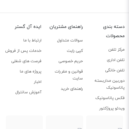
حتی تماس‌های بدون شماره را نیز می‌توانید مسدود کنید. اگر قابلیت لیست سیاه را
فعال کنید، تماس‌های این لیست یا رد می‌شوند یا اینکه فقط بر روی صفحه نمایش،
نشان داده می‌شوند. به راحتی می‌توانید صدای گوشی خود را در یک بازه زمانی
دسته بندی
راهنمای مشتریان
ایده آل گستر
مشخص خاموش کنید و تلفن فقط برای شماره‌های موجود در لیست VIP زنگ بخورد.
محصولات
سوالات متداول
ارتباط با ما
مرکز تلفن
کپی رایت
خدمات پس از فروش
تلفن اداری
حریم خصوصی
فرصت های شغلی
تلفن خانگی
قوانین و مقررات
پروژه های ما
سایت
دوربین مداربسته
اخبار
پاناسونیک
راهنمای خرید
آموزش سانترال
فکس پاناسونیک
ویدئو پروژکتور