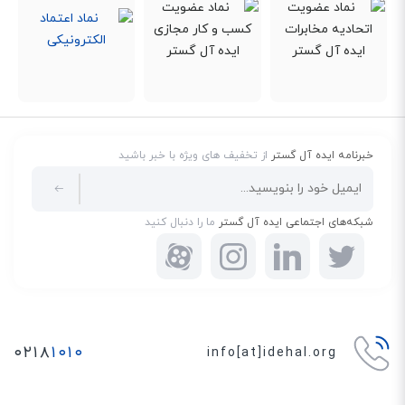
انعطاف‌پذیری
تلفن گیگاست CL390 انعطاف‌پذیری بالایی دارد. شما می‌توانید در هر جایی از تلفن
خود استفاده کنید. اگر در آشپزخانه و اتاق خواب خود نیاز به گوشی دارید یا در
محیط‌های اداری شلوغ هستید، خبر خوب این است که تعداد گوشی‌‎های تلفن
CL390، تا 4 عدد قابل افزایش است. بنابراین، دیگر آسوده خاطر باشید که در هر
نقطه، یک گوشی دارید.
خبرنامه ایده آل گستر
از تخفیف های ویژه با خبر باشید
فناوری سبز ECO DECT
تلفن گیگاست CL390 مانند همه‌ی تلفن‌های بی‌سیم گیگاست، از فناوری ECO
شبکه‌های اجتماعی ایده آل گستر
ما را دنبال کنید
DECT پشتیبانی می‌کند. این تلفن در حالت آماده به کار، هیچ اشعه‌ای ساطع
نمی‌کند. حتی هنگامی که از چندین گوشی استفاده می‌کنید. بیس دستگاه و
گوشی‌‎ها، همه از این تکنولوژی بهره می‌برند. در این فناوری هرچه گوشی به بیس
نزدیک‌تر باشد، اشعه کمتری ساطع می‌شود. در نتیجه شارژ کمتری مصرف می‌شود
و به طول عمر باتری اضافه می‌شود. برای استفاده از حداکثر بازه DECT می‌توانید
۰۲۱۸
۱۰۱۰
info[at]idehal.org
حالت ECO DECT را غیر فعال کنید.