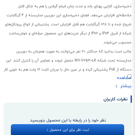
ذخیره‌سازی، کارایی پهنای باند و مدت زمان فیلم گرفتن را هم به شکل قابل
ملاحظه‌ای افزایش می‌دهد. فضای ذخیره‌سازی این دوربین مداربسته از 4 گیگابایت
شروع شده و تا 128 گیگابایت هم قابل افزایش است. پشتیبانی از انواع پروتکل‌های
شبکه از قبیل IPv4 و IPv6 از دیگر مزیت‌های این محصول حرفه‌ای و خوش‌ساخت
محسوب می‌شوند.
جالب است بدانید که حداکثر 20 نفر می‌توانند به صورت همزمان به دوربین
مداربسته تحت شبکه WV-V2530LK متصل شوند و تصاویر آن را کنترل کنند. این
دستگاه از PoE پشتیبانی کرده و در عین حال با جریان ثابت 12 ولت هم به خوبی کار
می‌کند. در ادامه با ایده آل گستر همراه باشید تا به صورت تخصصی به بررسی این
دوربین مداربسته حرفه‌ای از شرکت پاناسونیک بپردازیم.
نظرات کاربران
نظر خود را در رابطه با این محصول بنویسید.
ثبت نظر برای این محصول