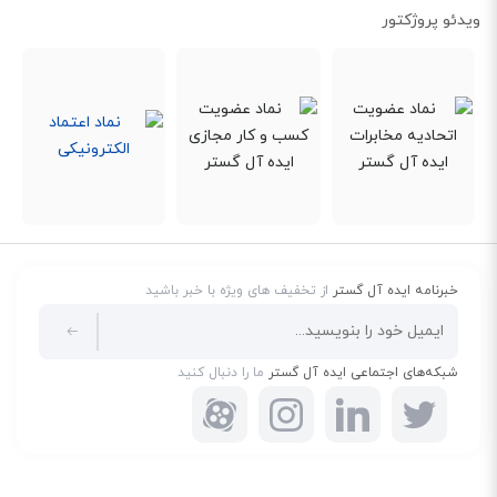
کنند. دوربین مداربسته WV-V2530LK هم با دارا بودن PoE نیازی به اتصال مستقیم
ویدئو پروژکتور
به آداپتور یا پریز برق ندارد. البته لازم به ذکر است که این دستگاه با برق ثابت 12
ولت هم به خوبی کار می‌کند.
خبرنامه ایده آل گستر
از تخفیف های ویژه با خبر باشید
شبکه‌های اجتماعی ایده آل گستر
ما را دنبال کنید
پروتکل‌های شبکه