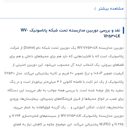
مشاهده بیشتر
نقد و بررسی دوربین مداربسته تحت شبکه پاناسونیک WV-
V2530LK
دوربین مداربسته WV-V2530LK یک دوربین تحت شبکه دام (Dome) از شرکت
پاناسونیک است که با قابلیت‌هایی که دارد هم برای محیط‌های داخلی و هم برای
فضاهای بیرونی، یک انتخاب ایده آل محسوب می‌شود. این دوربین امنیتی از
کیفیت تصویر 1080P و نرخ تصویر 60 فریم بر ثانیه پشتیبانی می‌کند. مدل V2530
پاناسونیک از یک لنز ثابت با فاصله کانونی 3.6 میلی‌متر برخوردار است و در رنگ
سفید به بازار عرضه شده است. با بررسی همه جوانب به نظر می‌رسد این دستگاه
برای نصب در انواع محیط‌ها از قبیل فروشگاه‌های زنجیره‌ای، بیمارستان‌ها، ورودی
ساختمان‌ها، ادارات، امکان آموزشی و ... یک گزینه فوق‌العاده به شمار می‌رود.
دوربین مداربسته پاناسونیک WV-V2530LK از سیستم‌های فشرده‌سازی H.264 و
H.265 و MJPEG پشتیبانی می‌کند. این موضوع علاوه بر کاهش نیاز به فضای