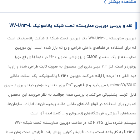
مشاهده بیشتر
نقد و بررسی دوربین مداربسته تحت شبکه پاناسونیک WV-U2130L
دوربین مداربسته WV-U2130L یک دوربین تحت شبکه از شرکت پاناسونیک است
که برای استفاده در فضاهای داخلی طراحی و روانه بازار شده است. این دوربین
مداربسته از یک سنسور CMOS و رزولوشن تصویر 1920 در 1080 (فول اچ دی)
برخوردار است. لنز 3.2 میلی‌متری این محصول به صورت ثابت طراحی شده و زاویه
دید افقی 100 درجه را ارائه می‌کند. دوربین U2130 پاناسونیک، یک اسلات داخلی
microSD/SDHC را می‌پذیرد و از فناوری PoE برای انتقال همزمان دیتا و برق از طریق
کابل اترنت، پشتیبانی می‌کند. با بررسی همه جوانب، به نظر می‌رسد این محصول
امنیتی برای استفاده در انواع فضاهای داخلی مانند بیمارستان‌ها، ادارات، سازمان‌ها،
محیط‌های آموزشی، فروشگاه‌های زنجیره‌ای و ... کاملا ایده آل است.
سیستم فشرده‌سازی H.265 که در ساخت دوربین مداربسته تحت شبکه WV-
U2130L به کار رفته است، باعث افزایش کارایی پهنای باند، افزایش مدت زمان ضبط