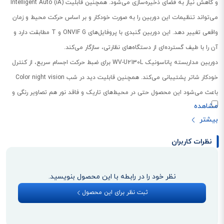
و کاهش نیاز به فضای ذخیره‌سازی می‌شود. همچنین قابلیت Intelligent Auto (iA)
می‌تواند تنظیمات این دوربین را به صورت خودکار و بر اساس حرکت محیط و زمان
واقعی تغییر دهد. این دوربین گنبدی با پروفایل‌های ONVIF G و T مطابقت دارد و
آن را با طیف گسترده‌ای از دستگاه‌های نظارتی، سازگار می‌کند.
دوربین مداربسته پاناسونیک WV-U2130L برای ضبط حرکت اجسام سریع، از کنترل
خودکار شاتر پشتیبانی می‌کند. همچنین قابلیت دید در شب Color night vision
باعث می‌شود این محصول حتی در محیط‌های تاریک و فاقد نور هم تصاویر رنگی و
باکیفیت را ضبط کند. این دوربین به صورت افقی از 175- تا 175 درجه و عمودی از
30- تا 80 درجه می‌چرخد. در ادامه با ما همراه باشید تا به صورت تخصصی، به
بررسی این دوربین مداربسته مقرون به صرفه و خوش‌ساخت بپردازیم.
نظرات کاربران
نظر خود را در رابطه با این محصول بنویسید.
ثبت نظر برای این محصول