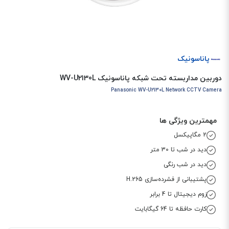
پاناسونیک
دوربین مداربسته تحت شبکه پاناسونیک WV-U2130L
Panasonic WV-U2130L Network CCTV Camera
مهمترین ویژگی ها
2 مگاپیکسل
دید در شب تا 30 متر
دید در شب رنگی
پشتیبانی از فشرده‌سازی H.265
زوم دیجیتال تا 4 برابر
کارت حافظه تا 64 گیگابایت