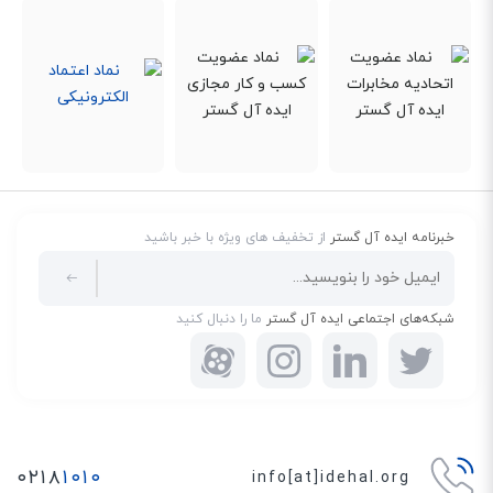
است. این قابلیت می‌تواند در دو وضعیت روشن و خاموش و همچنین در 31 سطح
(بالاترین مقدار در سطح 31 و برابر با 120 دسی بل) تنظیم شود.
خبرنامه ایده آل گستر
از تخفیف های ویژه با خبر باشید
شبکه‌های اجتماعی ایده آل گستر
ما را دنبال کنید
حالت راهرو (Corridor Mode)
دوربین‌های مداربسته معمولی فقط توان چرخش 0 و 180 درجه را دارند و به همین
۰۲۱۸
۱۰۱۰
info[at]idehal.org
دلیل، برای راهرو‌ها و راه‌پله‌های پر پیچ و خم مناسب نیستند. دوربین مداربسته