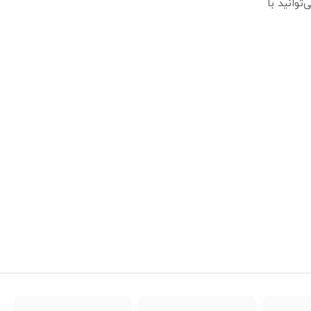
ل‌ها، مکان‌های تفریحی، مراکز خرید و بیمارستان‌ها قابل استفاده است. برای خرید دوربین مدار بسته WV-CF364 می‌توانید با