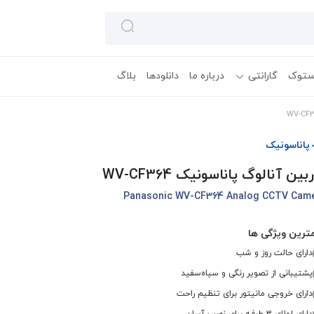
ستوک
گارانتی
درباره ما
دانلودها
بلاگ
پاناسونیک
بین آنالوگ پاناسونیک WV-CF364
Panasonic WV-CF364 Analog CCTV Cam
ترین ویژگی ها
دارای حالت روز و شب
پشتیبانی از تصویر رنگی و سیاه‌سفید
دارای خروجی مانیتور برای تنظیم راحت