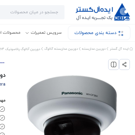
دسته بندی محصولات
سرویس تعمیرات
محصولات ا
ایده آل گستر
دوربین مداربسته
دوربین مداربسته آنالوگ
دوربین آنالوگ پاناسونیک WV-CF364
دور
era
مهم