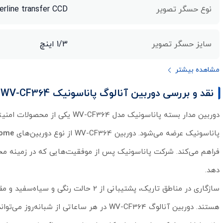
نوع حسگر تصویر
terline transfer CCD
سایز حسگر تصویر
1/3 اینچ
مشاهده بیشتر
نقد و بررسی دوربین آنالوگ پاناسونیک WV-CF364
دوربین مدار بسته پاناسونیک مد
پاناسونیک عرضه می‌شود. دوربین WV-CF364 از نوع دوربین‌های
Dome
فراهم می‌کند. شرکت پاناسونیک پس از موفقیت‌هایی که در زمینه مح
دهد.
هستند. دوربین آنالوگ WV-CF364 در هر ساعاتی از شبانه‌روز می‌تواند تصاویر خوبی را ضبط کند. این