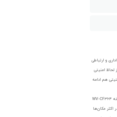
لات اداری و ارتباطی
 لحاظ امنیتی
یتی هم ادامه
سازگاری در مناطق تاریک، پشتیبانی از 2 حالت رنگی و سیاه‌سفید و مقاومت بالا در شرایط فیزیکی مختلف، از جمله ویژگی‌های دوربین مدار بسته WV-CF364
ر اکثر مکان‌ها