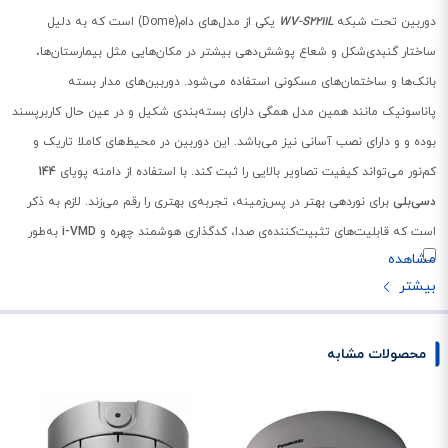
دوربین تحت شبکه
WV-S2211L
یکی از مدل‌های دام(Dome) است که به دلیل
ساختار گنبدی‌شکل و شعاع پوشش‌دهی بیشتر در مکان‌هایی مثل بیمارستان‌ها،
بانک‌ها و ساختمان‌های مسکونی استفاده می‌شود. دوربین‌های مدار بسته
پاناسونیک مانند همین مدل همگی دارای بسته‌بندی شکیل و در عین حال کاربرپسند
بوده و و دارای نصب آسانی نیز می‌باشد. این دوربین در محیط‌های کاملا تاریک و
کم‌نور می‌تواند کیفیت تصاویر بالایی را ثبت کند. با استفاده از دامنه پویای
144
دسی‌بلی
برای نوردهی بهتر در پس‌زمینه، تجربه‌ی بهتری را رقم می‌زند. لازم به ذکر
است که قابلیت‌های تثبیت‌کننده‌ی صدا، کدگذاری هوشمند چهره و
i-VMD
به‌طور
همزمان نمی‌توانند مورد استفاده قرار بگیرند. برای خرید و نصب دوربین مدار بسته و
همچنین
دریافت مشاوره رایگان
می‌توانید با شرکت ایده آل گستر نماینده‌ی مجاز
پاناسونیک در ارتباط بوده و از خدمات و گارانتی معتبر این شرکت استفاده کنید.
محصولات مشابه
طراحی و ساخت
دوربین تحت شبکه مدل
WV-S2211L
با استفاده از بهترین تکنولوژی‌های روز دنیا و
با بهره‌گیری از علم و دانش، به دست متخصصان شرکت پاناسونیک ساخته شده تا