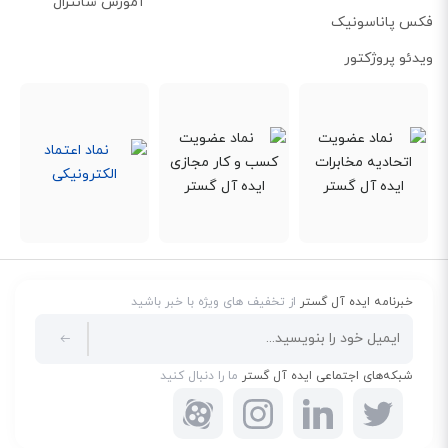
آموزش سانترال
رزولوشن و کیفیت تصاویر
فکس پاناسونیک
کیفیت تصویر دوربین مدار بسته مدل
WV-S2211L
در حد استاندارد
HD
و
720
ویدئو پروژکتور
پیکسل بوده و تصاویری روان را در
60
فریم بر ثانیه ارائه می‌دهد. این کیفیت تصویر
به دوربین این امکان را می‌دهد تا جزئیات بیشتری را ثبت کند. حتی برای اجسامی
مثل خودرو که با سرعت زیاد از جلوی دوربین عبور می‌کنند، سرعت شاتر را به صورت
اتوماتیک تنظیم کرده و با دقت، تصاویر را ضبط می‌کند. پشتیبانی از فرمت
JPEG
که استاندارد بوده و فرمت
H.265
که از طریق کدهای رمزگذاری شده تصاویر ویدویی
را تا حداکثر
95
درصد کاهش داده که برای حافظه‌ی دستگاه بسیار مفید است.
خبرنامه ایده آل گستر
از تخفیف های ویژه با خبر باشید
شبکه‌های اجتماعی ایده آل گستر
ما را دنبال کنید