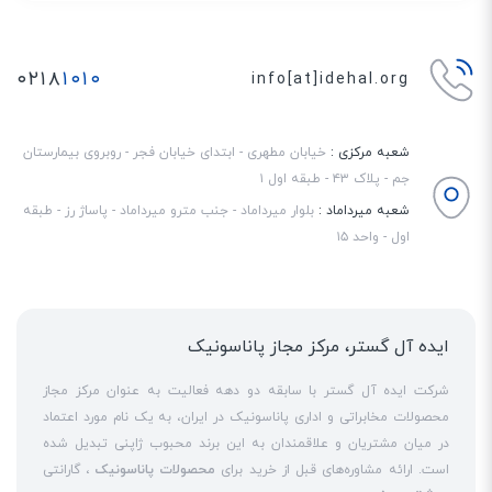
۰۲۱۸
۱۰۱۰
info[at]idehal.org
شعبه مرکزی :
خیابان مطهری - ابتدای خیابان فجر - روبروی بیمارستان
جم - پلاک ۴۳ - طبقه اول ۱
شعبه میرداماد :
بلوار میرداماد - جنب مترو میرداماد - پاساژ رز - طبقه
اول - واحد ۱۵
ورودی و خروجی‌های دوربین
ایده آل گستر، مرکز مجاز پاناسونیک
شرکت پاناسونیک برای تقویت عملکرد دوربین
WV-S2211L
از ورودی و خروجی‌های
شرکت ایده آل گستر با سابقه دو دهه فعالیت به عنوان مرکز مجاز
زیادی استفاده کرده است. خروجی صدای
3.5
میلی‌متری که صدایی استریو را فراهم
محصولات مخابراتی و اداری پاناسونیک در ایران، به یک نام مورد اعتماد
کرده و قابلیتی دو طرفه دارد. ورودی‌های آلارم که برای هشدار دادن به‌کار رفته و
در میان مشتریان و علاقمندان به این برند محبوب ژاپنی تبدیل شده
است. ارائه مشاوره‌های قبل از خرید برای
محصولات پاناسونیک
، گارانتی
بهره‌وری کار را افزایش می‌دهند. همچنین با استفاده از خروجی مانیتور می‌توان