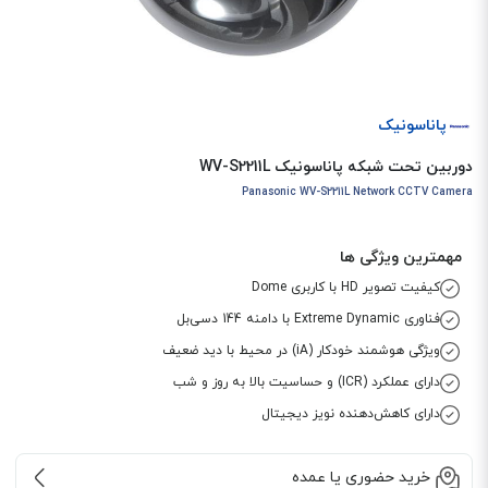
پاناسونیک
دوربین تحت شبکه پاناسونیک WV-S2211L
Panasonic WV-S2211L Network CCTV Camera
مهمترین ویژگی ها
کیفیت تصویر HD با کاربری Dome
فناوری Extreme Dynamic با دامنه 144 دسی‌بل
ویژگی هوشمند خودکار (iA) در محیط با دید ضعیف
دارای عملکرد (ICR) و حساسیت بالا به روز و شب
دارای کاهش‌دهنده نویز دیجیتال
خرید حضوری یا عمده