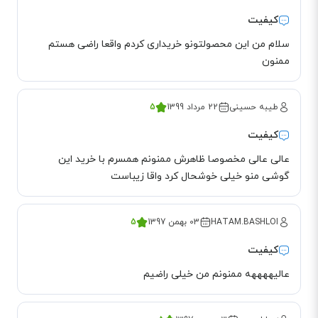
این صورت که تا 6 لِوِل می‌توانید آن‌ را کم و زیاد کنید. صدای اسپیکر نیز همان‌طور
کیفیت
که اشاره شد به همین سطح قابل تغییر است. همچنین قابلیت Noise Reduction
سلام من این محصولتونو خریداری کردم واقعا راضی هستم
باعث شده تا صداهای محیط اطراف در هر دو سمت مکالمه کاهش پیدا کرده تا
ممنون
مکالمات بهتری را تجربه کنید.
مسدود کردن تماس های ورودی
طیبه حسینی
22 مرداد 1399
5
گاهی اوقات شماره‌های تبلیغاتی و حتی مزاحمات تلفنی برای شما دردسر ساز شده و
کیفیت
دیگر نمی‌خواهید که این تماس‌ها وصل شوند. شما می‌توانید تا 100 شماره تلفن را
عالی عالی مخصوصا ظاهرش ممنونم همسرم با خرید این
مسدود کرده تا دیگر نتوانند با شما تماس برقرار کنند. البته توجه داشته باشید که
گوشی منو خیلی خوشحال کرد واقا زیباست
این شماره‌ها باید در تلفن شما ذخیره شده باشند.
HATAM.BASHLOI
03 بهمن 1397
5
کیفیت
عالیههههه ممنونم من خیلی راضیم