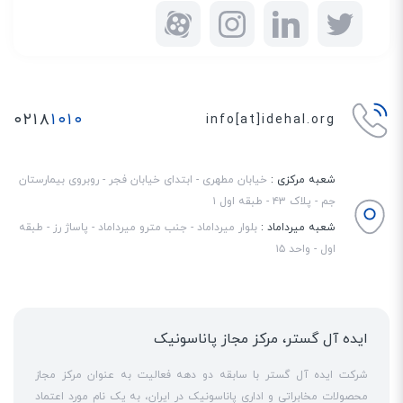
۰۲۱۸
۱۰۱۰
info[at]idehal.org
شعبه مرکزی :
خیابان مطهری - ابتدای خیابان فجر - روبروی بیمارستان
جم - پلاک ۴۳ - طبقه اول ۱
شعبه میرداماد :
بلوار میرداماد - جنب مترو میرداماد - پاساژ رز - طبقه
اول - واحد ۱۵
ایده آل گستر، مرکز مجاز پاناسونیک
شرکت ایده آل گستر با سابقه دو دهه فعالیت به عنوان مرکز مجاز
محصولات مخابراتی و اداری پاناسونیک در ایران، به یک نام مورد اعتماد