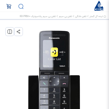
ایده آل گستر
تلفن خانگی
تلفن بی سیم
تلفن بی سیم پاناسونیک KX-PRS110