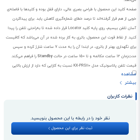
صفحه کلید این محصول با طراحی بصری عالی، دارای قفل بوده و کلیدها با فاصله‌ی
خوبی از هم قرار گرفته‌اند تا درصد خطای شماره‌گیری کاهش یابد. برای پیداکردن
آسان تلفن بیسیم، روی پایه کلید Locator قرار داده شده تا به‌راحتی تلفن را پیدا
کنید. از نقاط قوت این محصول، باتری به کار برده شده در آن می‌باشد که کافیست
برای نگهداری بهتر از باتری، در ابتدا آن را به مدت 7 ساعت شارژ کرده و سپس
مدت‌زمان 12 ساعت مکالمه و تا 150 ساعت در حالت
Standby
را فراهم می‌کند.
قیمت تلفن پاناسونیک مدل KX-PRS110 نسبت به کارایی که دارد از ارزش بالایی
برخوردار بوده در نمایندگی رسمی پاناسونیک ایده‌آل گستر قابل ارائه می‌باشد.
فناوری Eco Mode
نظرات کاربران
یکی از ویژگی‌های این تلفن بیسیم داشتن فناوری Eco Mode است. این قابلیت با
محیط زیست اطراف شما سازگار بوده و باعث می‌شود تا 90 درصد از امواج‌های
نظر خود را در رابطه با این محصول بنویسید.
خروجی از این تلفن کاهش پیدا کرده و همچنین طول عمر باتری تا 3.5 درصد
ثبت نظر برای این محصول
افزایش یابد. این فناوری به محیط اطراف شما در کاهش فرکانس‌ها کمک کرده و
زندگی سالم‌تری برای شما فراهم می‌کند.