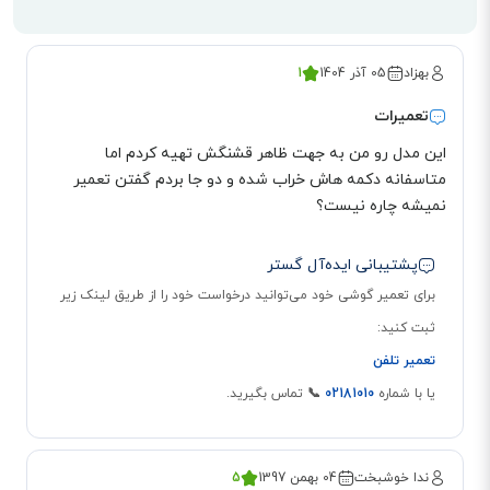
بهزاد
05 آذر 1404
1
تعمیرات
این مدل رو من به جهت ظاهر قشنگش تهیه کردم اما
متاسفانه دکمه هاش خراب شده و دو جا بردم گفتن تعمیر
نمیشه چاره نیست؟
پشتیبانی ایده‌آل گستر
برای تعمیر گوشی خود می‌توانید درخواست خود را از طریق لینک زیر
ثبت کنید:
تعمیر تلفن
یا با شماره
02181010
📞
تماس بگیرید.
سیستم صدای اکولایزر و کاهش پارازیت
این تلفن خانگی بی سیم دارای کیفیت صدای مناسبی از تماس‌های خروجی بوده، به
ندا خوشبخت
04 بهمن 1397
5