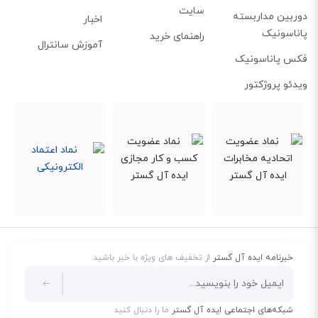
سایت
دارد با خبر کند. به طور مثال با گذاشتن گوشی بیسیم و فعال کردن حالت
دوربین مداربسته
اخبار
مانیتورینگ در اتاق کودک و گذاشتن پایه نزدیک خودتان در صورت تشخیص صدای
پاناسونیک
راهنمای خرید
آموزش سانترال
گریه، تلفن بیسیم به پایه آلارم می فرستند و وضعیت را اطلاع‌رسانی می‌کند.
فکس پاناسونیک
ویدئو پروژکتور
خبرنامه ایده آل گستر
از تخفیف های ویژه با خبر باشید
شبکه‌های اجتماعی ایده آل گستر
ما را دنبال کنید