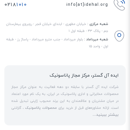
۰۲۱۸
۱۰۱۰
info[at]idehal.org
شعبه مرکزی :
خیابان مطهری - ابتدای خیابان فجر - روبروی بیمارستان
جم - پلاک ۴۳ - طبقه اول ۱
شعبه میرداماد :
بلوار میرداماد - جنب مترو میرداماد - پاساژ رز - طبقه
اول - واحد ۱۵
ایده آل گستر، مرکز مجاز پاناسونیک
شرکت ایده آل گستر با سابقه دو دهه فعالیت به عنوان مرکز مجاز
محصولات مخابراتی و اداری پاناسونیک در ایران، به یک نام مورد اعتماد
در میان مشتریان و علاقمندان به این برند محبوب ژاپنی تبدیل شده
است. ارائه مشاوره‌های قبل از خرید برای
محصولات پاناسونیک
، گارانتی
بیشتر ببینید...
18 ماهه معتبر و شرکتی برای کلیه محصولات عرضه شده و تعهد کامل
به تمامی خدمات
نمایندگی پاناسونیک
در قبال مشتریان عزیز، کلید
واژه‌های سربلندی ایده آل گستر در میان همراهان خود محسوب