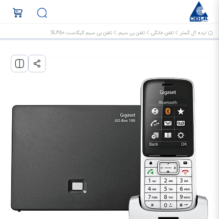
ایده آل گستر
تلفن خانگی
تلفن بی سیم
تلفن بی سیم گیگاست SL450