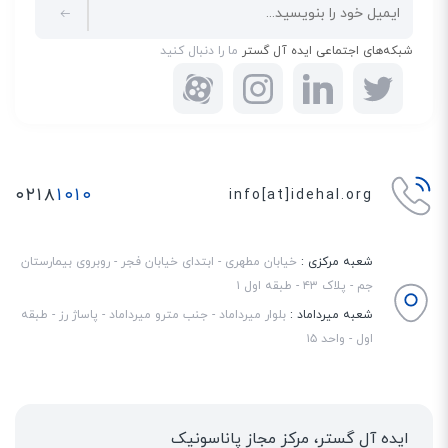
شبکه‌های اجتماعی ایده آل گستر
ما را دنبال کنید
۰۲۱۸
۱۰۱۰
info[at]idehal.org
شعبه مرکزی :
خیابان مطهری - ابتدای خیابان فجر - روبروی بیمارستان
جم - پلاک ۴۳ - طبقه اول ۱
شعبه میرداماد :
بلوار میرداماد - جنب مترو میرداماد - پاساژ رز - طبقه
اول - واحد ۱۵
ایده آل گستر، مرکز مجاز پاناسونیک