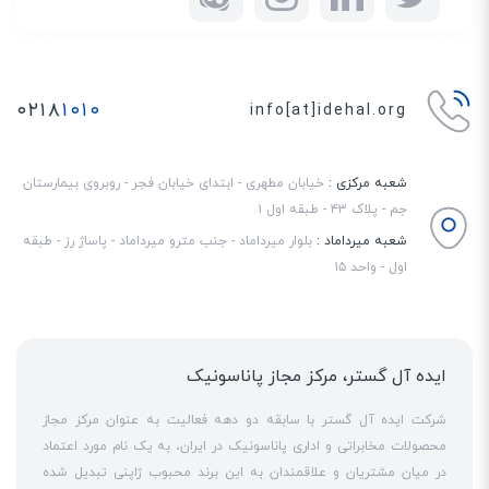
کمپانی گیگاست در راستای حفظ محیط‌زیست، فناوری ECO DECT را به طور گسترده
توسعه داده و تقریبا همه محصولات خود را به این فناوری مجهز کرده است. در
تلفن‌های مجهز به فناوری ECO DECT، میزان انتشار اشعه به فاصله گوشی بیسیم
۰۲۱۸
۱۰۱۰
info[at]idehal.org
و دستگاه پایه بستگی دارد. هر چقدر این فاصله کمتر باشد، انتشار اشعه کاهش
یافته و درنتیجه شارژ کمتری مصرف می‌شود. این موضوع به طول‌عمر باتری تلفن
شعبه مرکزی :
خیابان مطهری - ابتدای خیابان فجر - روبروی بیمارستان
A415 و همچنین اقتصاد مصرف‌کننده کمک می‌کند.
جم - پلاک ۴۳ - طبقه اول ۱
شعبه میرداماد :
بلوار میرداماد - جنب مترو میرداماد - پاساژ رز - طبقه
اول - واحد ۱۵
ایده آل گستر، مرکز مجاز پاناسونیک
شرکت ایده آل گستر با سابقه دو دهه فعالیت به عنوان مرکز مجاز
محصولات مخابراتی و اداری پاناسونیک در ایران، به یک نام مورد اعتماد
در میان مشتریان و علاقمندان به این برند محبوب ژاپنی تبدیل شده