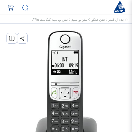
ایده آل گستر
تلفن خانگی
تلفن بی سیم
تلفن بی سیم گیگاست A415