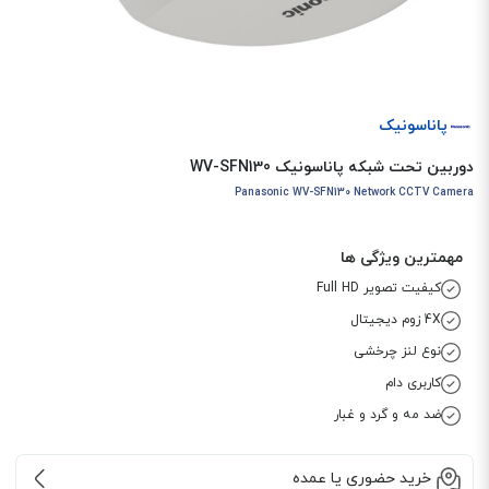
پاناسونیک
دوربین تحت شبکه پاناسونیک WV-SFN130
Panasonic WV-SFN130 Network CCTV Camera
مهمترین ویژگی ها
کیفیت تصویر Full HD
4X زوم دیجیتال
نوع لنز چرخشی
کاربری دام
ضد مه و گرد و غبار
خرید حضوری یا عمده