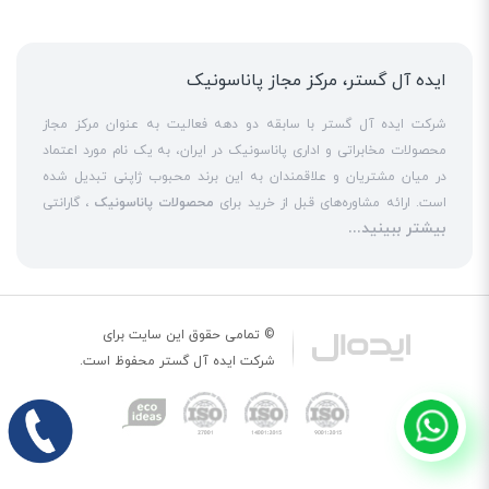
ایده آل گستر، مرکز مجاز پاناسونیک
شرکت ایده آل گستر با سابقه دو دهه فعالیت به عنوان مرکز مجاز
محصولات مخابراتی و اداری پاناسونیک در ایران، به یک نام مورد اعتماد
در میان مشتریان و علاقمندان به این برند محبوب ژاپنی تبدیل شده
است. ارائه مشاوره‌های قبل از خرید برای
محصولات پاناسونیک
، گارانتی
بیشتر ببینید...
18 ماهه معتبر و شرکتی برای کلیه محصولات عرضه شده و تعهد کامل
به تمامی خدمات
نمایندگی پاناسونیک
در قبال مشتریان عزیز، کلید
واژه‌های سربلندی ایده آل گستر در میان همراهان خود محسوب
می‌شوند. یکی از حوزه‌های اصلی فعالیت ایده آل گستر، نصب و راه‌اندازه
انواع مراکز
سانترال
است. این مهم با اتکا به تکنسین‌های فنی و مجرب
© تمامی حقوق این سایت برای
که در این
نمایندگی سانترال پاناسونیک
حاضر هستند، حاصل می‌شود. به
شرکت
ایده آل گستر
محفوظ است.
عنوان یک
نمایندگی تلفن پاناسونیک
، ایده آل گستر در زمینه کلیه
خدمات مبتنی بر
تلفن
از جمله عرضه
تلفن بیسیم
و
تلفن رومیزی
اورجینال،
تلفن سانترال
و
تلفن پاناسونیک
تحت شبکه و خرید
تلفن ویپ
حضوری پررنگ را در بازارهای داخلی تجربه کرده است. یکی دیگر از