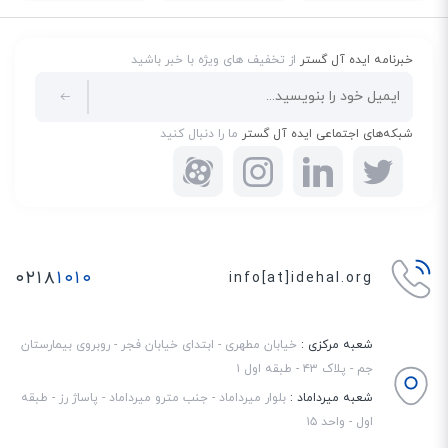
خبرنامه ایده آل گستر
از تخفیف های ویژه با خبر باشید
شبکه‌های اجتماعی ایده آل گستر
ما را دنبال کنید
۰۲۱۸
۱۰۱۰
info[at]idehal.org
شعبه مرکزی :
خیابان مطهری - ابتدای خیابان فجر - روبروی بیمارستان
جم - پلاک ۴۳ - طبقه اول ۱
شعبه میرداماد :
بلوار میرداماد - جنب مترو میرداماد - پاساژ رز - طبقه
اول - واحد ۱۵