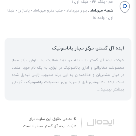
جم - پلاک ۴۳ - طبقه اول ۱
مکالمه‌های بدون دخالت دست علاقمند هستند، بسیار مفید و کاربردی محسوب
شعبه میرداماد :
بلوار میرداماد - جنب مترو میرداماد - پاساژ رز - طبقه
می‌شود.
اول - واحد ۱۵
ایده آل گستر، مرکز مجاز پاناسونیک
شرکت ایده آل گستر با سابقه دو دهه فعالیت به عنوان مرکز مجاز
محصولات مخابراتی و اداری پاناسونیک در ایران، به یک نام مورد اعتماد
در میان مشتریان و علاقمندان به این برند محبوب ژاپنی تبدیل شده
است. ارائه مشاوره‌های قبل از خرید برای
محصولات پاناسونیک
، گارانتی
بیشتر ببینید...
18 ماهه معتبر و شرکتی برای کلیه محصولات عرضه شده و تعهد کامل
به تمامی خدمات
نمایندگی پاناسونیک
در قبال مشتریان عزیز، کلید
واژه‌های سربلندی ایده آل گستر در میان همراهان خود محسوب
می‌شوند. یکی از حوزه‌های اصلی فعالیت ایده آل گستر، نصب و راه‌اندازه
انواع مراکز
سانترال
است. این مهم با اتکا به تکنسین‌های فنی و مجرب
© تمامی حقوق این سایت برای
دفترچه مخاطبین اختصاصی
که در این
نمایندگی سانترال پاناسونیک
حاضر هستند، حاصل می‌شود. به
شرکت
ایده آل گستر
محفوظ است.
عنوان یک
نمایندگی تلفن پاناسونیک
، ایده آل گستر در زمینه کلیه
برای دسترسی سریع به مخاطبین پرتکرار خود، می‌توانید اسم و شماره تماس آن‌ها