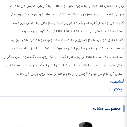
زمینه، تمامی اطلاعات را به صورت خوانا و شفاف، به کاربران نمایش می‌دهد. در
صورتی که قصد دارید هم‌زمان با مکالمه تلفنی، به سایر کارهای خود نیز رسیدگی
کنید، می‌توانید از کلید اسپیکر که در زیر کلید پاسخ دهی به تماس قرار دارد،
استفاده کنید. گوشی بی سیم KX-TG3811BX تنها 140 گرم وزن دارد و در
مکالمه‌های طولانی، هیچ فشاری را به دست شما، وارد نخواهد کرد. همچنین بد
نیست بدانید که در جنس بدنه‌ی تلفن پاناسونیک KX-TG3811 از موادی خاص
استفاده شده است تا مانع از ایجاد اثر انگشت یا لک روی دستگاه شود. یکی دیگر از
ویژگی‌های این محصول، امکان برعکس گذاشتن تلفن از پشت روی پایه است که بر
اساس آن، هم می‌توانید گوشی را از جلو و هم از پشت روی بیس قرار دهید.
در صورتی که باتری‌های تلفن بیسیم KX-TG3811 را به صورت کامل شارژ کنید،
می‌توانید تا 10 ساعت روی شارژدهی مکالمه آن حساب کنید. در ساخت این دستگاه
از فرکانس 2.4 گیگاهرتز استفاده شده که این موضوع، می‌تواند باعث ایجاد تداخل
آن با سایر دستگاه‌های وایرلس شود. از طرفی دیگر و بر اساس تجربه مشتریان،
محصولات مشابه
کیفیت صدای تلفن پاناسونیک 3811 در وضعیت بسیار مطلوبی قرار دارد. دفترچه
مخاطبین اختصاصی، شماره گیری مجدد و ... از دیگر قابلیت‌های تلفن خوش‌ساخت