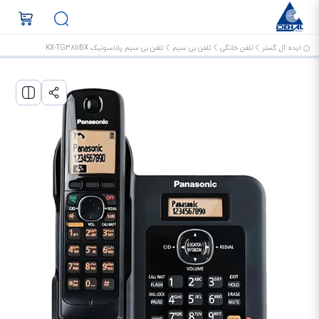
ایده آل گستر
تلفن خانگی
تلفن بی سیم
تلفن بی سیم پاناسونیک KX-TG3811BX