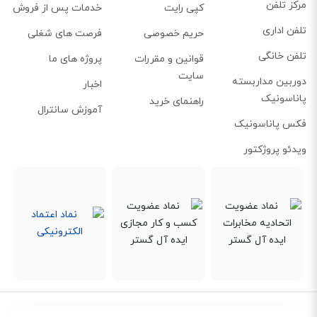
مرکز تلفن
کپی رایت
خدمات پس از فروش
تلفن اداری
حریم خصوصی
فرصت های شغلی
تلفن خانگی
قوانین و مقررات
پروژه های ما
سایت
دوربین مداربسته
اخبار
پاناسونیک
راهنمای خرید
آموزش سانترال
فکس پاناسونیک
ویدئو پروژکتور
مناسب برای استفاده طولانی مدت
بر اساس ارزیابی‌های مختلفی که روی هدست WH62 Mono انجام شده است، این
محصول برای استفاده‌های طولانی مدت، بسیار ایده آل است. بالشتک‌های چرمی به
کار رفته در این هدست، باعث راحتی گوش شما در زمان مکالمه می‌شود. علاوه بر
این، طراحی سبک WH62 باعث می‌شود حتی بعد از ساعت‌ها مکالمه، به هیچ
عنوان احساس خستگی نکنید.
قابلیت کنترل تماس
مانند بیشتر هدست‌های حرفه‌ای، مدل WH62 Mono نیز از یک مرکز کنترل کوچک