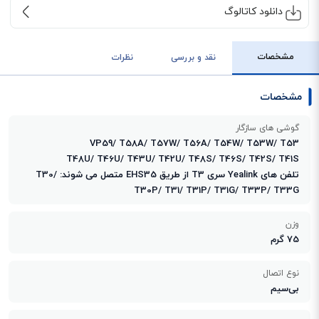
دانلود کاتالوگ
مشخصات
نقد و بررسی
نظرات
مشخصات
گوشی های سازگار
VP59/ T58A/ T57W/ T56A/ T54W/ T53W/ T53
T48U/ T46U/ T43U/ T42U/ T48S/ T46S/ T42S/ T41S
تلفن های Yealink سری T3 از طریق EHS35 متصل می شوند: T30/
T30P/ T31/ T31P/ T31G/ T33P/ T33G
وزن
75 گرم
نوع اتصال
بی‌سیم