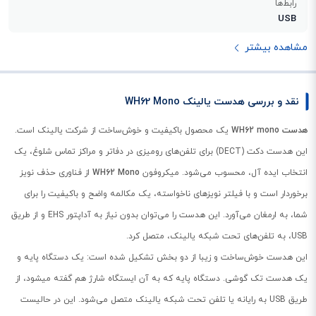
رابط‌ها
USB
مشاهده بیشتر
نقد و بررسی هدست یالینک WH62 Mono
هدست WH62 mono
یک محصول باکیفیت و خوش‌ساخت از شرکت یالینک است.
این هدست دکت (DECT) برای تلفن‌های رومیزی در دفاتر و مراکز تماس شلوغ، یک
انتخاب ایده آل، محسوب می‌شود. میکروفون
WH62 Mono
از فناوری حذف نویز
برخوردار است و با فیلتر نویزهای ناخواسته، یک مکالمه واضح و باکیفیت را برای
شما، به ارمغان می‌آورد. این هدست را می‌توان بدون نیاز به آداپتور EHS و از طریق
USB، به تلفن‌های تحت شبکه یالینک، متصل کرد.
این هدست خوش‌ساخت و زیبا از دو بخش تشکیل شده است: یک دستگاه پایه و
یک هدست تک گوشی. دستگاه پایه که به آن ایستگاه شارژ هم گفته می‎شود، از
طریق USB به رایانه یا تلفن تحت شبکه یالینک متصل می‌شود. این در حالیست