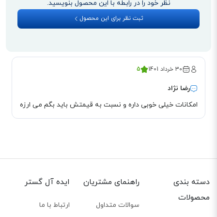
نظر خود را در رابطه با این محصول بنویسید.
ساعت روی دستگاه پایه (که از طریق USB به تلفن یالینک یا رایانه وصل شده
است) قرار دهید. در صورت شارژ کامل این هدست، می‌توانید به مدت 13 ساعت در
ثبت نظر برای این محصول
زمان مکالمه و 90 ساعت در وضعیت آماده به کار، روی شارژدهی آن حساب کنید.
برای استفاده از هدست یالینک WH62 Mono نیازی به آداپتور EHS نیست. این
هدست به صورت مستقیم و از طریق پورت USB به کامپیوتر یا تلفن‌های تحت
30 خرداد 1401
5
شبکه یالینک، متصل می‌‌شود.
رضا نژاد
امکانات خیلی خوبی داره و نسبت به قیمتش باید بگم می ارزه
دسته بندی
راهنمای مشتریان
ایده آل گستر
محصولات
سوالات متداول
ارتباط با ما