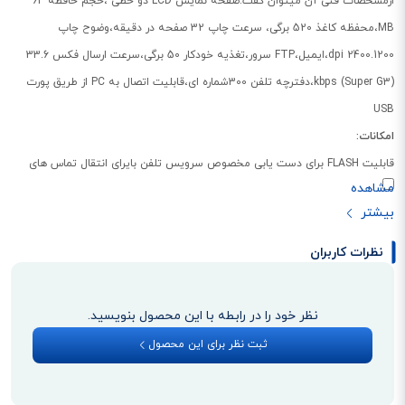
ازمشخصات فنی آن میتوان گفت:صفحه نمایش LCD دو خطی ،حجم حافظه 64
MB،محفظه کاغذ 520 برگی، سرعت چاپ 32 صفحه در دقیقه،وضوح چاپ
2400.1200 dpi،ایمیل،FTP سرور،تغذیه خودکار 50 برگی،سرعت ارسال فکس 33.6
kbps (Super G3)،دفترچه تلفن 300شماره ای،قابلیت اتصال به PC از طریق پورت
USB
امکانات:
قابلیت FLASH برای دست یابی مخصوص سرویس تلفن بایرای انتقال تماس های
اضافی وفرعی،دارای USB برقرارکننده اتصال،قابلیت دریافت فکس درکامپیوترخود
نظرات کاربران
نظر خود را در رابطه با این محصول بنویسید.
ثبت نظر برای این محصول