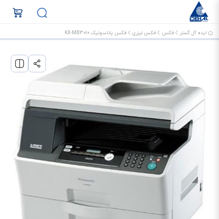
ایده آل گستر
فکس
فکس لیزری
فکس پاناسونیک KX-MB3010