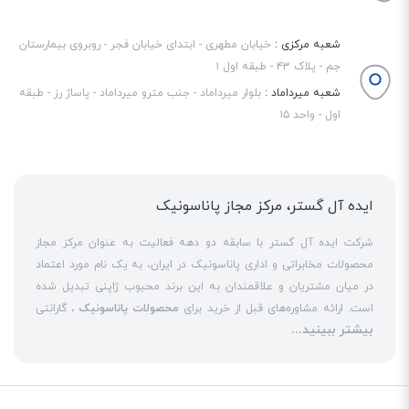
شعبه مرکزی :
خیابان مطهری - ابتدای خیابان فجر - روبروی بیمارستان
جم - پلاک ۴۳ - طبقه اول ۱
شعبه میرداماد :
بلوار میرداماد - جنب مترو میرداماد - پاساژ رز - طبقه
اول - واحد ۱۵
ایده آل گستر، مرکز مجاز پاناسونیک
شرکت ایده آل گستر با سابقه دو دهه فعالیت به عنوان مرکز مجاز
محصولات مخابراتی و اداری پاناسونیک در ایران، به یک نام مورد اعتماد
در میان مشتریان و علاقمندان به این برند محبوب ژاپنی تبدیل شده
است. ارائه مشاوره‌های قبل از خرید برای
محصولات پاناسونیک
، گارانتی
بیشتر ببینید...
18 ماهه معتبر و شرکتی برای کلیه محصولات عرضه شده و تعهد کامل
به تمامی خدمات
نمایندگی پاناسونیک
در قبال مشتریان عزیز، کلید
واژه‌های سربلندی ایده آل گستر در میان همراهان خود محسوب
می‌شوند. یکی از حوزه‌های اصلی فعالیت ایده آل گستر، نصب و راه‌اندازه