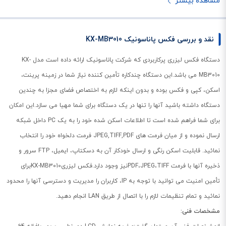
مشاهده بیشتر
نقد و بررسی فکس پاناسونیک KX-MB3010
دستگاه فکس لیزری پرکاربردی که شرکت پاناسونیک ارائه داده است مدل KX-
MB3010 می باشد.این دستگاه چندکاره تأمین کننده نیاز شما در زمینه پرینت،
اسکن، کپی و فکس بوده و بدون اینکه لازم به اختصاص فضای مجزا به چندین
دستگاه داشته باشید آنها را تنها در یک دستگاه برای شما مهیا می سازد.این امکان
برای شما فراهم شده است تا اطلاعات اسکن شده خود را به یک PC داخل شبکه
ارسال نموده و از میان فرمت های JPEG,TIFF,PDF فرمت دلخواه خود را انتخاب
نمائید. قابلیت اسکن رنگی و ارسال خودکار آن به دسکتاپ، ایمیل، FTP سرور و
ذخیره آنها با فرمت PDF،JPEG،TIFFنیز وجود دارد.فکس لیزریKX-MB3010برای
تأمین امنیت می توانید با توجه به IP، کاربران را مدیریت و دسترسی آنها را محدود
نمائید و تمام تنظیمات لازم را با اتصال از طریق LAN انجام دهید.
مشخصات فنی: