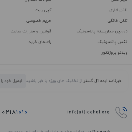
تلفن اداری
کپی رایت
تلفن خانگی
حریم خصوصی
دوربین مداربسته پاناسونیک
قوانین و مقررات سایت
فکس پاناسونیک
راهنمای خرید
ویدئو پروژکتور
خبرنامه ایده آل گستر
از تخفیف های ویژه با خبر باشید
۰۲۱۸
۱۰۱۰
info[at]idehal.org
شعبه مرکزی :
خیابان مطهری - ابتدای خیابان فجر - روبروی