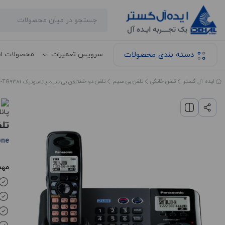
دسته بندی محصولات
سرویس تعمیرات
محصولات ا
ایده آل گستر
تلفن خانگی
تلفن بی سیم
تلفن دو خط
تلفن بی سیم پاناسونیک KX-TG9381
تلف
one
مهم