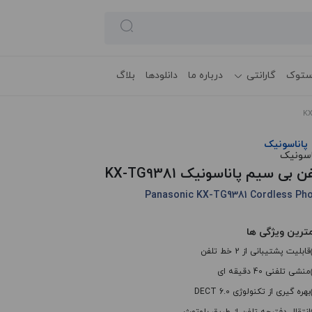
ستوک
گارانتی
درباره ما
دانلودها
بلاگ
پاناسونیک
ن بی سیم پاناسونیک KX-TG9381
Panasonic KX-TG9381 Cordless Ph
ترین ویژگی ها
قابلیت پشتیبانی از 2 خط تلفن
منشی تلفنی 40 دقیقه ای
بهره گیری از تکنولوژی DECT 6.0