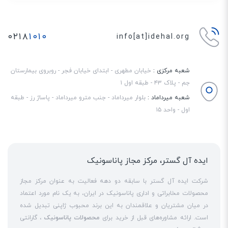
۰۲۱۸
۱۰۱۰
info[at]idehal.org
شعبه مرکزی :
خیابان مطهری - ابتدای خیابان فجر - روبروی بیمارستان
جم - پلاک ۴۳ - طبقه اول ۱
شعبه میرداماد :
بلوار میرداماد - جنب مترو میرداماد - پاساژ رز - طبقه
اول - واحد ۱۵
ایده آل گستر، مرکز مجاز پاناسونیک
شرکت ایده آل گستر با سابقه دو دهه فعالیت به عنوان مرکز مجاز
محصولات مخابراتی و اداری پاناسونیک در ایران، به یک نام مورد اعتماد
در میان مشتریان و علاقمندان به این برند محبوب ژاپنی تبدیل شده
است. ارائه مشاوره‌های قبل از خرید برای
محصولات پاناسونیک
، گارانتی