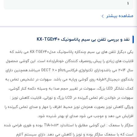
1
مشاهده بیشتر
نقد و بررسی تلفن بی سیم پاناسونیک KX-TGE240
یکی دیگراز تلفن های بی سیم چندکاره پاناسونیک مدلKX-TGE240 می باشد که
قابلیت های زیادی را پیش رومصرف کنندگان خودقرارداده است. این گوشی محصول
سال 2014 می باشدودارای تکنولوژی فرکانسDECT 6.0 plus میباشد.همچنین دارای
بلندگوی دیجیتال2طرفه روی گوشی وپایه می باشد. سهولت در تشخیص تماس به
کمک نشانگر LED بزرگ، سهولت در تغییر حجم صدا به وسیله دکمه کنار گوشی،
سهولت در خواندن نام تماس گیرنده در LCD بزرگ و نورانی، قابلیت کاهش نویز :
ویژگی کاهش نویز بصورت همزمان نویز محیط اطراف را مهار و صدای تماس گیرنده را
افزایش می دهد و موجب می شود صدای او بهتر شنیده شود.
سازگار با سمعک : این گوشی مطابق با استاندارد TIA-1083 بوده و طوری طراحی شده
است که با سمعک سازگار بوده و نویز را کاهش می دهد. دارای سیستم آلارم