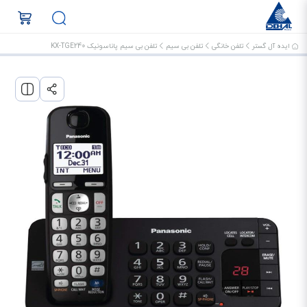
ایده آل گستر
تلفن خانگی
تلفن بی سیم
تلفن بی سیم پاناسونیک KX-TGE240