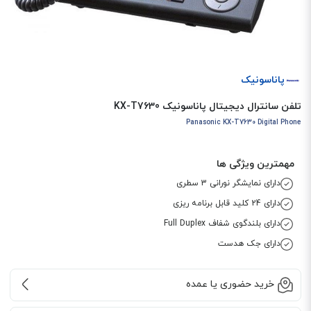
پاناسونیک
تلفن سانترال دیجیتال پاناسونیک KX-T7630
Panasonic KX-T7630 Digital Phone
مهمترین ویژگی ها
دارای نمایشگر نورانی 3 سطری
دارای 24 کلید قابل برنامه ریزی
دارای بلندگوی شفاف Full Duplex
دارای جک هدست
خرید حضوری یا عمده