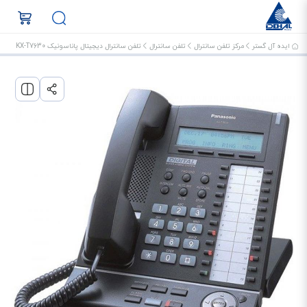
ایده آل گستر
مرکز تلفن سانترال
تلفن سانترال
تلفن سانترال دیجیتال پاناسونیک KX-T7630