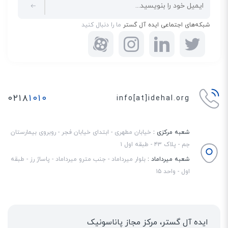
Music
است. با فعال کردن
موزیک پس‌زمینه(BGM)
، موزیک با صدای خیلی کم و
ملایمی در حین صحبت کردن می‌شونید که احساس آرامش را در حین صحبت کردن
شبکه‌های اجتماعی ایده آل گستر
ما را دنبال کنید
فراهم می‌کند.
۰۲۱۸
۱۰۱۰
info[at]idehal.org
شعبه مرکزی :
خیابان مطهری - ابتدای خیابان فجر - روبروی بیمارستان
جم - پلاک ۴۳ - طبقه اول ۱
شعبه میرداماد :
بلوار میرداماد - جنب مترو میرداماد - پاساژ رز - طبقه
اول - واحد ۱۵
ایده آل گستر، مرکز مجاز پاناسونیک