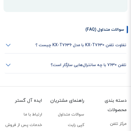
کلیدهای قابل برنامه‌ریزی در تلفن سانترال KX-T7630
در این تلفن همان‌طور که در تصویر مشاهده می‌کنید کلیدهای زیادی وجود دارد. یکی
سوالات متداول (FAQ)
از این قسمت‌ها که در سمت راست تلفن قرار دارد، کلیدهای قابل برنامه‌ریزی برای
تفاوت تلفن KX-T7630 با مدل KX-T7636 چیست ؟
خطوط داخلی سازمان است. این کلیدها که
شامل 24 عدد
هستند که به صورت
دلخواه برنامه‌ریزی می‌شوند. از سوی دیگر این کلیدها کار همان کلیدهای شماره‌گیری
سریع را انجام می‌دهند. به راحتی و با زدن یک کلید به دیگر افراد شرکت وصل شوید
تلفن 7630 با چه سانترال‌هایی سازگار است؟
و صحبت کنید.
قابلیت DND در تلفن سانترال KX-T7630
ویژگی
DND
مخفف عبارت
Do Not Disturb
به معنای لغوی
"مزاحم نشوید"
است.
قابلیت DND در تلفن سانترال KX-T7630 به شما این امکان را می‌دهد تا در مواقعی
دسته بندی
راهنمای مشتریان
ایده آل گستر
که قصد پاسخگویی به تماسی را ندارید، این ویژگی را فعال کرده تا تماسی به سمت
محصولات
سوالات متداول
ارتباط با ما
شما وصل نشود. در زمان فعال بودن DND برای فرد تماس‌گیرنده بوق مشغول بودن
مرکز تلفن
پخش خواهد شد.
کپی رایت
خدمات پس از فروش