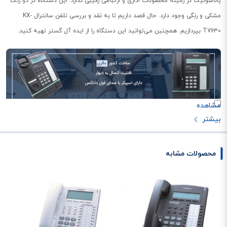
پاناسونیک در زمینه محصولات اداری و ارتباطی رقیبی ندارد. این دستگاه در دو رنگ
مشکی و رنگی وجود دارد. حال قصد داریم تا به نقد و بررسی تلفن سانترال KX-
T7630 بپردازیم. همچنین می‌توانید این دستگاه را از ایده آل گستر تهیه کنید.
طراحی و ساخت تلفن سانترال KX-T7630
تلفن سانترال KX-T7630 دارای یک صفحه
نمایشگر LCD مونوکروم
است که از
سه
محصولات مشابه
خط
تشکیل شده است. روی صفحه نمایشگر اطلاعاتی از قبیل
تاریخ، ساعت و شماره
تماس‌گیرنده
را شامل می‌شود. این نمایشگر دارای دو رنگ LED است. روی تلفن طبق
شکل که مشاهده می‌کنید از کلیدهای زیادی تشکیل شده است. کلیدهایی که هر
کدام کاری را انجام داده و بهره‌وری در کار را افزایش می‌دهند. KX-T7630 از چند زبان
زنده دنیا پشتیبانی می‌کند.