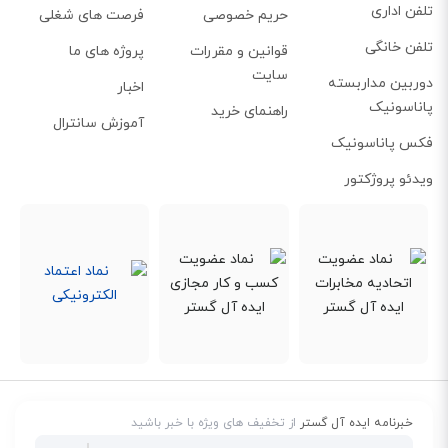
تلفن اداری
حریم خصوصی
فرصت های شغلی
تلفن خانگی
قوانین و مقررات
پروژه های ما
سایت
دوربین مداربسته
اخبار
پاناسونیک
راهنمای خرید
آموزش سانترال
فکس پاناسونیک
ویدئو پروژکتور
صدای زنگ تلفن سانترال KX-T7630
در تلفن KX-T7630 دارای انواع مختلفی از صداهای زنگ و هشدار است که به دلخواه
قابل تغییر است. این تلفن دارای
20 عدد زنگ تلفن و 10 عدد موزیک
است. یکی دیگر
خبرنامه ایده آل گستر
از تخفیف های ویژه با خبر باشید
از ویژگی‌های این تلفن داشتن قابلیت موزیک پس‌زمینه(BGM) یا
Background