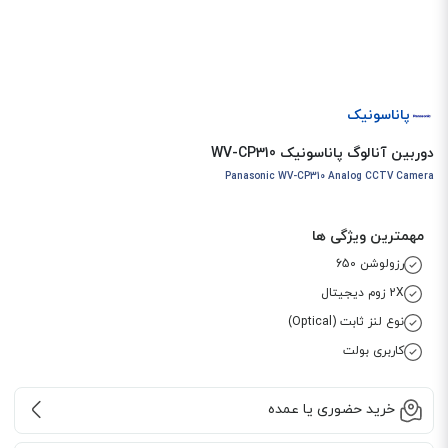
پاناسونیک
دوربین آنالوگ پاناسونیک WV-CP310
Panasonic WV-CP310 Analog CCTV Camera
مهمترین ویژگی ها
رزولوشن 650
2X زوم دیجیتال
نوع لنز ثابت (Optical)
کاربری بولت
خرید حضوری یا عمده