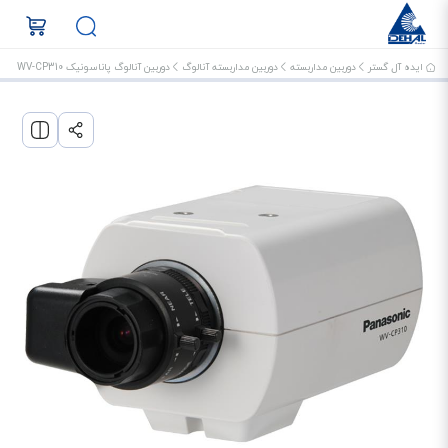
ایده آل گستر
دوربین مداربسته
دوربین مداربسته آنالوگ
دوربین آنالوگ پاناسونیک WV-CP310