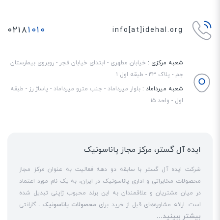
۰۲۱۸
۱۰۱۰
info[at]idehal.org
شعبه مرکزی :
خیابان مطهری - ابتدای خیابان فجر - روبروی بیمارستان
جم - پلاک ۴۳ - طبقه اول ۱
شعبه میرداماد :
بلوار میرداماد - جنب مترو میرداماد - پاساژ رز - طبقه
اول - واحد ۱۵
ایده آل گستر، مرکز مجاز پاناسونیک
شرکت ایده آل گستر با سابقه دو دهه فعالیت به عنوان مرکز مجاز
محصولات مخابراتی و اداری پاناسونیک در ایران، به یک نام مورد اعتماد
در میان مشتریان و علاقمندان به این برند محبوب ژاپنی تبدیل شده
است. ارائه مشاوره‌های قبل از خرید برای
محصولات پاناسونیک
، گارانتی
بیشتر ببینید...
18 ماهه معتبر و شرکتی برای کلیه محصولات عرضه شده و تعهد کامل