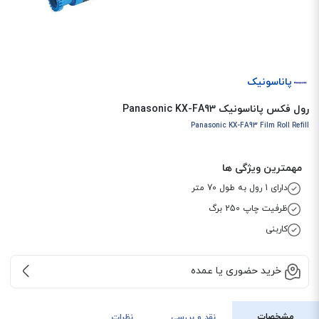
پاناسونیک
رول فکس پاناسونیک Panasonic KX-FA93
Panasonic KX-FA93 Film Roll Refill
مهمترین ویژگی ها
دارای 1 رول به طول 70 متر
ظرفیت چاپ 250 برگ
کاربنی
خرید حضوری یا عمده
مشخصات
نقد و بررسی
نظرات