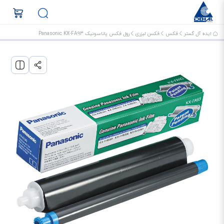
ایده آل گستر
فکس
فکس لیزری
رول فکس پاناسونیک Panasonic KX-FA93