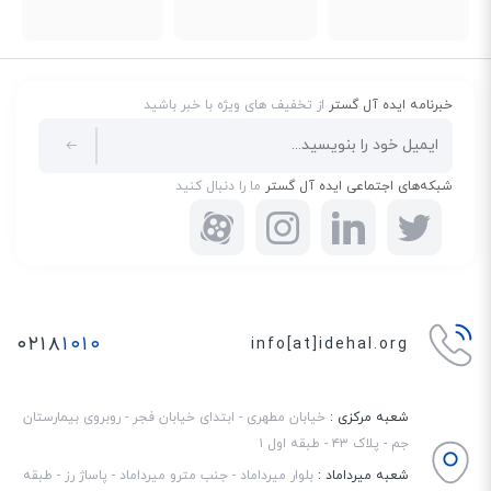
خبرنامه ایده آل گستر
از تخفیف های ویژه با خبر باشید
شبکه‌های اجتماعی ایده آل گستر
ما را دنبال کنید
۰۲۱۸
۱۰۱۰
info[at]idehal.org
شعبه مرکزی :
خیابان مطهری - ابتدای خیابان فجر - روبروی بیمارستان
جم - پلاک ۴۳ - طبقه اول ۱
شعبه میرداماد :
بلوار میرداماد - جنب مترو میرداماد - پاساژ رز - طبقه