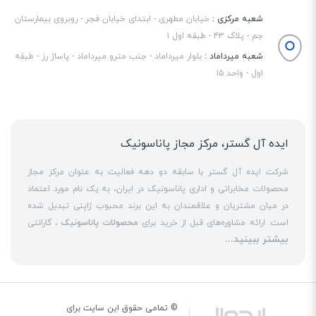
شعبه مرکزی :
خیابان مطهری - ابتدای خیابان فجر - روبروی بیمارستان
جم - پلاک ۴۳ - طبقه اول ۱
شعبه میرداماد :
بلوار میرداماد - جنب مترو میرداماد - پاساژ رز - طبقه
اول - واحد ۱۵
ایده آل گستر، مرکز مجاز پاناسونیک
شرکت ایده آل گستر با سابقه دو دهه فعالیت به عنوان مرکز مجاز
محصولات مخابراتی و اداری پاناسونیک در ایران، به یک نام مورد اعتماد
در میان مشتریان و علاقمندان به این برند محبوب ژاپنی تبدیل شده
است. ارائه مشاوره‌های قبل از خرید برای
محصولات پاناسونیک
، گارانتی
بیشتر ببینید...
18 ماهه معتبر و شرکتی برای کلیه محصولات عرضه شده و تعهد کامل
به تمامی خدمات
نمایندگی پاناسونیک
در قبال مشتریان عزیز، کلید
واژه‌های سربلندی ایده آل گستر در میان همراهان خود محسوب
می‌شوند. یکی از حوزه‌های اصلی فعالیت ایده آل گستر، نصب و راه‌اندازه
انواع مراکز
سانترال
است. این مهم با اتکا به تکنسین‌های فنی و مجرب
© تمامی حقوق این سایت برای