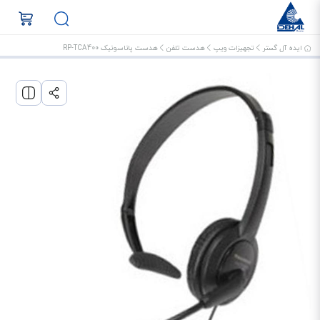
ایده آل گستر
تجهیزات ویپ
هدست تلفن
هدست پاناسونیک RP-TCA400