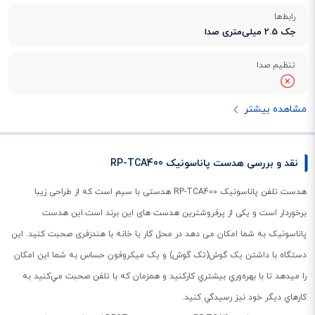
رابط‌ها
جک 2.5 میلی‌متری صدا
تنظیم صدا
مشاهده بیشتر
نقد و بررسی هدست پاناسونیک RP-TCA400
هدست تلفن پاناسونيک RP-TCA400 هدستی با سیم است که از طراحی زیبا
برخوردار است و یکی از پرفروشترین هدست های این برند است.این هدست
پاناسونیک به شما امکان می دهد در محل کار یا خانه با هندزفری صحبت کنید. اين
دستگاه با داشتن يک گوش(تک گوش) و يک ميکروفون حساس به شما این امکان
را میدهد تا با بهره‌وري بيشتري کارکنيد و همزمان که با تلفن صحبت مي‌کنيد به
کارهاي ديگر خود نيز رسيدگي کنيد.