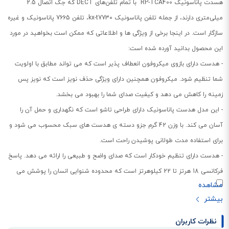
هسدت پاناسونيک RP-TCA400 با تمام تلفن‌های DECT که جک اتصال 2.5
میلی‌متری دارند، از جمله تلفن پاناسونیک kx-t7730، تلفن 7665 پاناسونیک و غیره
سازگار است. در اینجا برخی از ویژگی ها و اطلاعاتی که ممکن است بخواهید در مورد
این محصول بدانید آورده شده است:
- هدست دارای بازوی میکروفون انعطاف پذیر است که می تواند مطابق با اولویت
شما تنظیم شود. میکروفون همچنین دارای ویژگی حذف نویز است که نویز پس
زمینه را کاهش می دهد و کیفیت صدای شما را بهبود می بخشد.
- این مدل هدست پاناسونیک دارای طراحی تاشو است که نگهداری و حمل آن را
آسان می کند. با وزن 42 گرم جزو دسته ی هدست های سبک محسوب می شود و
برای استفاده مدت طولانی پوشیدن راحت است.
- هدست دارای تنظیم خودکار است که صدای واضح و طبیعی را ارائه می دهد. پاسخ
فرکانسی 18 هرتز تا 22 کیلوهرتز است که محدوده شنوایی انسان را پوشش می
دهد.
- هدست تلفن پاناسونیک tca400 دارای حالت صدای مونو با هدبند است که به طور
ایمن روی سر شما قرار می گیرد. بالشتک گوش از چرم مصنوعی ساخته شده است
نظرات کاربران