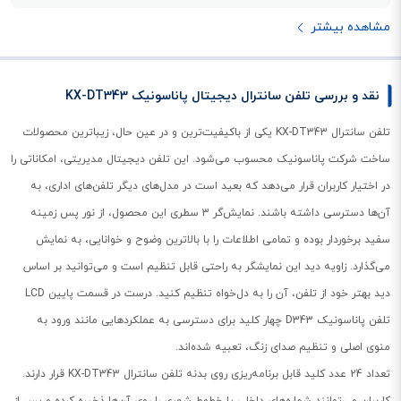
مشاهده بیشتر
نقد و بررسی تلفن سانترال دیجیتال پاناسونیک KX-DT343
تلفن سانترال KX-DT343 یکی از باکیفیت‌ترین و در عین حال، زیباترین محصولات
ساخت شرکت پاناسونیک محسوب می‌شود. این تلفن دیجیتال مدیریتی، امکاناتی را
در اختیار کاربران قرار می‌دهد که بعید است در مدل‌های دیگر تلفن‌های اداری، به
آن‌ها دسترسی داشته باشند. نمایش‌گر 3 سطری این محصول، از نور پس زمینه
سفید برخوردار بوده و تمامی اطلاعات را با بالاترین وضوح و خوانایی، به نمایش
می‌گذارد. زاویه دید این نمایش‍گر به راحتی قابل تنظیم است و می‌توانید بر اساس
دید بهتر خود از تلفن، آن را به دل‌خواه تنظیم کنید. درست در قسمت پایین LCD
تلفن پاناسونیک D343 چهار کلید برای دسترسی به عملکردهایی مانند ورود به
منوی اصلی و تنظیم صدای زنگ، تعبیه شده‌اند.
تعداد 24 عدد کلید قابل برنامه‌ریزی روی بدنه تلفن سانترال KX-DT343 قرار دارند.
کاربران می‌توانند شماره‌های داخلی یا خطوط شهری را روی آن‌ها ذخیره کرده و پس از