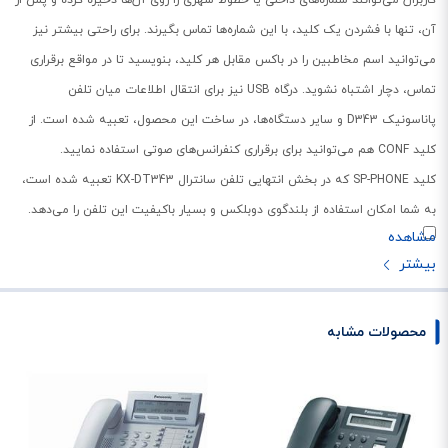
آن، تنها با فشردن یک کلید، با این شماره‌ها تماس بگیرند. برای راحتی بیشتر نیز
می‌توانید اسم مخاطبین را در باکس مقابل هر کلید، بنویسید تا در مواقع برقراری
تماس، دچار اشتباه نشوید. درگاه USB نیز برای انتقال اطلاعات میان تلفن
پاناسونیک D343 و سایر دستگاه‌ها، در ساخت این محصول، تعبیه شده است. از
کلید CONF هم می‌توانید برای برقراری کنفرانس‌های صوتی استفاده نمایید.
کلید SP-PHONE که در بخش انتهایی تلفن سانترال KX-DT343 تعبیه شده است،
به شما امکان استفاده از بلندگوی دوبلکس و بسیار باکیفیت این تلفن را می‌دهد.
قابلیت انتقال تماس نیز برای مواقعی که قصد دارید مخاطب پشت خط را به یک
داخلی دیگر واگذار کنید، بسیار کاربردی و مهم است. کلید TRANSFER برای فعال
کردن این ویژگی، روی صفحه کلید دستگاه قابل مشاهده است. قابلیت اتصال
هدست، دفترچه مخاطبین، مسدود کردن تماس‌های ورودی و شماره‌گیری مجدد از
محصولات مشابه
دیگر امکانات قابل توجه تلفن حرفه‌ای و زیبای KX-DT343 محسوب می‌شوند.