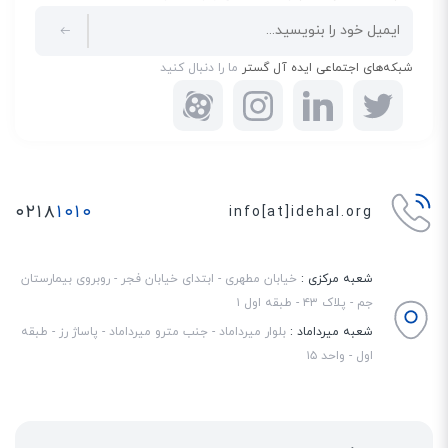
نمایید.
کیفیت صدای بالا و بلندگوی دیجیتال
شبکه‌های اجتماعی ایده آل گستر
ما را دنبال کنید
برای مکالمه‌های بدون دخالت دست و ایجاد تماس‌های کنفرانسی، می‌توانید از
بلندگوی دیجیتال باکیفیت تلفن سانترال KX-DT343 استفاده کنید. کیفیت صدای
این تلفن به حدی بالا است که احساس می‌کنید فردی که پشت خط قرار دارد، درست
در مقابل شما ایستاده و مشغول صحبت کردن است. کنفرانس‌های صوتی به کاربران
اجازه می‌دهد تا به صورت هم‌زمان با چندین مخاطب به گفتگو بپردازند.
۰۲۱۸
۱۰۱۰
info[at]idehal.org
شعبه مرکزی :
خیابان مطهری - ابتدای خیابان فجر - روبروی بیمارستان
جم - پلاک ۴۳ - طبقه اول ۱
شعبه میرداماد :
بلوار میرداماد - جنب مترو میرداماد - پاساژ رز - طبقه
اول - واحد ۱۵