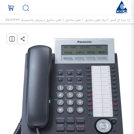
ایده آل گستر
مرکز تلفن سانترال
تلفن سانترال
تلفن سانترال دیجیتال پاناسونیک KX-DT343