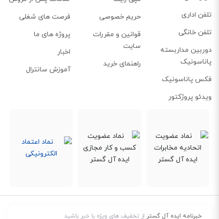
تلفن اداری
حریم خصوصی
فرصت های شغلی
تلفن خانگی
قوانین و مقررات
پروژه های ما
سایت
دوربین مداربسته
اخبار
پاناسونیک
راهنمای خرید
آموزش سانترال
فکس پاناسونیک
ویدئو پروژکتور
قابلیت اضافه کردن ماژول DSS
در صورتی که به کلیدهای بیشتری برای شماره‌گیری سریع نیاز دارید، می‌توانید از
یک کنسول DSS با 60 کلید قابل برنامه‌ریزی استفاده کنید. البته توجه داشته
باشید که این کنسول اختیاری است و تنها در صورت تمایل، می‌توانید آن را خریداری
خبرنامه ایده آل گستر
از تخفیف های ویژه با خبر باشید