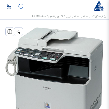
ایده آل گستر
فکس
فکس لیزری
فکس پاناسونیک KX-MC6020