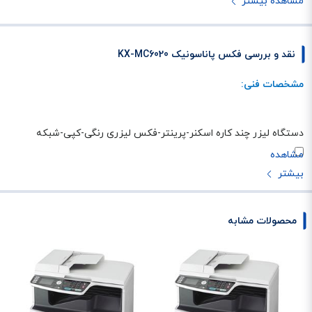
مشاهده بیشتر
نقد و بررسی فکس پاناسونیک KX-MC6020
مشخصات فنی:
دستگاه لیزر چند کاره اسکنر-پرینتر-فکس لیزری رنگی-کپی-شبکه
محصولات مشابه