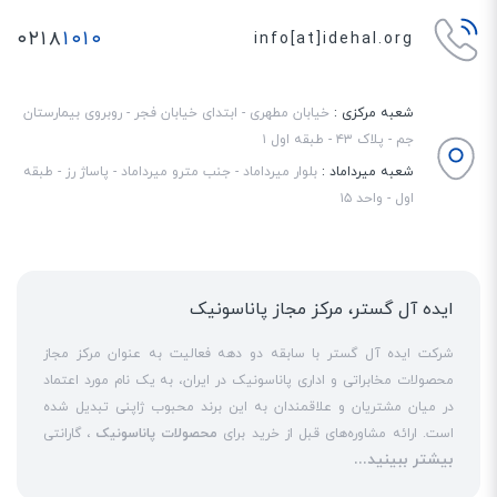
۰۲۱۸
۱۰۱۰
info[at]idehal.org
شعبه مرکزی :
خیابان مطهری - ابتدای خیابان فجر - روبروی بیمارستان
جم - پلاک ۴۳ - طبقه اول ۱
شعبه میرداماد :
بلوار میرداماد - جنب مترو میرداماد - پاساژ رز - طبقه
اول - واحد ۱۵
ایده آل گستر، مرکز مجاز پاناسونیک
شرکت ایده آل گستر با سابقه دو دهه فعالیت به عنوان مرکز مجاز
محصولات مخابراتی و اداری پاناسونیک در ایران، به یک نام مورد اعتماد
در میان مشتریان و علاقمندان به این برند محبوب ژاپنی تبدیل شده
است. ارائه مشاوره‌های قبل از خرید برای
محصولات پاناسونیک
، گارانتی
بیشتر ببینید...
18 ماهه معتبر و شرکتی برای کلیه محصولات عرضه شده و تعهد کامل
به تمامی خدمات
نمایندگی پاناسونیک
در قبال مشتریان عزیز، کلید