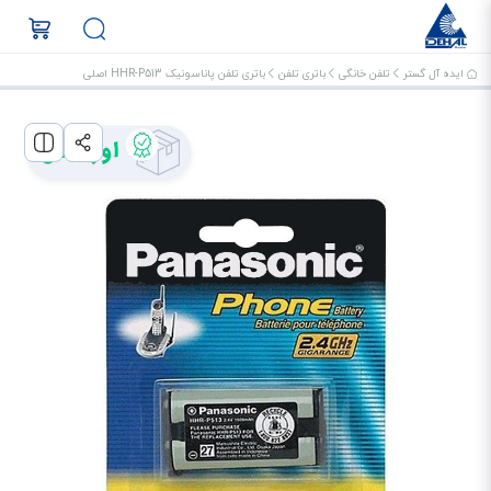
ایده آل گستر
تلفن خانگی
باتری تلفن
باتری تلفن پاناسونیک HHR-P513 اصلی