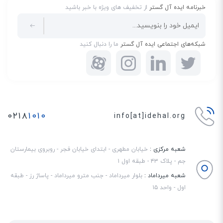
خبرنامه ایده آل گستر
از تخفیف های ویژه با خبر باشید
شبکه‌های اجتماعی ایده آل گستر
ما را دنبال کنید
۰۲۱۸
۱۰۱۰
info[at]idehal.org
شعبه مرکزی :
خیابان مطهری - ابتدای خیابان فجر - روبروی بیمارستان
جم - پلاک ۴۳ - طبقه اول ۱
شعبه میرداماد :
بلوار میرداماد - جنب مترو میرداماد - پاساژ رز - طبقه
اول - واحد ۱۵