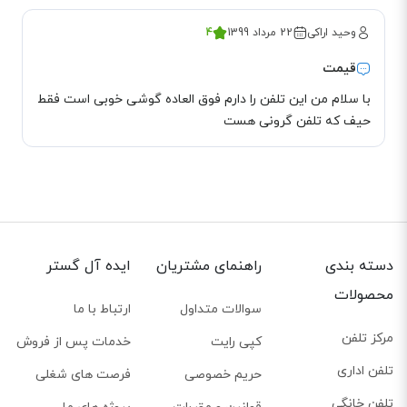
وحید اراکی
22 مرداد 1399
4
کنفرانس سه طرفه در تلفن رومیزی دوخط پاناسونیک 3282
قیمت
زمانی که وقت کافی ندارید که به صورت حضوری با همکاران‌تان صحبت کنید، تلفن
با سلام من این تلفن را دارم فوق العاده گوشی خوبی است فقط
سانترال پاناسونیک kx ts 3282bxw به شما این امکان را می‌دهد که یک جلسه‌ی
حیف که تلفن گرونی هست
غیر حضوری و با استفاده از فناوری استفاده شده در این محصول را انجام دهید.
دسته بندی
راهنمای مشتریان
ایده آل گستر
محصولات
سوالات متداول
ارتباط با ما
مرکز تلفن
کپی رایت
خدمات پس از فروش
تلفن اداری
حریم خصوصی
فرصت های شغلی
تلفن خانگی