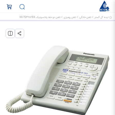
ایده آل گستر
تلفن خانگی
تلفن رومیزی
تلفن دو خط پاناسونیک KX-TS3282BX