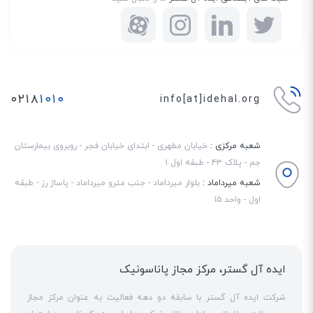
۰۲۱۸
۱۰۱۰
info[at]idehal.org
شعبه مرکزی :
خیابان مطهری - ابتدای خیابان فجر - روبروی بیمارستان
جم - پلاک ۴۳ - طبقه اول ۱
شعبه میرداماد :
بلوار میرداماد - جنب مترو میرداماد - پاساژ رز - طبقه
اول - واحد ۱۵
ایده آل گستر، مرکز مجاز پاناسونیک
شرکت ایده آل گستر با سابقه دو دهه فعالیت به عنوان مرکز مجاز