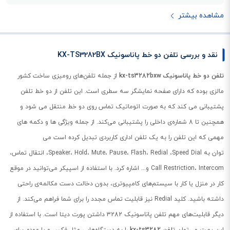
مشاهده بیشتر
نقد و بررسی تلفن دو خط پاناسونیک KX-TS3282BX
تلفن دو خط پاناسونیک kx-ts3282bxw
از جمله تلفن‌های رومیزی ساخت کشور
مالزی بوده که دارای صفحه نمایشگر سه سطری است. این تلفن از دو خط تلفن
پشتیبانی می کند که به صورت اتوماتیک تماس روی دو خط منتقل می شود و
همچنین تا 8 شماره‌ی داخلی را پشتیبانی می‌کند. از جمله ویژگی ها و دکمه های
مهمی که این تلفن را به یک تلفن اداری کاربردی تبدیل کرده است می
توان به Speaker، Hold، Mute، Pause، Flash، Redial ،Speed Dial، انتقال تماس،
Call Restriction، Intercom و... اشاره کرد. با استفاده از اسپیکر می‌توانید در موقع
کار در منزل یا کار با سیستم‌های کامپیوتری، بدون دخالت دست مکالمه‌ی راحتی
داشته باشید. کلید Redial نیز قابلیت تماس مجدد را برای شما فراهم می‌کند. از
دیگر قابلیت‌های مهم تلفن پاناسونیک 3282 داشتن پورت دیتا است. با استفاده از
این پورت می‌توان
تلفن kx-ts3282
را به دستگاه‌هایی مثل فکس و یا مودم برای