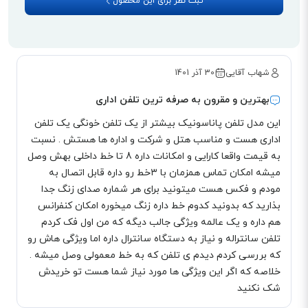
ثبت نظر برای این محصول
دارای پورت دیتا
از طریق پورت دیتا بر روی تلفن پاناسونیک 3282 می‌توانید آن را به کامپیوتر،
فکس، مودم و... متصل کنید و از امکاناتی که در اختیار شما قرار می‌گیرد به خوبی
شهاب آقایی
30 آذر 1401
استفاده کنید.
بهترین و مقرون به صرفه ترین تلفن اداری
این مدل تلفن پاناسونیک بیشتر از یک تلفن خونگی یک تلفن
اداری هست و مناسب هتل و شرکت و اداره ها هستش . نسبت
به قیمت واقعا کارایی و امکانات داره 8 تا خط داخلی بهش وصل
میشه امکان تماس همزمان با ۳خط رو داره قابل اتصال به
مودم و فکس هست میتونید برای هر شماره صدای زنگ جدا
بذارید که بدونید کدوم خط داره زنگ میخوره امکان کنفرانس
هم داره و یک عالمه ویژگی جالب دیگه که من اول فک کردم
تلفن سانتراله و نیاز به دستگاه سانترال داره اما ویژگی هاش رو
که بررسی کردم دیدم ی تلفن که به خط معمولی وصل میشه .
خلاصه که اگر این ویژگی ها مورد نیاز شما هست تو خریدش
شک نکنید