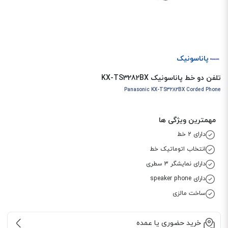
پاناسونیک
تلفن دو خط پاناسونیک KX-TS3282BX
Panasonic KX-TS3282BX Corded Phone
مهمترین ویژگی ها
دارای 2 خط
انتخاب اتوماتیک خط
دارای نمایشگر 3 سطری
دارای speaker phone
ساخت مالزی
خرید حضوری یا عمده