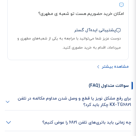
باشید، قادر خواهید بود این شماره‌ها را از لیست سیاه KX-TG6821 خارج کنید.
کاربران این دستگاه می‌توانند تا سقف 50 شماره را در CALL BLOCK قرار دهند.
امکان خرید حضوریم هست تو شعبه ی مطهری؟
تکنولوژی ECO در گوشی تلفن بیسیم پاناسونیک 6821
پشتیبانی ایده‌آل گستر
این تکنولوژی می‎تواند با کم‌کردن سیگنال‌های تولید شده توسط دستگاه، در مصرف
دوست عزیز شما می‌توانید با مراجعه به یکی از شعبه‌های مطهری و
باتری، صرفه‌جویی کند. زمانی که گوشی در نزدیکی دستگاه پایه قرار دارد، کلید R را
میرداماد، اقدام به خرید حضوری کنید.
روی صفحه کلید فشار دهید تا ECO فعال شود. این قابلیت در فاصله‌های طولانی،
ممکن است باعث کاهش آنتن دهی گوشی بیسیم شود.
مشاهده بیشتر
سوالات متداول (FAQ)
برای رفع مشکل نویز یا قطع و وصل شدن مداوم مکالمه در تلفن
KX-TG6821 چکار باید کرد؟
چه زمانی باید باتری‌های تلفن 6821 را عوض کنیم؟