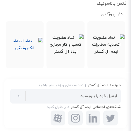
هیچ کدام از ما دوست نداریم با یک تماس تلفنی بی‌موقع، از خواب بیدار شویم!
فکس پاناسونیک
تلفن بیسیم KX-TG6821 این مشکل را با استفاده از حالت استراحت یا همان Night
ویدئو پروژکتور
Mode حل کرده است. کافیست قبل از خواب، تلفن را در این وضعیت قرار دهید و با
خیال راحت، به استراحت بپردازید. در این وضعیت، هیچ صدایی از دستگاه بلند
نمی‌شود.
خبرنامه ایده آل گستر
از تخفیف های ویژه با خبر باشید
شبکه‌های اجتماعی ایده آل گستر
ما را دنبال کنید