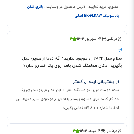
منشی تلفنی 30 دقیقه‌ای
حضوری خرید نمایید. آدرس محصول در وبسایت :
باتری تلفن
منشی تلفنی برای مشتریان تلفن‌های بیسیم، از اهمیت بسیاری برخوردار است.
پاناسونیک BK-4LDAW اصلی
خوشبختانه KX-TG6821 از این لحاظ، در وضعیت بسیار خوبی قرار دارد. منشی تلفنی
این دستگاه، می‌تواند در هر تماس، تا 30 دقیقه از پیغام مخاطبین را ضبط کند. برای
گوش دادن به این پیام‌ها، می‌توانید از کلید چهار جهته که روی دستگاه پایه قرار
مرتضی
03 شهریور 1404
4
گرفته است، استفاده کنید. توجه داشته باشید که تعداد پیغام‌های ضبط شده در
حافظه تلفن، در نمایش‌گر کوچک روی دستگاه پایه، نشان داده می‌شود. البته
سلام مدل 6822 رو موجود ندارید؟ اگه دوتا از همین مدل
می‌توانید از طریق ورود به منوی تنظیمات نیز به پیغام‌های منشی تلفنی 6821
بگیریم امکان هماهنگ شدن باهم روی یک خط رو نداره؟
دسترسی داشته باشید.
قابلیت استفاده در نبود برق در تلفن بیسیم 6821
پشتیبانی ایده‌آل گستر
سلام دوست عزیز، دو دستگاه تلفن از این مدل می‌توانند روی یک
تلفن بیسیم KX-TG6821 حتی در نبود برق هم کار می‌کند. به این منظور، کافیست
خط کار کنند. برای مشاوره بیشتر یا اطلاع از موجودی سایر مدل‌ها نیز
گوشی بیسیم را روی دستگاه پایه قرار دهید و با استفاده از کلید اسپیکر، به
لطفا با شماره 81010-021 تماس بگیرید.
مکالمه بپردازید. البته توجه داشته باشید که مدت زمانی که تلفن در این وضعیت
کار می‌کند، به میزان شارژ باقی‌مانده باتری‌ها بستگی دارد.
مراکشی
14 مرداد 1404
4