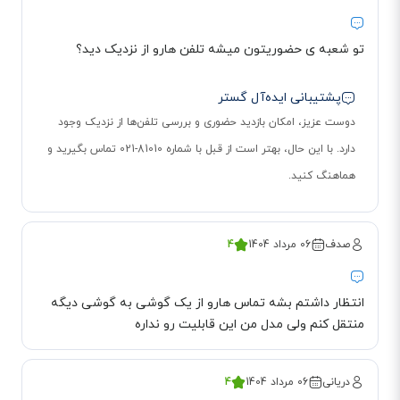
تو شعبه ی حضوریتون میشه تلفن هارو از نزدیک دید؟
پشتیبانی ایده‌آل گستر
دوست عزیز، امکان بازدید حضوری و بررسی تلفن‌ها از نزدیک وجود
دارد. با این حال، بهتر است از قبل با شماره 81010-021 تماس بگیرید و
هماهنگ کنید.
صدف
06 مرداد 1404
4
مسدود کردن تماس های ورودی در گوشی پاناسونیک 6821
در صورتی که از شماره‌های مزاحم، تماس‌های تبلیغاتی یا افراد ناشناس خسته
انتظار داشتم بشه تماس هارو از یک گوشی به گوشی دیگه
منتقل کنم ولی مدل من این قابلیت رو نداره
شده‌اید؛ تلفن پاناسونیک 6821 یک قابلیت عالی را در اختیارتان قرار می‌دهد.
می‌توانید شماره‌های مورد نظر خود را وارد لیست سیاه یا CALL BLOCK این تلفن
نمایید و برای همیشه از دست آن‌ها راحت شوید. البته هر زمان که تمایل داشته
دریانی
06 مرداد 1404
4