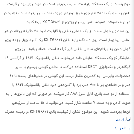
خوش‌دست و یک دستگاه پایه متناسب، برخوردار است. در مورد ارزان بودن قیمت
تلفن پاناسونیک 6821 هم جای هیچ تردیدی وجود ندارد. بسیار بعید است بتوانید در
میان محصولات هم‌‌رده، تلفن بیسیم بهتری از KX-TG6821 پیدا کنید.
این محصول خوش‌ساخت از یک منشی تلفنی با قابلیت ضبط 30 دقیقه پیغام در هر
تماس، برخوردار است. روی دستگاه پایه تلفن KX-TG6821 یک کلید چهار جهته برای
گوش دادن به پیغام‌های منشی تلفنی قرار گرفته است. تعداد پیام‌ها نیز روی
نمایشگر کوچک دستگاه نمایش داده می‌شوند. تلفن پاناسونیک 6821 از فرکانس 1.9
گیگاهرتز و تکنولوژی DECT استفاده می‌کند تا تداخل گوشی بیسیم با سایر
محصولات وایرلس، به کمترین مقدار برسد. این گوشی در محیط‌های بسته تا 60
متر و در فضاهای باز تا 300 متر، برد یا آنتن‌دهی دارد. تلفن پاناسونیک 6821 با
استفاده از دو عدد باتری قابل شارژ AAA کار می‌کند. در صورتی که این باتری‌ها را به
صورت کامل و به مدت 7 ساعت شارژ کنید، می‌توانید تا 15 ساعت از شارژدهی
آن‌ها بهره‌مند شوید. این موضوع نشان از کیفیت بالای KX-TG6821 در زمینه مصرف
انرژی دارد. می‌توانید تا 100 شماره را در دفترچه مخاطبین آن ذخیره نمایید
قابلیت اتصال به دیوار، ساعت هشدار، حالت استراحت، امکان تنظیم صدای زنگ،