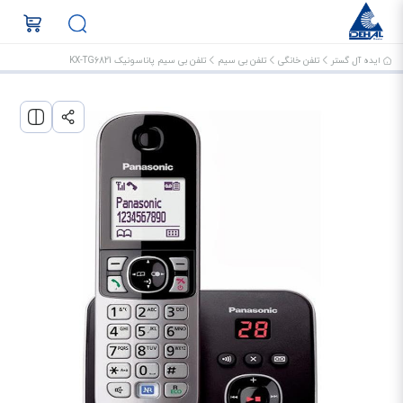
ایده آل گستر
تلفن خانگی
تلفن بی سیم
تلفن بی سیم پاناسونیک KX-TG6821