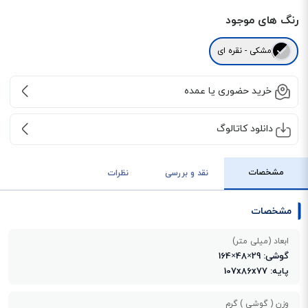
رنگ های موجود
مشکی - نقره ای
خرید حضوری یا عمده
دانلود کاتالوگ
مشخصات
نقد و بررسی
نظرات
مشخصات
ابعاد (میلی متر)
گوشی: 29×48×164
پایه: 107x86x77
وزن ( گوشی ) گرم