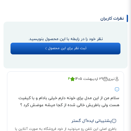
جهته، یک کلید برای دسترسی به منوی تنظیمات و کلید دیگری هم برای ورود به
دفترچه مخاطبین، در نظر گرفته شده‌‌اند. در قسمت پایینی گوشی بیسیم، کلید R
نظرات کاربران
برای فعال کردن فناوری ECO (کاهش مصرف باتری) و کلید NR برای حذف صداهای
اضافی محیط، تعبیه شده‌اند.
نظر خود را در رابطه با این محصول بنویسید.
ثبت نظر برای این محصول
نیری
29 اردیبهشت 1405
4
سلام من از این مدل برای خونه دارم خیلی بادام و با کیفیت
هست ولی باطریش خالی شده از کجا میشه عوضش کرد ؟
پشتیبانی ایده‌آل گستر
باطری اصلی این تلفن رو میتونید از خود فروشگاه به صورت آنلاین یا