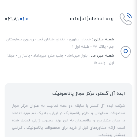
دفترچه مخاطبین اختصاصی
۰۲۱۸
۱۰۱۰
info[at]idehal.org
تلفن پاناسونیک 6821 مانند سایر مدل‌های تلفن بیسیم این شرکت، از یک دفترچه
مخاطبین اختصاصی برخوردار است. کاربران می‌توانند حداکثر 100 شماره را در حافظه
شعبه مرکزی :
خیابان مطهری - ابتدای خیابان فجر - روبروی بیمارستان
این دستگاه ذخیره کرده و از طریق کلید مربوطه در صفحه کلید گوشی بیسیم، به
جم - پلاک ۴۳ - طبقه اول ۱
آن‌ها دسترسی داشته باشند. علاوه بر این، 50 شماره آخری که با شما تماس
شعبه میرداماد :
بلوار میرداماد - جنب مترو میرداماد - پاساژ رز - طبقه
گرفته‌اند، در حافظه کالر آیدی باقی می‌مانند. با ورود به حافظه Redial می‌توانید با
اول - واحد ۱۵
10 شماره آخری که گرفته‌اید، تماس مجدد برقرار کنید.
ایده آل گستر، مرکز مجاز پاناسونیک
شرکت ایده آل گستر با سابقه دو دهه فعالیت به عنوان مرکز مجاز
محصولات مخابراتی و اداری پاناسونیک در ایران، به یک نام مورد اعتماد
در میان مشتریان و علاقمندان به این برند محبوب ژاپنی تبدیل شده
است. ارائه مشاوره‌های قبل از خرید برای
محصولات پاناسونیک
، گارانتی
بیشتر ببینید...
18 ماهه معتبر و شرکتی برای کلیه محصولات عرضه شده و تعهد کامل