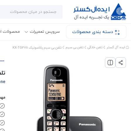
دسته بندی محصولات
سرویس تعمیرات
محصولات ا
ایده آل گستر
تلفن خانگی
تلفن بی سیم
تلفن بی سیم پاناسونیک KX-TG3711
تلف
one
مهم