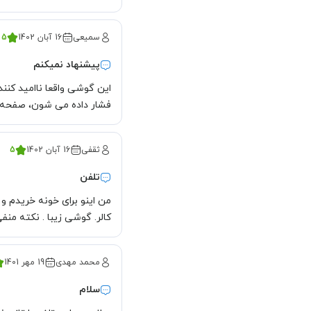
سمیعی
16 آبان 1402
5
پیشنهاد نمیکنم
این گوشی واقعا ناامید کن
فشار داده می شون، صفحه 
ثقفی
16 آبان 1402
5
تلفن
من اینو برای خونه خریدم 
کالر. گوشی زیبا . نکته منف
محمد مهدی
19 مهر 1401
سلام