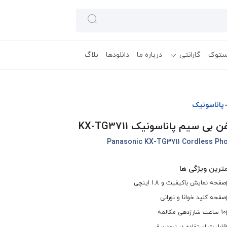
ستوک
گارانتی
درباره ما
دانلودها
بلاگ
پاناسونیک
ن بی سیم پاناسونیک KX-TG3711
Panasonic KX-TG3711 Cordless Ph
ترین ویژگی ها
صفحه نمایش باکیفیت و 1.8 اینچی
صفحه کلید خوانا و نورانی
10 ساعت شارژدهی مکالمه