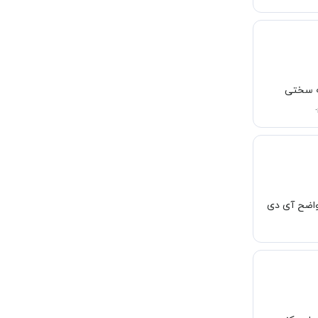
ه سختی
واضح آی دی