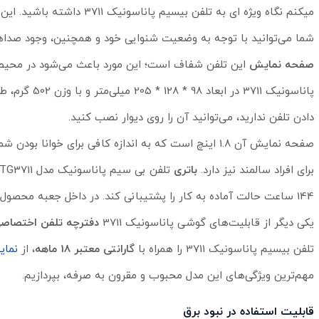
میکنم نگاه ویژه ای به تلفن بیسیم پاناسونیک 3711 داشته باشید. این مدل، ساخت کشور مالزی بوده و به شکلی ساده و زیبا، طراحی شده است.
شما می‌توانید با توجه به وضعیت شنوایی خود و همچنین، وجود صداها
صفحه نمایش
این تلفن شفاف است؛ این مورد باعث می‌شود در محیط‌
پاناسونیک 11
دادن تلفن ندارید، می‌توانید آن را روی دیوار نصب کنید.
صفحه نمایش آن 1.8 اینچ است که به اندازه کافی برای خ
برای افراد سالمند نیز دارد.
باتری
تلفن بی سیم پاناسونیک مدل KX-TG3711 یکی از نقاط قوت این مدل محسوب می‌شود؛ زیرا می‌تواند تا
144 ساعت حالت آماده به کار را پشتیبانی کند. در داخل جعبه‌ محصول، دو عدد باتری پاناسونیک قابل شارژ گذاشته شده است.
یکی دیگر از قابلیت‌های گوشی پاناسونیک 3711
دفترچه تلفن اختصاص
تلفن بیسیم پاناسونیک 3711 را همراه با
گارانتی معتبر 18 ماهه
، از
نمای
مهم‌ترین ویژگی‌های این مدل محبوب و مقرون به صرفه، بپردازیم.
قابلیت استفاده در نبود برق