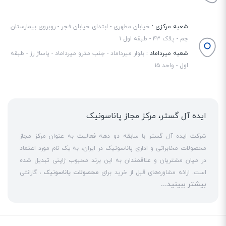
شعبه مرکزی :
خیابان مطهری - ابتدای خیابان فجر - روبروی بیمارستان
جم - پلاک ۴۳ - طبقه اول ۱
شعبه میرداماد :
بلوار میرداماد - جنب مترو میرداماد - پاساژ رز - طبقه
اول - واحد ۱۵
ایده آل گستر، مرکز مجاز پاناسونیک
شرکت ایده آل گستر با سابقه دو دهه فعالیت به عنوان مرکز مجاز
محصولات مخابراتی و اداری پاناسونیک در ایران، به یک نام مورد اعتماد
در میان مشتریان و علاقمندان به این برند محبوب ژاپنی تبدیل شده
است. ارائه مشاوره‌های قبل از خرید برای
محصولات پاناسونیک
، گارانتی
بیشتر ببینید...
18 ماهه معتبر و شرکتی برای کلیه محصولات عرضه شده و تعهد کامل
به تمامی خدمات
نمایندگی پاناسونیک
در قبال مشتریان عزیز، کلید
واژه‌های سربلندی ایده آل گستر در میان همراهان خود محسوب
می‌شوند. یکی از حوزه‌های اصلی فعالیت ایده آل گستر، نصب و راه‌اندازه