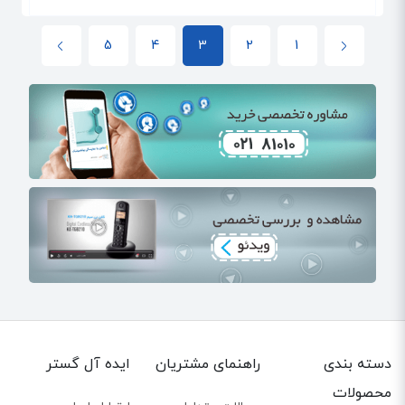
5
4
3
2
1
دسته بندی
راهنمای مشتریان
ایده آل گستر
محصولات