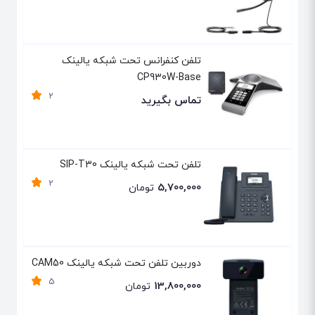
تلفن کنفرانس تحت شبکه یالینک
CP930W-Base
2
تماس بگیرید
تلفن تحت شبکه یالینک SIP-T30
2
5,700,000
تومان
دوربین تلفن تحت شبکه یالینک CAM50
5
13,800,000
تومان