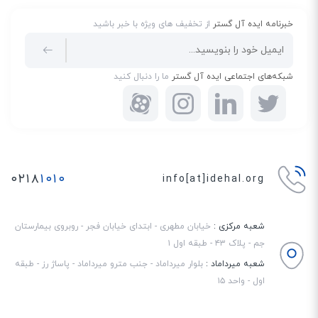
خبرنامه ایده آل گستر
از تخفیف های ویژه با خبر باشید
شبکه‌های اجتماعی ایده آل گستر
ما را دنبال کنید
۰۲۱۸
۱۰۱۰
info[at]idehal.org
شعبه مرکزی :
خیابان مطهری - ابتدای خیابان فجر - روبروی بیمارستان
جم - پلاک ۴۳ - طبقه اول ۱
شعبه میرداماد :
بلوار میرداماد - جنب مترو میرداماد - پاساژ رز - طبقه
اول - واحد ۱۵