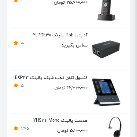
2
25,600,000
تومان
آداپتور PoE یالینک YLPOE30
5
تماس بگیرید
کنسول تلفن تحت شبکه یالینک EXP43
5
14,300,000
تومان
هدست یالینک YHS34 Mono
1/75
5,100,000
تومان