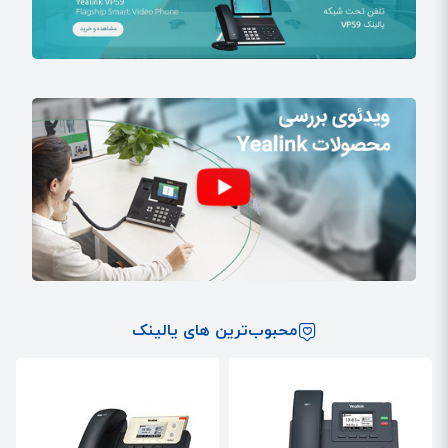
محصولات تولید شده یالینک با بهترین کیفیت ساخت، بالاترین کارآیی،
بهترین قیمت و نصب و راه‌اندازی آسان، انتخاب مناسبی برای شرکت‌های
مختلف محسوب می‌شوند. همچنین یالینک با انعطاف‌پذیری و قابلیت سازگاری
با IP-PBX اصلی، Softswitch و IMS بهره می‌گیرد. یکی از اهداف بزرگ این
شرکت، توسعه ارتباط ویدئویی با استفاده از IP است. یالینک با توسعه
خدمات مشتریان خود، توانسته به مشاغل سرتاسر دنیا کمک کند تا به
موفقیت تجاری برسند. تیم تحقیقات این شرکت در قسمت Voip از افرادی
حرفه‌ای و باتجربه تشکیل شده که به سرعت در حال نوآوری هستند و آینده‌ای
امیدوارکننده را تضمین می‌کنند و در زمینه تحقیق و توسعه محصولات به
بهترین شکل ممکن عمل می‌کنند. همچنین گواهینامه همکاری توسط سیستم
معروف Voip را در بیش از 60 کشور جهان صادر کردند. از جمله شرکای تجاری
یالینک می‌توان به شرکت‌های بزرگی چون T-Mobile ،Telephonica ،Huawei
و ZTE اشاره کرد. همچنین جایزه‌ بزرگ طراحی الکترونیک جهانی در سال 2008،
محبوب‌ترین های یالینک
جایزه ابتکاری‌ترین محصول در سال 2009 و بهترین عرضه‌کننده تلفن IP را
می‌توان از جمله افتخارات شرکت یالینک دانست. از جمله رقیبان یالینک
می‌توان به پاناسونیک و گرند استریم اشاره کرد. در این میان انواع
تلفن گرنداستریم
هم در شرکت ایده آل گستر به فروش می‌رسد.