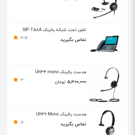
تلفن تحت شبکه یالینک SIP-T58A
3/5
تماس بگیرید
هدست یالینک UH34 mono
3
5,300,000
تومان
هدست یالینک UH36 Mono
5
تماس بگیرید