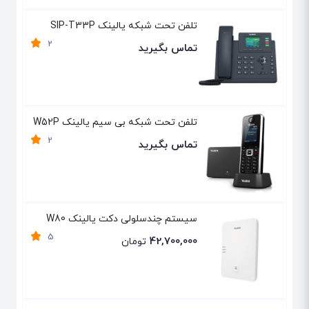
تلفن تحت شبکه یالینک SIP-T33P
2
تماس بگیرید
تلفن تحت شبکه بی سیم یالینک W52P
2
تماس بگیرید
سیستم چندسلولی دکت یالینک W80
5
42,700,000
تومان