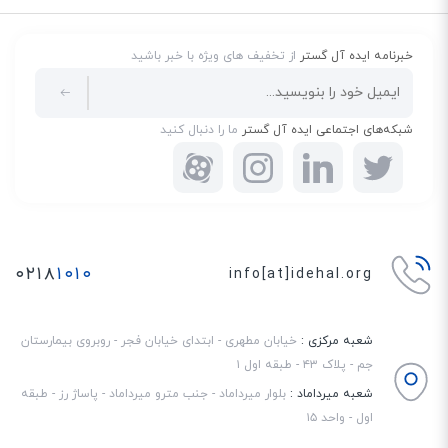
خبرنامه ایده آل گستر
از تخفیف های ویژه با خبر باشید
شبکه‌های اجتماعی ایده آل گستر
ما را دنبال کنید
۰۲۱۸
۱۰۱۰
info[at]idehal.org
شعبه مرکزی :
خیابان مطهری - ابتدای خیابان فجر - روبروی بیمارستان
جم - پلاک ۴۳ - طبقه اول ۱
شعبه میرداماد :
بلوار میرداماد - جنب مترو میرداماد - پاساژ رز - طبقه
اول - واحد ۱۵