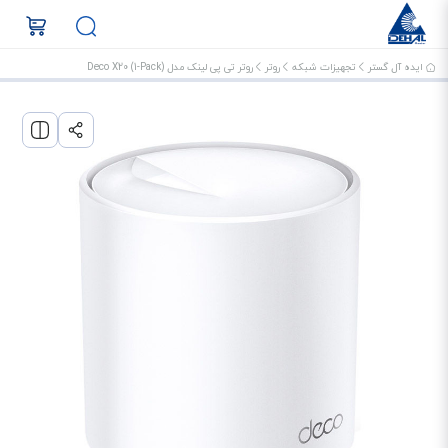
ایده آل گستر
تجهیزات شبکه
روتر
روتر تی پی لینک مدل Deco X20 (1-Pack)