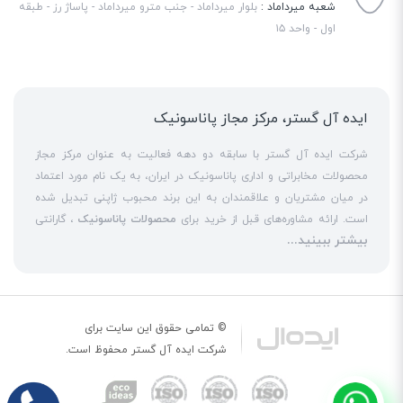
شعبه میرداماد :
بلوار میرداماد - جنب مترو میرداماد - پاساژ رز - طبقه
اول - واحد ۱۵
ایده آل گستر، مرکز مجاز پاناسونیک
شرکت ایده آل گستر با سابقه دو دهه فعالیت به عنوان مرکز مجاز
محصولات مخابراتی و اداری پاناسونیک در ایران، به یک نام مورد اعتماد
در میان مشتریان و علاقمندان به این برند محبوب ژاپنی تبدیل شده
است. ارائه مشاوره‌های قبل از خرید برای
محصولات پاناسونیک
، گارانتی
بیشتر ببینید...
18 ماهه معتبر و شرکتی برای کلیه محصولات عرضه شده و تعهد کامل
به تمامی خدمات
نمایندگی پاناسونیک
در قبال مشتریان عزیز، کلید
واژه‌های سربلندی ایده آل گستر در میان همراهان خود محسوب
می‌شوند. یکی از حوزه‌های اصلی فعالیت ایده آل گستر، نصب و راه‌اندازه
انواع مراکز
سانترال
است. این مهم با اتکا به تکنسین‌های فنی و مجرب
© تمامی حقوق این سایت برای
که در این
نمایندگی سانترال پاناسونیک
حاضر هستند، حاصل می‌شود. به
شرکت
ایده آل گستر
محفوظ است.
عنوان یک
نمایندگی تلفن پاناسونیک
، ایده آل گستر در زمینه کلیه
خدمات مبتنی بر
تلفن
از جمله عرضه
تلفن بیسیم
و
تلفن رومیزی