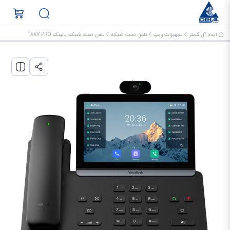
ایده آل گستر
تجهیزات ویپ
تلفن تحت شبکه
تلفن تحت شبکه یالینک T88V PRO