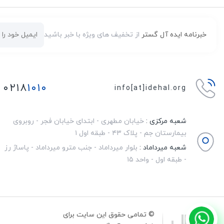
خبرنامه ایده آل گستر
از تخفیف های ویژه با خبر باشید
۰۲۱۸
۱۰۱۰
info[at]idehal.org
شعبه مرکزی :
خیابان مطهری - ابتدای خیابان فجر - روبروی
بیمارستان جم - پلاک ۴۳ - طبقه اول ۱
شعبه میرداماد :
بلوار میرداماد - جنب مترو میرداماد - پاساژ رز
- طبقه اول - واحد ۱۵
© تمامی حقوق این سایت برای