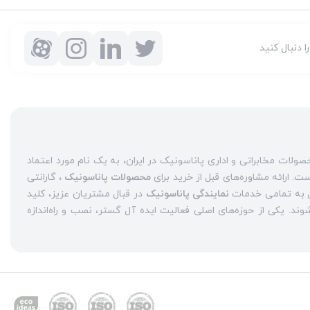
را دنبال کنید
شرکت ایده آل گستر با سابقه دو دهه فعالیت به عنوان مرکز مجاز محصولات مخابراتی و اداری پاناسونیک در ایران، به یک نام مورد اعتماد
محصولات پاناسونیک
، گارانتی
نمایندگی پاناسونیک
در قبال مشتریان عزیز، کلید
واژه‌های سربلندی ایده آل گستر در میان همراهان خود محسوب می‌شوند. یکی از حوزه‌های اصلی فعالیت ایده آل گستر، نصب و راه‌اندازه
نمایندگی سانترال پاناسونیک
حاضر هستند، حاصل می‌شود.
تلفن
از جمله عرضه
تلفن بیسیم
و
تلفن رومیزی
یپ
حضوری پررنگ را در بازارهای داخلی تجربه کرده است. یکی دیگر از
ان
نمایندگی تعمیرات تلفن پاناسونیک در تهران است
.
تعمیر تلفن
خیر ایده‌آل گستر