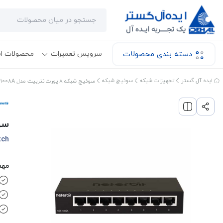
دسته بندی محصولات
سرویس تعمیرات
محصولات ا
ایده آل گستر
تجهیزات شبکه
سوئیچ شبکه
سوئیچ شبکه 8 پورت نتربیت مدل NES-1008A
سوئیچ 
tch
مهم