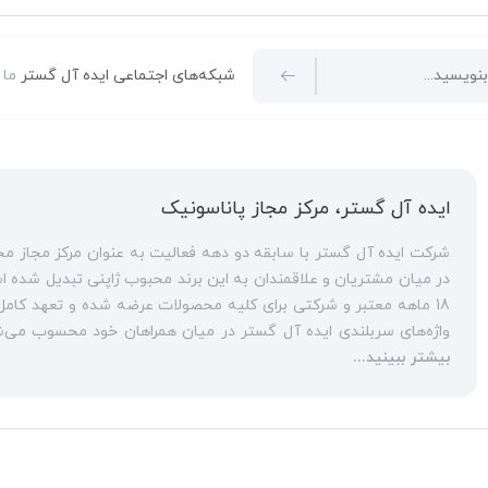
شبکه‌های اجتماعی ایده آل گستر
ما 
ایده آل گستر، مرکز مجاز پاناسونیک
در میان مشتریان و علاقمندان به این برند محبوب ژاپنی تبدیل شده است. ارائه مشاوره‌های قبل از خرید برای
18 ماهه معتبر و شرکتی برای کلیه محصولات عرضه شده و تعهد کامل به تمامی خدمات
انواع مراکز
بیشتر ببینید...
سانترال
است. این مهم با اتکا به تکنسین‌های فنی و مجرب که در این
به عنوان یک
نمایندگی تلفن پاناسونیک
، ایده آل گستر در زمینه کلیه خدمات مبتنی بر
اورجینال،
تلفن سانترال
و
تلفن پاناسونیک
تحت شبکه و خرید
تلفن و
حوزه‌های همراهی ایده آل گستر با مشتریان گرامی، فعالیت به عنو
پاناسونیک
یکی از مهم‌ترین تخصص‌های تکنسین‌های کارآزموده و باتجربه این مجموعه، محسوب می‌شود. در سال‌های ا