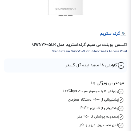
گرنداستریم
اکسس پوینت بی سیم گرنداستریم مدل GWN7605LR
Grandstream GWN7605LR Outdoor Wi-Fi Access Point
گارانتی 18 ماهه ایده آل گستر
مهمترین ویژگی ها
وای‌فای 5 با مجموع سرعت 1.27Gbps
پشتیبانی از 100+ دستگاه همزمان
پشتیبانی از فناوری +PoE
محدوده پوشش تا 250 متر
قابل نصب روی دیوار و دکل