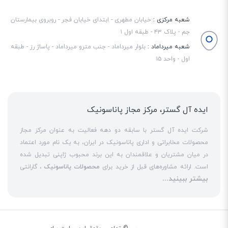
شعبه مرکزی :
خیابان مطهری - ابتدای خیابان فجر - روبروی بیمارستان
جم - پلاک ۴۳ - طبقه اول ۱
شعبه میرداماد :
بلوار میرداماد - جنب مترو میرداماد - پاساژ رز - طبقه
اول - واحد ۱۵
ایده آل گستر، مرکز مجاز پاناسونیک
شرکت ایده آل گستر با سابقه دو دهه فعالیت به عنوان مرکز مجاز
محصولات مخابراتی و اداری پاناسونیک در ایران، به یک نام مورد اعتماد
در میان مشتریان و علاقمندان به این برند محبوب ژاپنی تبدیل شده
است. ارائه مشاوره‌های قبل از خرید برای
محصولات پاناسونیک
، گارانتی
بیشتر ببینید...
18 ماهه معتبر و شرکتی برای کلیه محصولات عرضه شده و تعهد کامل
به تمامی خدمات
نمایندگی پاناسونیک
در قبال مشتریان عزیز، کلید
واژه‌های سربلندی ایده آل گستر در میان همراهان خود محسوب
می‌شوند. یکی از حوزه‌های اصلی فعالیت ایده آل گستر، نصب و راه‌اندازه
انواع مراکز
سانترال
است. این مهم با اتکا به تکنسین‌های فنی و مجرب