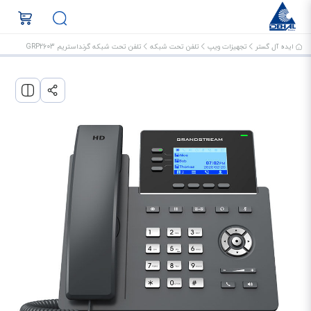
ایده آل گستر
تجهیزات ویپ
تلفن تحت شبکه
تلفن تحت شبکه گرنداستریم GRP2603