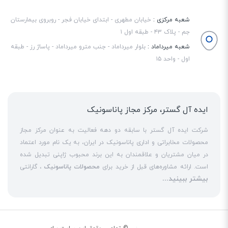
شعبه مرکزی :
خیابان مطهری - ابتدای خیابان فجر - روبروی بیمارستان
جم - پلاک ۴۳ - طبقه اول ۱
شعبه میرداماد :
بلوار میرداماد - جنب مترو میرداماد - پاساژ رز - طبقه
اول - واحد ۱۵
ایده آل گستر، مرکز مجاز پاناسونیک
شرکت ایده آل گستر با سابقه دو دهه فعالیت به عنوان مرکز مجاز
محصولات مخابراتی و اداری پاناسونیک در ایران، به یک نام مورد اعتماد
در میان مشتریان و علاقمندان به این برند محبوب ژاپنی تبدیل شده
است. ارائه مشاوره‌های قبل از خرید برای
محصولات پاناسونیک
، گارانتی
بیشتر ببینید...
18 ماهه معتبر و شرکتی برای کلیه محصولات عرضه شده و تعهد کامل
به تمامی خدمات
نمایندگی پاناسونیک
در قبال مشتریان عزیز، کلید
واژه‌های سربلندی ایده آل گستر در میان همراهان خود محسوب
می‌شوند. یکی از حوزه‌های اصلی فعالیت ایده آل گستر، نصب و راه‌اندازه
انواع مراکز
سانترال
است. این مهم با اتکا به تکنسین‌های فنی و مجرب