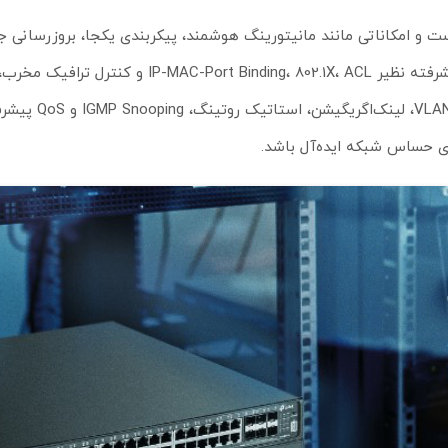
ل با بستر مدیریتی اومادا (Omada SDN) یکپارچه است و امکاناتی مانند مانیتورینگ هوشمند، پیکربندی یکجا، بروز
بدون لمس (ZTP) را فراهم می‌کند. پشتیبانی از قابلیت‌های امنیتی پیشرفته نظیر 02.1X، ACL
در سطح بالایی تضمین می‌کند. وجود ویژگی‌های لایه ۲ و
ای حساس شبکه ایده‌آل باشد.