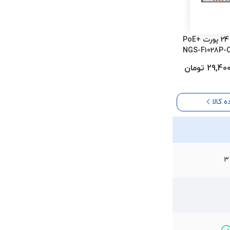
سوئیچ شبکه 24 پورت +PoE
29, تومان
 کالا
3