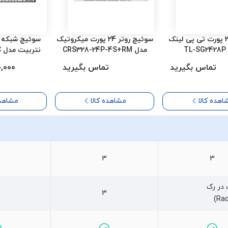
سوئیچ 24 پورت تی پی لینک
سوئیچ روتر 24 پورت میکروتیک
T
مدل CRS328-24P-4S+RM
نتربیت مدل NGS-F1028P-C
تماس بگیرید
تماس بگیرید
400,000
اهده کالا
مشاهده کالا
مشاهده
3
3
در رک
3