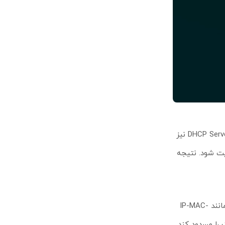
این محصول علاوه بر ویژگی‌های قدرتمند لایه ۲ مانند VLAN، لینک‌اگریگیشن و STP، از قابلیت‌های مهم لایه ۳ مثل Static Routing و DHCP Server/Relay نیز
یت شود. نتیجه
سوئیچ TL-SG3428X مجموعه‌ای کامل از قابلیت‌های امنیتی را ارائه می‌دهد تا از دسترسی‌های غیرمجاز و حملات جلوگیری شود. ویژگی‌هایی مانند IP-MAC-
رفتار مشکوک را مسدود کند.