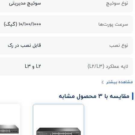
نوع سوئیچ
سوئیچ مدیریتی
سرعت پورت‌ها
10/100/1000 (گیگ)
نوع نصب
قابل نصب در رک
لایه عملکرد (L2/L3)
L2 و L3
مشاهده بیشتر
مقایسه با 3 محصول مشابه