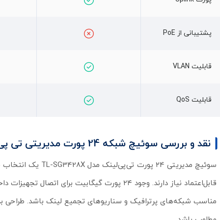
پشتیبانی از PoE
قابلیت VLAN
قابلیت QoS
نقد و بررسی سوئیچ شبکه 24 پورت مدیریتی تی پی لینک مدل TL-SG3428X
سوئیچ مدیریتی ۲4 پو
مطلوب باشد.