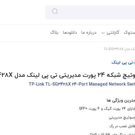
ستوک
گارانتی
درباره ما
دانلودها
بلاگ
تی پی لینک
ه 24 پورت مدیریتی تی پی لینک مدل TL-SG3428X
TP-Link TL-SG3428X 24-Port Managed Network Swi
ترین ویژگی ها
دارای 24 پورت گیگ و 4 پورت +SFP
سوئیچ مدیریتی
قابل نصب در رک