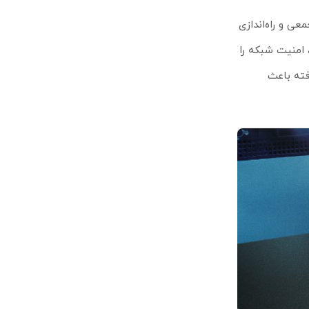
رسانی جمعی و راه‌اندازی
IP-MAC-Port Binding، 8 و کنترل ترافیک مخرب، امنیت شبکه را
 لایه ۳ مانند VLAN، لینک‌اگریگیشن، استاتیک روتینگ، IGMP Snooping و QoS پیشرفته باعث