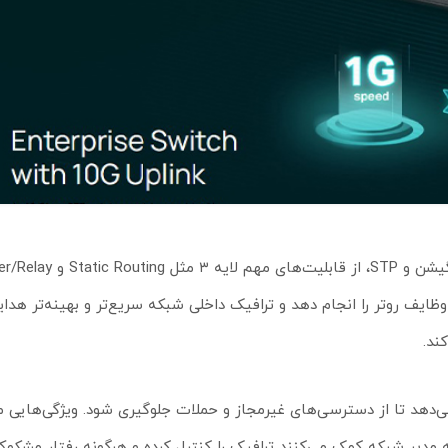
ایف روتر را انجام دهد و ترافیک داخلی شبکه سریع‌تر و بهینه‌تر هدا
ند.
Port Binding، 802.1X، ACL، Port Secu و جلوگیری از حملات DoS به مدیر شبکه کمک می‌کنند ترافیک را کنترل کرده و هرگونه 