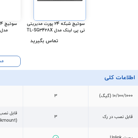
سوئیچ شبکه 24 پورت مدیریتی
تی پی لینک مدل TL-SG3428X
مدل L-SG2428P
تماس بگیرید
مش
اطلاعات کلی
10/100/1000 (گیگ)
3
قابل نصب 
قابل نصب در رک
3
(Rackmount)
پورت Uplink