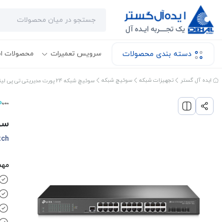
دسته بندی محصولات
سرویس تعمیرات
محصولات ا
ایده آل گستر
تجهیزات شبکه
سوئیچ شبکه
سوئیچ شبکه 24 پورت مدیریتی تی پی لینک مدل TL-SG3428X
سوئیچ شبک
tch
مهم