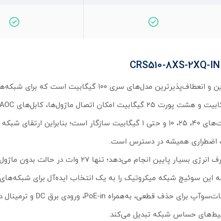
سوئیچ شبکه میکروتیک مدل CRS510-8XS-2XQ-IN، یکی از قدرتمندترین و انعطاف‌پذیرترین مدل‌های سری ۱۰۰ گی
دستگاه‌های قدیمی‌تر را فراهم می‌کند. این سوئیچ به‌طور کامل با سرعت‌های ۴۰، ۲۵، ۱۰ و حتی ۱ گیگابیت سازگار است؛ 
از نظر کارایی، چیپ قدرتمند Marvell Prestera وظایف سنگین را با مصرف انرژی بسیار پایین انجام می‌
اری لایه سه این سوئیچ شبکه میکروتیک را به یک انتخاب ایده‌آل برای شبکه‌ها
کرده است. در بخش تغذیه نیز گزینه‌های متنوعی ارائه شده: دو پاور هات‌سوآپ 