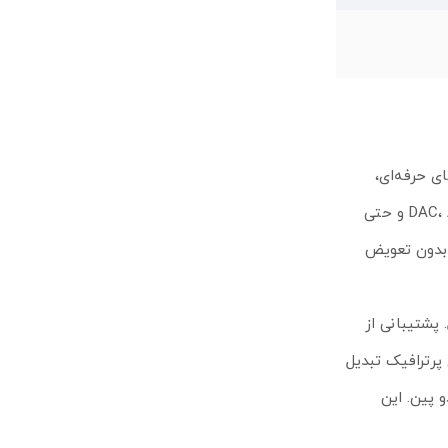
گابیت است که برای شبکه‌های حرفه‌ای،
رک‌های پرظرفیت و مراکز داده طراحی شده است. وجود دو پورت ۱۰۰ گیگابیت و هشت پورت ۲۵ گیگابیت امکان اتصال ماژول‌ها، کابل‌های DAC، AOC و حتی
بنابراین ارتقای شبکه بدون تعویض
دهد؛ تنها ۲۷ وات در حالت بدون ماژول. پشتیبانی از
ی پرترافیک تبدیل
برای حذف قطعی، به‌همراه PoE-in، ورودی برق DC و ترمینال دو پین. این