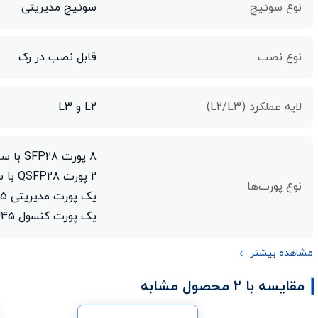
نوع سوئیچ
سوئیچ مدیریتی
نوع نصب
قابل نصب در رک
لایه عملکرد (L2/L3)
L2 و L3
8 پورت SFP28 با سرعت 25G
2 پورت QSFP28 با سرعت 100G
نوع پورت‌ها
یک پورت مدیریتی RJ45 با سرعت 10/100 مگابیت بر ثانیه
یک پورت کنسول RJ45
مشاهده بیشتر
مقایسه با 2 محصول مشابه