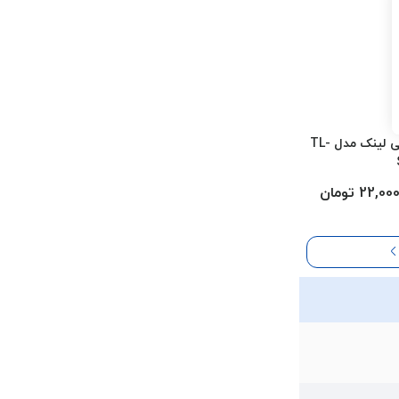
سوئیچ شبکه 8 پورت تی پی لینک مدل TL-
22, تومان