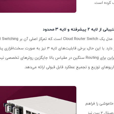
ب کرده است.
 از لایه 2 پیشرفته و لایه 3 محدود
قرار دارد. با این حال، برخی قابلیت‌های لایه 3 نیز به صو
بنابراین برای Routing سنگین در مقیاس بالا جایگزین روترهای تخصصی 
ریوهای توزیع و تجمیع عملکرد قابل قبولی ارائه می‌دهد.
ن تعویض بدون خاموشی را فراهم
می‌کند. علاوه بر ورودی AC، امکان تغذیه از طریق PoE-in، DC Jack و ترمینال 2 پین نیز