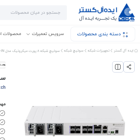
دسته بندی محصولات
سرویس تعمیرات
محصولات ا
ایده آل گستر
تجهیزات شبکه
سوئیچ شبکه
سوئیچ شبکه 8 پورت میکروتیک مدل CRS510-8XS-2XQ-IN
سوئیچ شب
tch
مهم