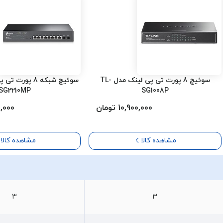
سوئیچ 8 پورت تی پی لینک مدل TL-
SG2210MP
SG1008P
10,900,000 تومان
000,000
مشاهده کالا
مشاهده کالا
3
3