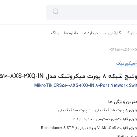
ستوک
گارانتی
درباره ما
دانلودها
بلاگ
میکروتیک
که 8 پورت میکروتیک مدل CRS510-8XS-2XQ-IN
MikroTik CRS510-8XS-2XQ-IN 8-Port Network Swi
ترین ویژگی ها
دارای 8 پورت‌ 25 گیگابیتی و 2 پورت ۱۰۰ گیگابیتی
دارای قابلیت‌های دسترسی محدود لایه 3
دارای قابلیت VLAN ،QoS و پشتیبانی از Redundancy & STP