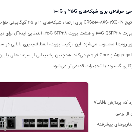
ی حرفه‌ای برای شبکه‌های 25G و 100G
سوئیچ CRS510-8XS-2XQ-IN برای ارتقاء شبکه
دو پورت 100G QSFP28 و هشت پورت 25G SFP28، انتخابی ای
ر روم‌ها محسوب می‌شود. این ترکیب پورت، انعطاف‌پذیری بالایی در سن
Aggregation و Core فراهم می‌کند. همچنین پشتیبانی از سرعت‌های پای
گاری گسترده با تجهیزات قدیمی‌تر می‌شود.
در قلب این دستگاه، چیپ سوئیچ Marvell Prestera 98DX4310 قرار دارد که پردازش VLAN،
یبانی از برخی
ایش کارایی در سناریوهای پیشرفته