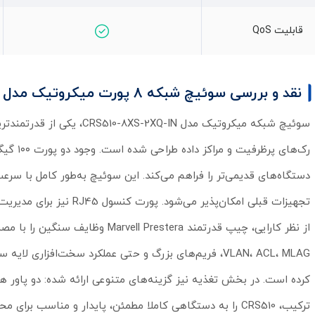
قابلیت QoS
نقد و بررسی سوئیچ شبکه 8 پورت میکروتیک مدل CRS510-8XS-2XQ-IN
تجهیزات قبلی امکان‌پذیر می‌شود. پورت کنسول RJ45 نیز برای مدیریت اضطراری همیشه در دسترس است.
VLAN، ACL، MLAG، فریم‌های بزرگ و حتی عملکرد سخت‌افز
ترکیب، CRS510 را به دستگاهی کاملا مطمئن، پایدار و مناسب برای محیط‌های حساس شبکه تبدیل می‌کند.