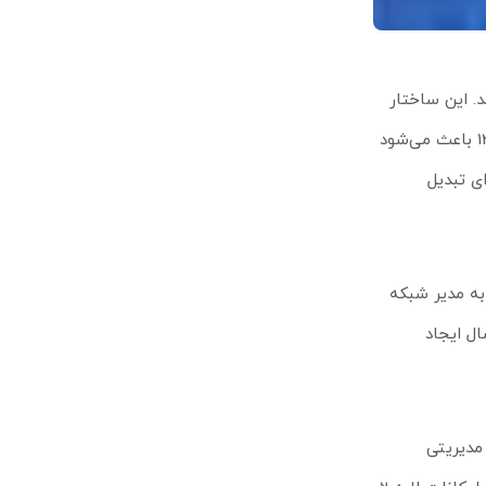
فراهم می‌کند. این ساختار
برای محیط‌هایی که با فایل‌های حجیم و ترافیک سنگین سر و کار دارند ایده‌آل است. توان سوئیچینگ 240Gbps و throughput واقعی 120Gbps باعث می‌شود
ی تبدیل
تفاده شود. این انعطاف‌پذیری به مدیر شبکه
ی روی سناریوهای اتصال ایجاد
 سناریوی خود را انتخاب کند. RouterOS قابلیت‌های مدیریتی