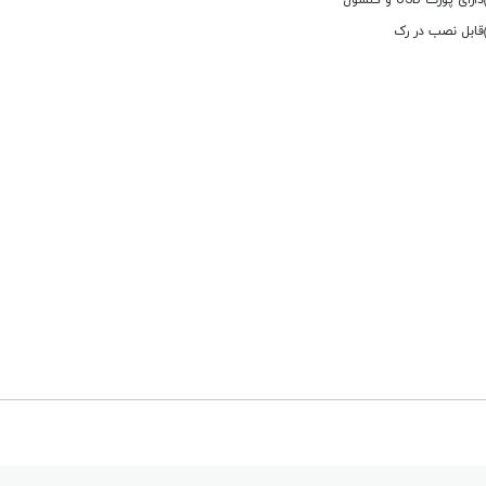
دارای پورت USB و کنسول
قابل نصب در رک