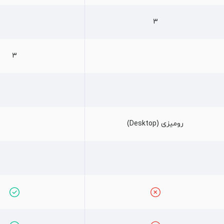
3
3
رومیزی (Desktop)