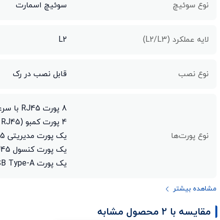
نوع سوئیچ
سوئیچ اسمارت
لایه عملکرد (L2/L3)
L2
نوع نصب
قابل نصب در رک
8 پورت RJ45 با سرعت 10G
4 پورت کمبو (RJ45 با سرعت 10G یا +SFP با سرعت 10G)
نوع پورت‌ها
یک پورت مدیریتی RJ45 با سرعت 100 مگابیت بر ثانیه
یک پورت کنسول RJ45
یک پورت USB Type-A
مشاهده بیشتر
مقایسه با 2 محصول مشابه