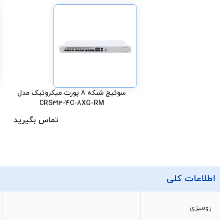
سوئیچ شبکه 8 پورت میکروتیک مدل
CRS312-4C-8XG-RM
تماس بگیرید
اطلاعات کلی
رومیزی