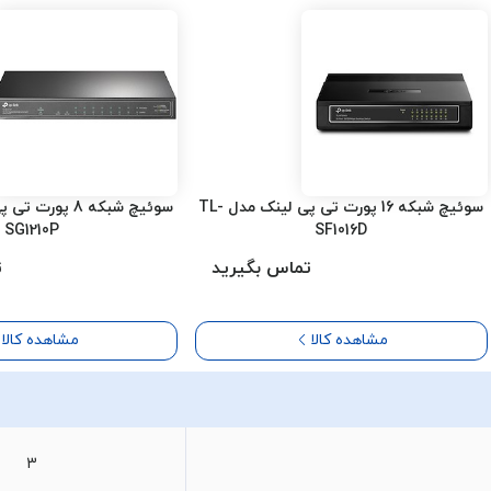
سوئیچ شبکه 16 پورت تی پی لینک مدل TL-
SG1210P
SF1016D
تماس بگیرید
ت
مشاهده کالا
مشاهده کالا
3