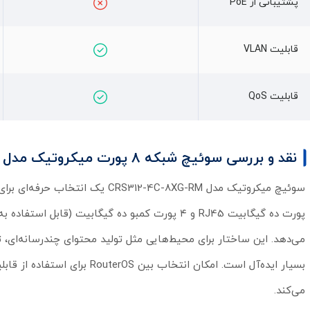
پشتیبانی از PoE
قابلیت VLAN
قابلیت QoS
نقد و بررسی سوئیچ شبکه 8 پورت میکروتیک مدل CRS312-4C-8XG-RM
می‌کند.