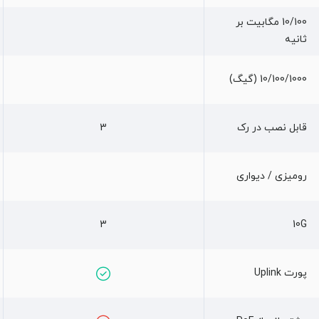
10/100 مگابیت بر
ثانیه
10/100/1000 (گیگ)
قابل نصب در رک
3
رومیزی / دیواری
3
10G
پورت Uplink