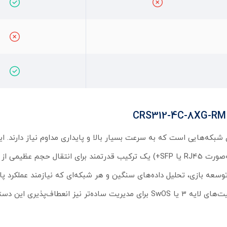
پورت ده گیگابیت RJ45 و ۴ پورت کمبو ده گیگابیت (قابل استفاده به‌صورت RJ45 یا SFP+) یک ترکیب قدرتمند برای انتقال حج
بسیار ایده‌آل است. امکان انتخاب بین RouterOS برای استفاده از قابلیت‌های لایه ۳ یا SwOS برای مدیریت ساده‌تر نیز ان