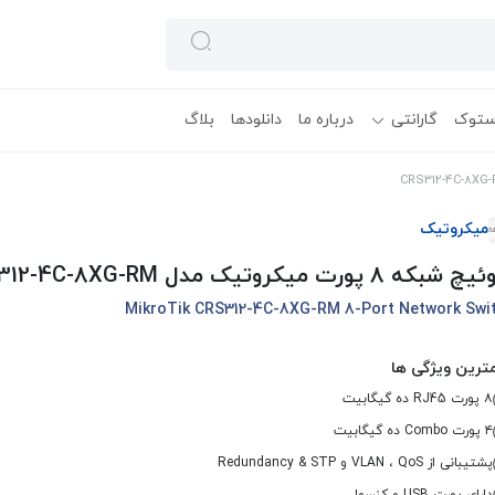
ستوک
گارانتی
درباره ما
دانلودها
بلاگ
میکروتیک
که 8 پورت میکروتیک مدل CRS312-4C-8XG-RM
MikroTik CRS312-4C-8XG-RM 8-Port Network Swi
ترین ویژگی ها
۸ پورت RJ45 ده گیگابیت
۴ پورت Combo ده گیگابیت
پشتیبانی از VLAN ، QoS و Redundancy & STP