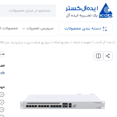
دسته بندی محصولات
سرویس تعمیرات
محصولات ا
ایده آل گستر
تجهیزات شبکه
سوئیچ شبکه
سوئیچ شبکه 8 پورت میکروتیک مدل CRS312-4C-8XG-RM
سوئیچ شب
tch
مهم