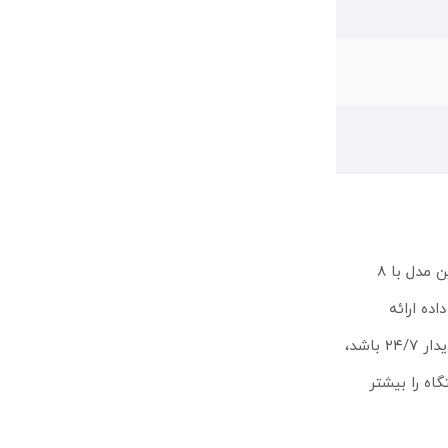
سوئیچ میکروتیک مدل CRS312-4C-8XG-RM یک انتخاب حرفه‌ای برای شبکه‌هایی است که به سرعت بسیار بالا و پایداری مداوم نیاز دارند. این مدل با ۸
م عظیمی از داده ارائه
می‌دهد. این ساختار برای محیط‌هایی مثل تولید محتوای چندرسانه‌ای، توسعه بازی، تحلیل داده‌های سنگین و هر شبکه‌ای که نیازمند عملکرد پایدار ۲۴/۷ باشد،
عطاف‌پذیری این دستگاه را بیشتر