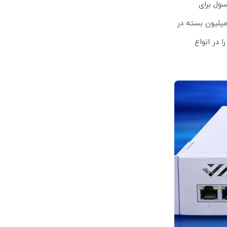
 یک پورت USB تمام‌سایز و پورت کنسول برای
سان بهره برده است. توان عملیاتی چشمگیر این سوئیچ میکروتیک با ظرفیت سوئیچینگ ۲۴۰ گیگابیت بر ثانیه و توان پردازش ۱۷۸ میلیون بسته در
 گلوگاه داشته باشید. بدنه رک‌مونت ۱U نیز نصب آن را در انواع