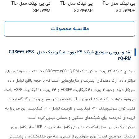
پی لینک مدل TL-
پی لینک مدل TL-
تی پی لینک مدل TL-
SF1024M
SG2428P
SG1024DE
مقایسه محصولات
نقد و بررسی سوئیچ شبکه 24 پورت میکروتیک مدل CRS326-24S-
2Q-RM
سوئیچ شبکه ۲4 پورت میکروتیک CRS326-24S-2Q-RM یک انتخاب حرفه‌ای برای
مراکز داده، ارائه‌دهندگان اینترنت و سازمان‌هایی است که با حجم بالای تبادل داده
سروکار دارند. وجود ۲ پورت ۴۰ گیگابیت QSFP+ و ۲۴ پورت ۱۰ گیگابیت SFP+ باعث
می‌شود بتوانید یک شبکه فیبرنوری فوق‌العاده پایدار، سریع و بدون گلوگاه ایجاد
کنید. توان سوئیچینگ ۶۴۰ گیگابیت و ظرفیت تبادل ۳۲۰ گیگابیت، این مدل را به
گزینه‌ای قدرتمند برای شبکه‌های سنگین و حساس تبدیل کرده است.
میکروتیک در این مدل امکانات مدیریتی کامل مانند پورت USB سایز کامل برای
کانفیگ، دو منبع تغذیه برای جلوگیری از قطعی، سه فن خنک‌کننده، و پشتیبانی