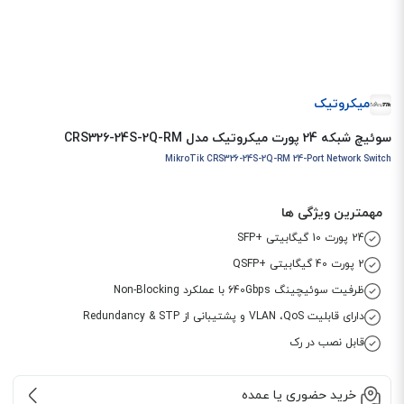
میکروتیک
سوئیچ شبکه 24 پورت میکروتیک مدل CRS326-24S-2Q-RM
MikroTik CRS326-24S-2Q-RM 24-Port Network Switch
مهمترین ویژگی ها
24 پورت 10 گیگابیتی +SFP
2 پورت 40 گیگابیتی +QSFP
ظرفیت سوئیچینگ 640Gbps با عملکرد Non-Blocking
دارای قابلیت VLAN ،QoS و پشتیبانی از Redundancy & STP
قابل نصب در رک
خرید حضوری یا عمده