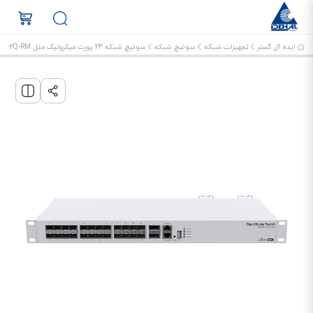
ایده آل گستر
تجهیزات شبکه
سوئیچ شبکه
سوئیچ شبکه 24 پورت میکروتیک مدل CRS326-24S-2Q-RM