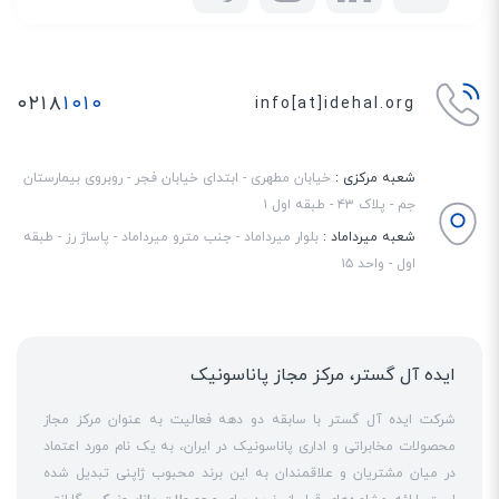
خدمات اینترنت طراحی شده است. ترکیب سرعت بالا، ظرفیت سوئیچینگ قدرتمند
و پایداری سخت‌افزاری آن را به یک سوئیچ Core قابل اعتماد تبدیل می‌کند. این
مدل بیشتر مناسب سناریوهای حرفه‌ای است تا شبکه‌های کوچک یا اداری ساده.
۰۲۱۸
۱۰۱۰
info[at]idehal.org
شعبه مرکزی :
خیابان مطهری - ابتدای خیابان فجر - روبروی بیمارستان
جم - پلاک ۴۳ - طبقه اول ۱
شعبه میرداماد :
بلوار میرداماد - جنب مترو میرداماد - پاساژ رز - طبقه
اول - واحد ۱۵
ایده آل گستر، مرکز مجاز پاناسونیک
شرکت ایده آل گستر با سابقه دو دهه فعالیت به عنوان مرکز مجاز
محصولات مخابراتی و اداری پاناسونیک در ایران، به یک نام مورد اعتماد
در میان مشتریان و علاقمندان به این برند محبوب ژاپنی تبدیل شده