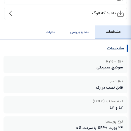
دانلود کاتالوگ
مشخصات
نقد و بررسی
نظرات
مشخصات
نوع سوئیچ
سوئیچ مدیریتی
نوع نصب
قابل نصب در رک
لایه عملکرد (L2/L3)
L2 و L3
نوع پورت‌ها
24 پورت +SFP با سرعت 10G