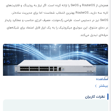
همزمان از RouterOS و SwOS را ارائه کرده است. اگر نیاز به روتینگ و قابلیت‌های
لایه سه دارید، RouterOS بهترین انتخاب شماست؛ اما برای مدیریت ساده‌تر،
SwOS نیز در دسترس است. طراحی رک‌مونت، مصرف انرژی مناسب و عملکرد پایدار
در دمای متنوع، این سوئیچ میکروتیک را به یک ابزار قابل اعتماد برای شبکه‌های
حرفه‌ای تبدیل می‌کند.
عملکرد فوق‌سریع برای شبکه‌های حرفه‌ای
نظرات کاربران
سوئیچ CRS326-24S+2Q+RM با بهره‌مندی از 24 پورت +SFP ده گیگابیتی و 2
پورت +QSFP چهل گیگابیتی، گزینه‌ای ایده‌آل برای شبکه‌های Core و دیتاسنتر