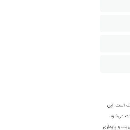
اطق با پوشش ضعیف است. این
سرعت دانلود تا 300 مگابیت و آپلود تا 50 مگابیت را فراهم می‌کند. وجود آنتن قوی و طراحی outdoor باعث می‌شود
رتر دریافت شود. پردازنده 650 مگاهرتزی، حافظه 64 مگابایت و RouterOS نسخه 7 نیز مدیریت و پایداری