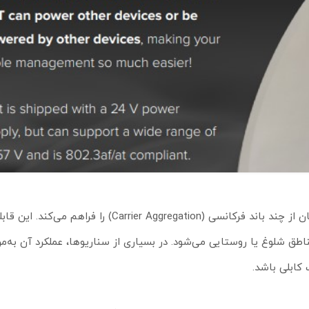
SXT LTE6 kit به مودم LTE Cat6 مجهز شده که امکان استفاده هم‌زمان از چند باند فرکانسی (ier Aggregation
ناطق شلوغ یا روستایی می‌شود. در بسیاری از سناریوها، عملکرد آن به‌مر