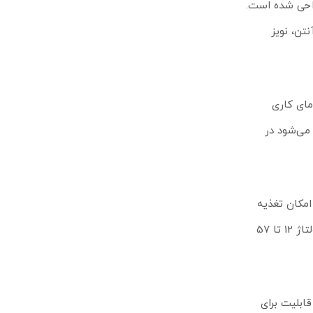
د که به‌طور خاص برای دریافت سیگنال LTE در فواصل دور طراحی شده است.
 آنتن، نویز
وغبار، باران و شرایط محیطی سخت مقاوم است. استاندارد IP54 و بازه دمای کاری
می‌شود در
گرفته شده است. این ویژگی امکان تغذیه
دستگاه‌های دیگر مانند اکسس پوینت یا دوربین را مستقیماً از طریق SXT فراهم می‌کند و مدیریت کابل‌کشی را ساده‌تر می‌سازد. پشتیبانی از ولتاژ 12 تا 57
رد. این قابلیت برای