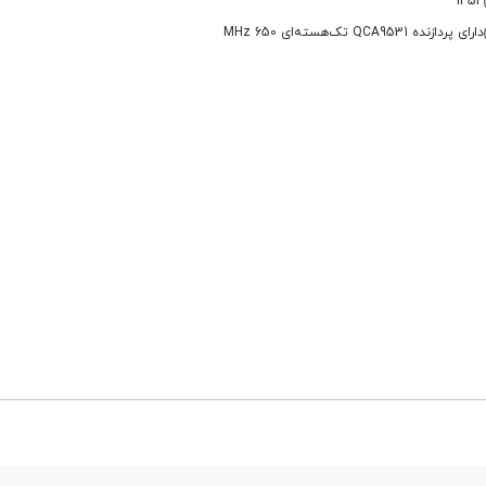
IP54
دارای پردازنده QCA9531 تک‌هسته‌ای 650 MHz