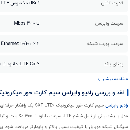
قدرت آنتن
9 dBi مخصوص LTE
سرعت وایرلس
تا 300 Mbps
سرعت پورت شبکه
2 × 10/100 Mbps Ethernet
پهنای باند
LTE Cat6: دانلود تا 300 Mbps و آپلود تا 50 Mbps
مشاهده بیشتر
نقد و بررسی رادیو وایرلس سیم کارت خور میکروتیک مدل 1-EA-SXT LTE6 Kit
رادیو وایرلس