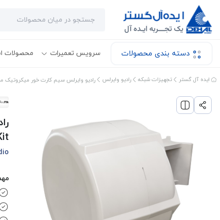
دسته بندی محصولات
سرویس تعمیرات
محصولات ا
ایده آل گستر
تجهیزات شبکه
رادیو وایرلس
رادیو وایرلس سیم کارت خور میکروتیک مدل -FG621-EA-SXT LTE6 kit
it
dio
مهم