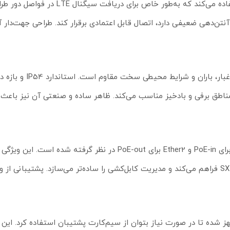
این رادیو وایرلس از آنتن داخلی پنلی و جهت‌دار با بهره حدود 9dBi استفاده می‌کن
ر مکان‌هایی که موبایل آنتن‌دهی ضعیفی دارد، اتصال قابل اعتمادی برقرار کند. طراحی جهت‌دار
بدنه SXT LTE6 kit برای نصب در فضای باز ساخته شده و در برابر گرد
مناطق برفی و بادخیز مناسب می‌کند. ظاهر ساده و صنعتی آن نیز باعث 
وجود دو پورت Ethernet یکی از مزیت‌های مهم این مدل است؛ Ether1 برای PoE-in و Ether2 برای PoE-out در نظر 
وایرلس میکروتیک مدل SXT LTE6 kit به دو شیار Micro-SIM مجهز شده تا در صورت نیاز بتوان از سیم‌کارت پشتیبان استفاده ک