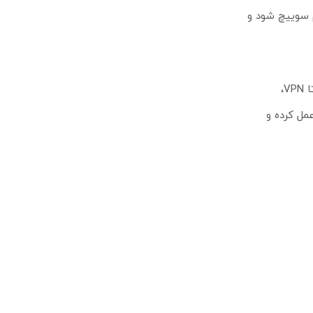
وم سوییچ شود و
سیستم‌عامل RouterOS v7 امکانات کاملا حرفه‌ای میکروتیک را در اختیار مدیر شبکه قرار می‌دهد. از تنظیمات پیشرفته LTE و فایروال گرفته تا VPN،
SXT LTE6 فراتر از یک مودم ساده عمل کرده و