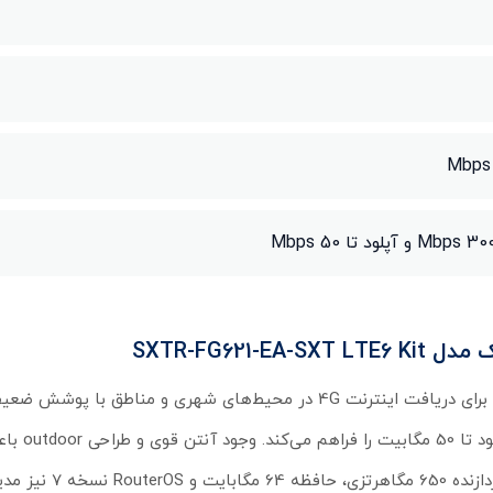
SXTR-FG62
سیم کارت خور میکروتیک SXT LTE6 یک راهکار حرفه‌ای برای دریافت اینترنت 4G در محیط‌های شهری و من
مدل با پشتیبانی از نسل ششم LTE، 
سیگنال شبکه موبایل با کیفیت بسیار بالاتر و پایدا