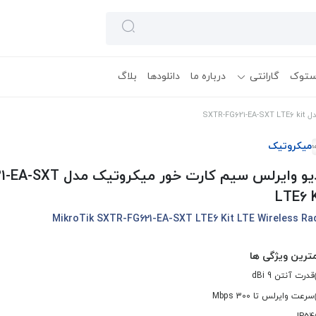
ستوک
گارانتی
درباره ما
دانلودها
بلاگ
SXTR
میکروتیک
رادیو وایرلس سیم کارت خور 
LTE6 K
MikroTik SXTR-FG621-EA-SXT LTE6 Kit LTE Wireless Ra
ترین ویژگی ها
قدرت آنتن 9 dBi
سرعت وایرلس تا 300 Mbps