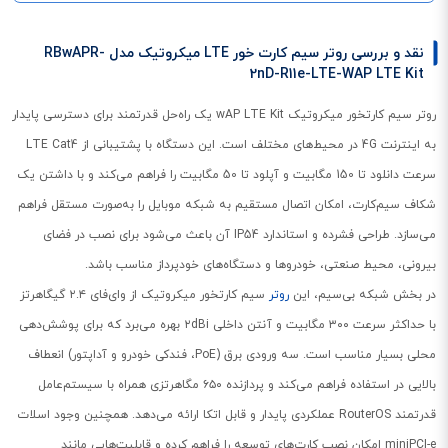
نقد و بررسی روتر سیم کارت خور LTE میکروتیک مدل RBwAPR-
2nD-R11e-LTE-WAP LTE Kit
روتر سیم کارتخور میکروتیک wAP LTE Kit یک راه‌حل قدرتمند برای دسترسی پایدار
به اینترنت 4G در محیط‌های مختلف است. این دستگاه با پشتیبانی از LTE Cat4
سرعت دانلود تا 150 مگابیت و آپلود تا 50 مگابیت را فراهم می‌کند و با داشتن یک
شکاف سیم‌کارت، امکان اتصال مستقیم به شبکه موبایل را به‌صورت مستقل فراهم
می‌سازد. طراحی فشرده و استاندارد IP54 آن باعث می‌شود برای نصب در فضای
بیرونی، محیط صنعتی، خودروها و دستگاه‌های خودپرداز مناسب باشد.
در بخش شبکه بی‌سیم، این
روتر
سیم کارتخور میکروتیک از وای‌فای ۲.۴ گیگاهرتز
با حداکثر سرعت ۳۰۰ مگابیت و آنتن داخلی ۲dBi بهره می‌برد که برای پوشش‌دهی
محلی بسیار مناسب است. سه ورودی برق (PoE، فندکی خودرو و آداپتور) انعطاف
بالایی در استفاده فراهم می‌کند و پردازنده ۶۵۰ مگاهرتزی همراه با سیستم‌عامل
قدرتمند RouterOS عملکردی پایدار و قابل اتکا ارائه می‌دهد. همچنین وجود اسلات
miniPCI-e امکان نصب کارت‌های توسعه را فراهم کرده و قابلیت‌هایی مانند