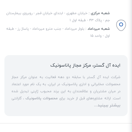
کرد. مقاومت بالا در برابر شرایط محیطی نیز عملکرد مطمئن در حرکت و لرزش را
تضمین می‌کند.
شعبه مرکزی :
خیابان مطهری - ابتدای خیابان فجر - روبروی بیمارستان
جم - پلاک ۴۳ - طبقه اول ۱
شعبه میرداماد :
بلوار میرداماد - جنب مترو میرداماد - پاساژ رز - طبقه
اول - واحد ۱۵
ایده آل گستر، مرکز مجاز پاناسونیک
شرکت ایده آل گستر با سابقه دو دهه فعالیت به عنوان مرکز مجاز
محصولات مخابراتی و اداری پاناسونیک در ایران، به یک نام مورد اعتماد
در میان مشتریان و علاقمندان به این برند محبوب ژاپنی تبدیل شده
است. ارائه مشاوره‌های قبل از خرید برای
محصولات پاناسونیک
، گارانتی
بیشتر ببینید...
18 ماهه معتبر و شرکتی برای کلیه محصولات عرضه شده و تعهد کامل
به تمامی خدمات
نمایندگی پاناسونیک
در قبال مشتریان عزیز، کلید
واژه‌های سربلندی ایده آل گستر در میان همراهان خود محسوب
می‌شوند. یکی از حوزه‌های اصلی فعالیت ایده آل گستر، نصب و راه‌اندازه