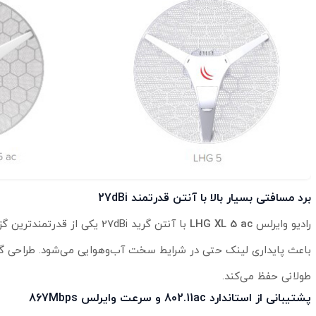
برد مسافتی بسیار بالا با آنتن قدرتمند 27dBi
رادیو وایرلس
LHG XL 5 ac
با آنتن گرید 27dBi یکی از 
باعث پایداری لینک حتی در شرایط سخت آب‌وهوایی می‌شود. طراحی گری
طولانی حفظ می‌کند.
پشتیبانی از استاندارد 802.11ac و سرعت وایرلس 867Mbps