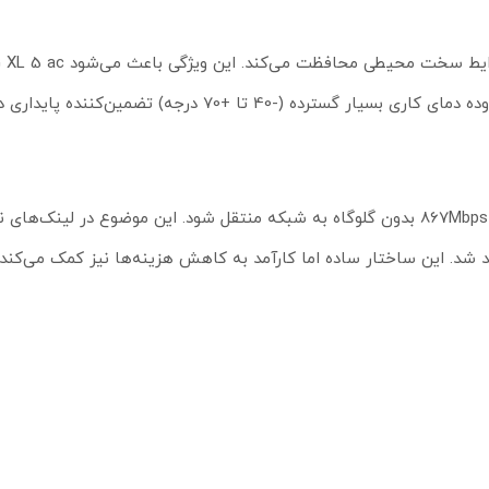
در دکل‌ها، پشت‌بام‌ها و نقاط مرتفع کاملاً مناسب باشد. همچنین محدوده دمای کاری بسیار گسترده (-40 تا 
باعث می‌شود سرعت وایرلس 867Mbps بدون گلوگاه به شبکه منتقل شود. این موضوع در لینک‌ه