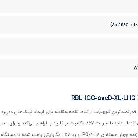
Wi
 میکروتیک مدل RBLHGG-5acD-XL-LHG XL 5 ac، یکی از قدرتمندترین تجهیزات ارتباط نقطه‌به‌نقطه برای ایجاد لینک‌ها
دستگاه با بهره‌گیری از آنتن ۲۷dBi و استاندارد بی‌سیم 5GHz/ac، توان انتقال داده تا سرعت ۸۶۷ مگابیت بر ثانیه را 
به پهنای باند بالا و اتصالات مطمئن دارند ایده‌آل است. استفاده از پردازنده چهار هسته‌ای IPQ-4018 و رم ۲۵۶ مگابایتی