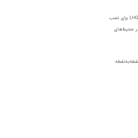
دستگاه را در برابر گردوغبار، رطوبت و شرایط سخت محیطی محافظت می‌کند. این ویژگی باعث می‌شود LHG XL 5 ac برای نصب
+70 درجه) تضمین‌کننده پایداری در محیط‌های
ای نقطه‌به‌نقطه