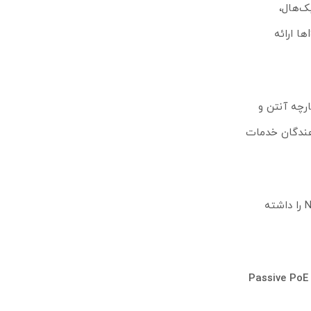
های بک‌هال،
ارتباطات بین شعب و انتقال داده‌های حجم‌بالا بسیار کاربردی است. ترکیب این سرعت با آنتن قوی، خروجی فوق‌العاده‌ای برای سازمان‌ها و ISPها ارائه
پارچه آنتن و
دهندگان خدمات
وجود پردازنده ARM چهار هسته‌ای باعث شده دستگاه توان پردازشی کافی برای مدیریت لینک‌های شلوغ و پردازش پروتکل‌های TDMA مانند Nv2 را داشته
Passive PoE