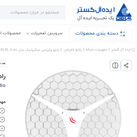
دسته بندی محصولات
سرویس تعمیرات
محصولات ا
ایده آل گستر
تجهیزات شبکه
رادیو وایرلس
رادیو وایرلس میکروتیک مدل RBLHGG-5acD-XL-LHG XL 5 ac
رادی
dio
مهم