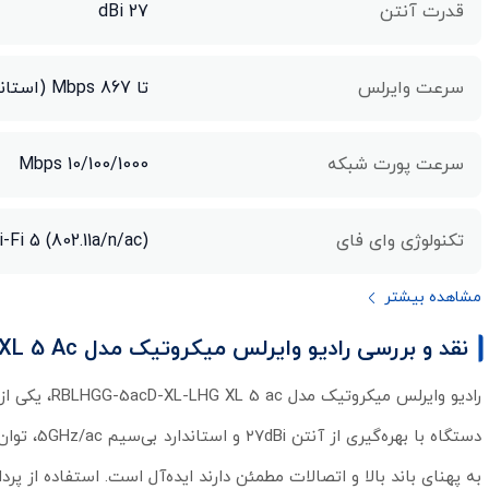
قدرت آنتن
27 dBi
سرعت وایرلس
تا 867 Mbps (استاندارد 802.11ac)
سرعت پورت شبکه
10/100/1000 Mbps
تکنولوژی وای فای
-Fi 5 (802.11a/n/ac)
مشاهده بیشتر
نقد و بررسی رادیو وایرلس میکروتیک مدل RBLHGG-5acD-XL-LHG XL 5 Ac
رادیو وایرلس