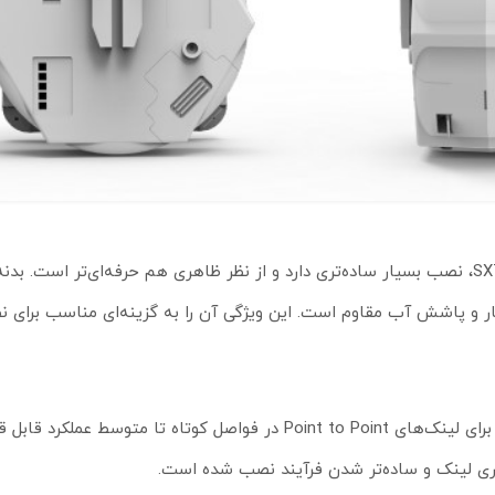
SXTsq Lite2 با طراحی تخت و جمع‌وجور (sq) نسبت به سری قدیمی SXT، نصب بسیار ساده‌تری دارد و از نظر ظاهری هم حرفه‌ای‌ت
حی شده و با استاندارد IP54 در برابر گرد و غبار و پاشش آب مقاوم است. این ویژگی آن را به گزینه‌ای مناس
این رادیو وایرلس به آنتن داخلی جهت‌دار با قدرت 10dBi مجهز شده که برای لینک‌های Point to Point در فواصل کوتاه تا مت
ی لینک و ساده‌تر شدن فرآیند نصب شده است.