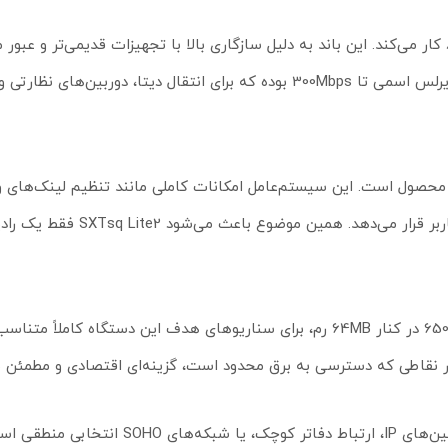
SXTsq Lite2 در باند 2.4GHz و بر پایه استاندارد 802.11b/g/n (Wi-Fi 4) کار می‌کند. این باند به دلیل سازگاری بالا با تجهیزات قدی
همچنان در بسیاری از پروژه‌های شهری و صنعتی کاربرد دارد. سرعت وایرلس اسمی تا 300Mbps بوده که برای انتقال دیتا، دور
NAT، Firewall، Queue، VLAN و مانیتورینگ دقیق لینک را در اختیار ک
پردازنده تک‌هسته‌ای Qualcomm Atheros QCA9533 با فرکانس 650MHz در کنار 64MB رم، برای سناریوهای هدف این دس
SXTsq Lite2 برای پروژه‌هایی مانند لینک بین دو ساختمان، اتصال دوربین‌های IP، ارت