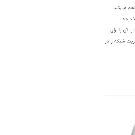
با گواهی‌نامه‌های معتبر مانند CE، FCC و ROHS و استاندارد محافظت IP۵۴ در برابر گرد و غبار و آب، در دمای منفی ۴۰ تا ۷۰ درجه
ار ساعت کار می‌کند. مصرف برق پایین تنها ۵ وات و ابعاد کوچک ۱۲۹ در ۱۲۹ در ۳۴ میلی‌متر، آن را برای
ای پیشرفته مسیریابی و مدیریت شبکه را در