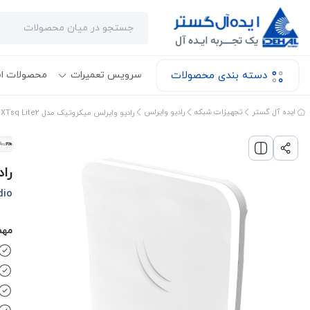
دسته بندی محصولات
سرویس تعمیرات
محصولات ا
ایده آل گستر
تجهیزات شبکه
رادیو وایرلس
رادیو وایرلس میکروتیک مدل SXTsq Lite2
راد
dio
مهم