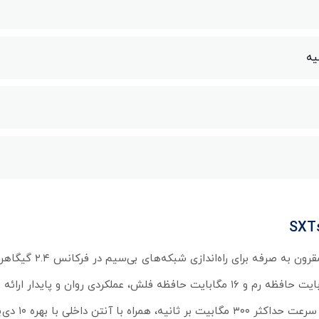
رادیو وایرلس میکروتیک مدل SXTsq Lite2، یک دستگاه جمع 
محصول با پردازنده قدرتمند ۶۵۰ مگاهرتز، یک هسته پردازشی، ۶۴ مگابایت حافظه رم و ۱۶ مگابایت حافظه فلش، عملکردی روان و پای
پشتیبانی از استانداردهای وای‌فای ۴ (