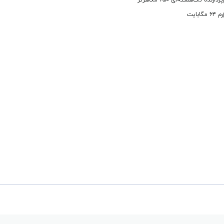
پردازنده تک‌هسته‌ای ۶۵۰ مگاهرتز
رم ۶۴ مگابایت