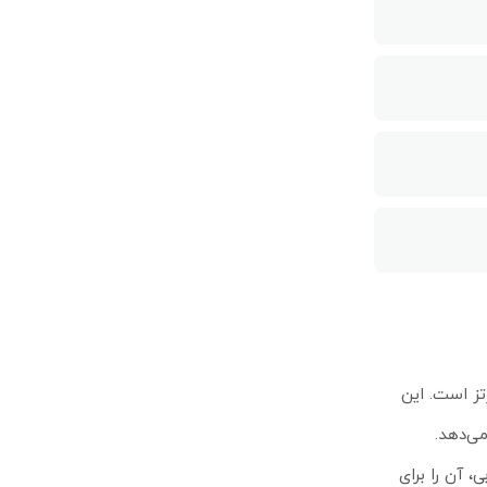
و جور و مقرون به صرفه برای راه‌اندازی شبکه‌های بی‌سیم در فرکانس ۲.۴ گیگاهرتز است. این
دار ارائه می‌دهد.
۸۰۲.۱۱ ب/جی/ان) با دو زنجیره و سرعت حداکثر ۳۰۰ مگابیت بر ثانیه، همراه با آنتن داخلی با بهره ۱۰ دی‌بی، آن را برای