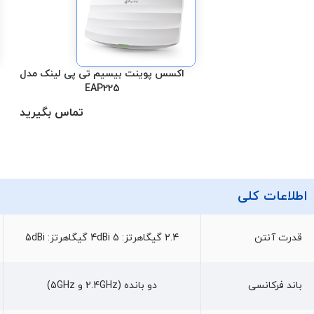
اکسس پوینت بیسیم تی پی لینک مدل
EAP225
تماس بگیرید
اطلاعات کلی
قدرت آنتن
2.4 گیگاهرتز: ‌4dBi 5 گیگاهرتز: ‌5dBi
باند فرکانسی
دو بانده (2.4GHz و 5GHz)