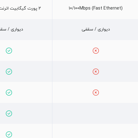
10/100Mbps (Fast Ethernet)
2 پورت گیگابیت اترنت 10/100/1000
دیواری / سقفی
دیواری / سق