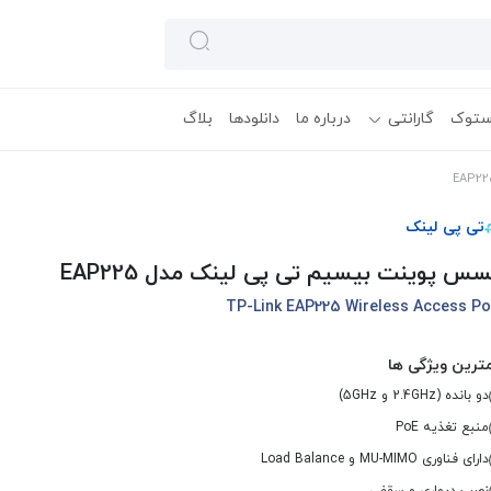
ستوک
گارانتی
درباره ما
دانلودها
بلاگ
تی پی لینک
س پوینت بیسیم تی پی لینک مدل EAP225
TP-Link EAP225 Wireless Access Po
ترین ویژگی ها
دو بانده (2.4GHz و 5GHz)
منبع تغذیه PoE
دارای فناوری MU-MIMO و Load Balance