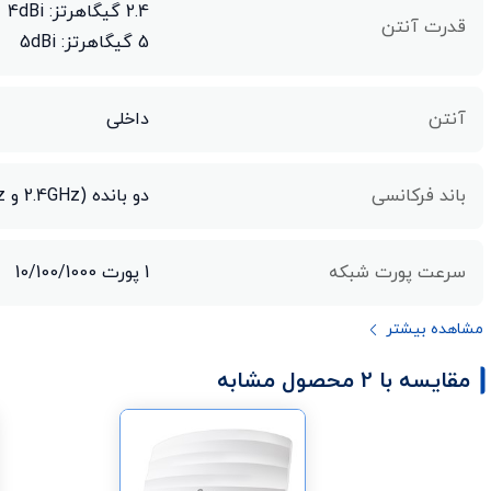
2.4 گیگاهرتز: ‌4dBi
قدرت آنتن
5 گیگاهرتز: ‌5dBi
آنتن
داخلی
باند فرکانسی
دو بانده (2.4GHz و 5GHz)
سرعت پورت شبکه
1 پورت 10/100/1000
مشاهده بیشتر
مقایسه با 2 محصول مشابه