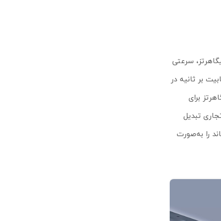
TP-Link EAP22 با پشتیبانی هم‌زمان از دو باند 2.4 و 5 گیگاهرتز، سرعتی
تماد برای شبکه‌های پرترافیک فراهم می‌کند. سرعت 450 مگابیت بر ثانیه در
 پوشش وسیع و 867 مگابیت بر ثانیه در باند 5 گیگاهرتز برای
تجاری تبدیل
د را به‌صورت