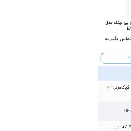
پی لینک مدل
E
ماس بگیرید
۲٫۴ گیگاهرتز: ۲× ۳ dBi ۵ گیگاهرتز: ۲×
ابیتی (Uplink) 3× گیگابیتی