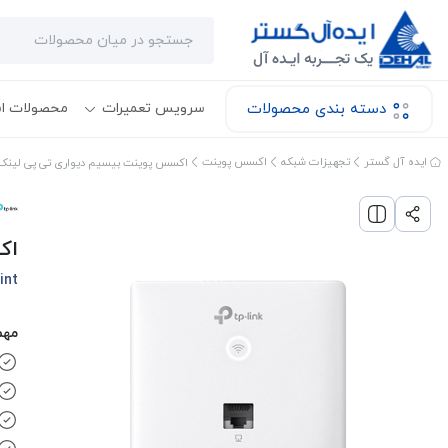
دسته بندی محصولات
سرویس تعمیرات
محصولات ا
ایده آل گستر
تجهیزات شبکه
اکسس پوینت
اکسس پوینت بیسیم دیواری تی پی لینک مدل -Wall
اکس
int
مهم