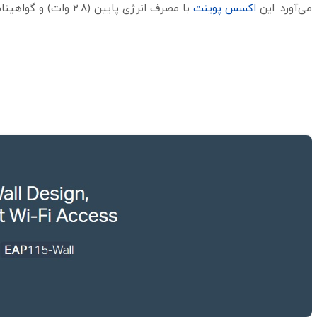
می‌آورد. این
اکسس پوینت
با مصرف انرژی پایین (2.8 وات) و گواهینامه‌های CE و RoHS، انتخابی مقرون‌به‌صرفه و دوستدار محیط‌زیست است.