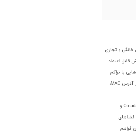
محیط‌های خانگی و تجاری
اده تا 300 مگابیت بر ثانیه در فرکانس 2.4 گیگاهرتز، پوشش قابل اعتماد
SSID، این اکسس پوینت برای محیط‌هایی با تراکم
کاربری بالا مناسب است. ویژگی‌هایی مانند PoE (IEEE 802.3af)، کنترل قدرت انتقال، و امنیت پیشرفته شامل WPA/WPA2-Enterprise و فیلتر آدرس MAC،
علاوه بر این، اکسس پوینت دیواری تی پی لینک مدل EAP115-Wall با پشتیبانی از مدیریت متمرکز از طریق کنترلرهای سخت‌افزاری و نرم‌افزاری Omada و
تگاه را برای نصب در فضاهای
را برای کاربران فراهم