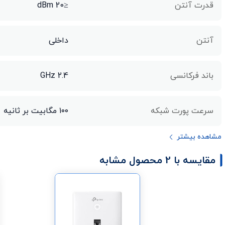
قدرت آنتن
≤20 dBm
آنتن
داخلی
باند فرکانسی
2.4 GHz
سرعت پورت شبکه
۱۰۰ مگابیت بر ثانیه
مشاهده بیشتر
مقایسه با 2 محصول مشابه