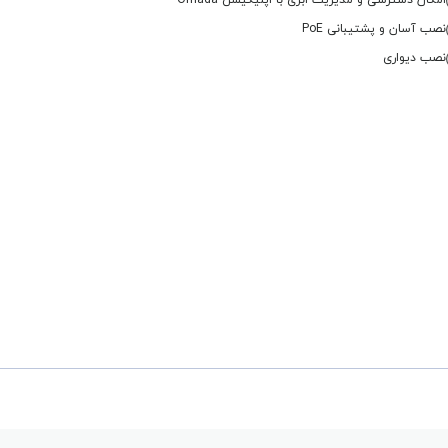
امکان دسترسی و مدیریت ابری با اپلیکیشن Omada
نصب آسان و پشتیبانی PoE
نصب دیواری