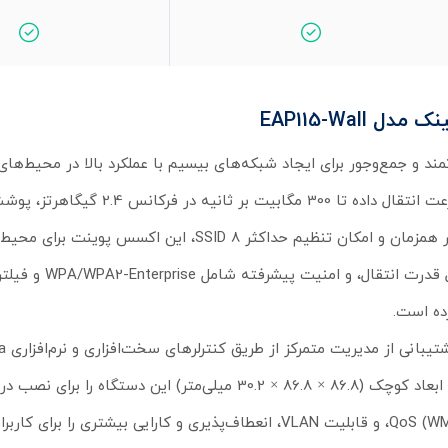
EAP115-Wa
ری تی پی لینک EAP115-Wall یک راه‌حل قدرتمند و جمع‌وجور برای ایجاد شبکه‌های بیسیم با عملکرد بالا در 
است. این دستگاه با پشتیبانی از استانداردهای IEEE 802.11n/g/b و سرعت انتقال د
تا 25 متر مربع را ارائه می‌دهد. با قابلیت پشتیبانی از بیش از 100 کاربر همزمان و امکان تنظیم حداکثر 8 
رده است.
دسترسی ابری، مدیریت شبکه را ساده‌تر می‌کند. طراحی دیواری شیک و ابعاد کوچک (86.8 × 86.8 × 30.2 میلی‌متر) این دس
محدود مناسب می‌سازد. ویژگی‌های اضافی مانند زمان‌بندی ریبوت، QoS (WMM)، و قابلیت VLAN، انعطاف‌پذیری و کارایی بیشتری 