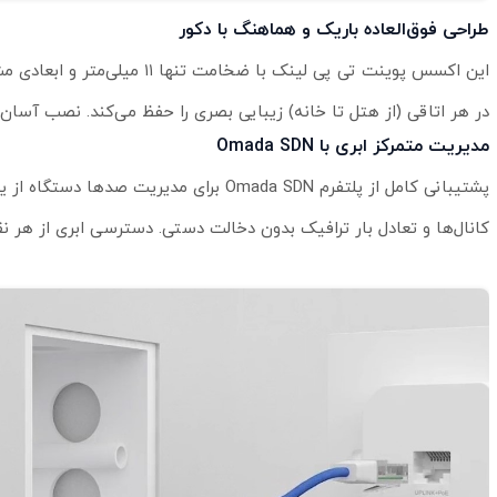
طراحی فوق‌العاده باریک و هماهنگ با دکور
این اکسس پوینت تی پی لینک با
در هر اتاقی (از هتل تا خانه) زیبایی بصری را حفظ می‌کند. نصب آسان در جعبه‌های استاندارد ۸۶ میلی‌متری اروپا 
مدیریت متمرکز ابری با Omada SDN
پشتیبانی کامل از پلتفرم Omada SDN برای 
کانال‌ها و تعادل بار ترافیک بدون دخالت دستی. دسترسی ابری از هر نقطه جهان از طریق 300/OC200