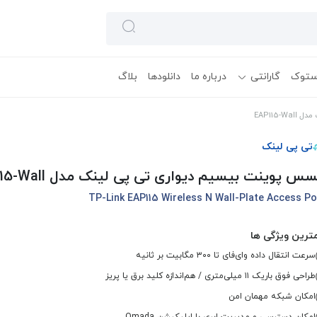
ستوک
گارانتی
درباره ما
دانلودها
بلاگ
EAP115
تی پی لینک
س پوینت بیسیم دیواری تی پی لینک مدل EAP115-Wall
TP-Link EAP115 Wireless N Wall-Plate Access Po
ترین ویژگی ها
سرعت انتقال داده وای‌فای تا ۳۰۰ مگابیت بر ثانیه
طراحی فوق باریک ۱۱ میلی‌متری / هم‌اندازه کلید برق یا پریز
امکان شبکه مهمان امن