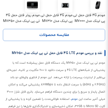
مودم 4G قابل حمل تی
مودم 4G قابل حمل تی
مودم روتر قابل حمل 4G
پی لینک مدل M7000
پی لینک مدل M7310
تی پی لینک مدل M7350
مقایسه محصولات
نقد و بررسی مودم 4G LTE قابل حمل تی پی لینک مدل M7650
مودم تی پی لینک مدل M7650 یک دستگاه قابل حمل پیشرفته است که با
پشتیبانی از شبکه‌های 4G LTE و سرعت دانلود تا 600 مگابیت بر ثانیه، تجربه‌ای
بی‌نظیر از اینترنت پرسرعت را ارائه می‌دهد. این مودم از فناوری وای‌فای دو باند
(2.4GHz و 5GHz) با سرعت انتقال داده تا 867Mbps پشتیبانی می‌کند و امکان
اتصال پایدار و سریع را برای چندین دستگاه فراهم می‌سازد. باتری قابل شارژ 3000
میلی آمپر ساعت این
مودم
، استفاده طولانی‌مدت را تضمین کرده و با پشتیبانی از
کارت Micro SD تا 32GB، امکان ذخیره‌سازی و اشتراک‌گذاری فایل‌ها را نیز فراهم