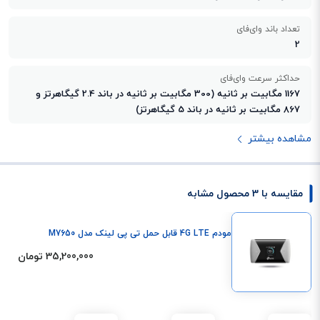
تعداد باند وای‌فای
2
حداکثر سرعت وای‌فای
1167 مگابیت بر ثانیه (300 مگابیت بر ثانیه در باند 2.4 گیگاهرتز و
867 مگابیت بر ثانیه در باند 5 گیگاهرتز)
مشاهده بیشتر
مقایسه با 3 محصول مشابه
مودم 4G LTE قابل حمل تی پی لینک مدل M7650
35,200,000 تومان