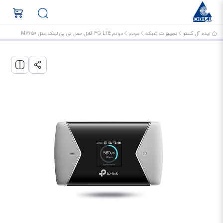
ایده آل گستر
تجهیزات شبکه
مودم
مودم 4G LTE قابل حمل تی پی لینک مدل M7650