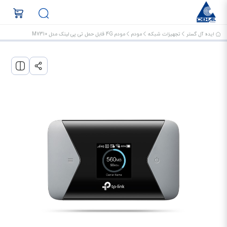
ایده آل گستر
تجهیزات شبکه
مودم
مودم 4G قابل حمل تی پی لینک مدل M7310