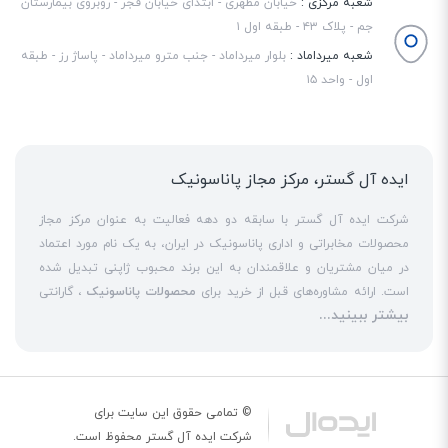
شعبه مرکزی :
خیابان مطهری - ابتدای خیابان فجر - روبروی بیمارستان
اینترنت در سفر بسیار کاربردی است. مدیریت کاربران به‌سادگی انجام می‌شود و افت
جم - پلاک ۴۳ - طبقه اول ۱
شعبه میرداماد :
بلوار میرداماد - جنب مترو میرداماد - پاساژ رز - طبقه
محسوس کیفیت در استفاده‌های معمول دیده نمی‌شود.
اول - واحد ۱۵
ایده آل گستر، مرکز مجاز پاناسونیک
شرکت ایده آل گستر با سابقه دو دهه فعالیت به عنوان مرکز مجاز
محصولات مخابراتی و اداری پاناسونیک در ایران، به یک نام مورد اعتماد
در میان مشتریان و علاقمندان به این برند محبوب ژاپنی تبدیل شده
است. ارائه مشاوره‌های قبل از خرید برای
محصولات پاناسونیک
، گارانتی
بیشتر ببینید...
18 ماهه معتبر و شرکتی برای کلیه محصولات عرضه شده و تعهد کامل
به تمامی خدمات
نمایندگی پاناسونیک
در قبال مشتریان عزیز، کلید
واژه‌های سربلندی ایده آل گستر در میان همراهان خود محسوب
می‌شوند. یکی از حوزه‌های اصلی فعالیت ایده آل گستر، نصب و راه‌اندازه
انواع مراکز
سانترال
است. این مهم با اتکا به تکنسین‌های فنی و مجرب
© تمامی حقوق این سایت برای
که در این
نمایندگی سانترال پاناسونیک
حاضر هستند، حاصل می‌شود. به
شرکت
ایده آل گستر
محفوظ است.