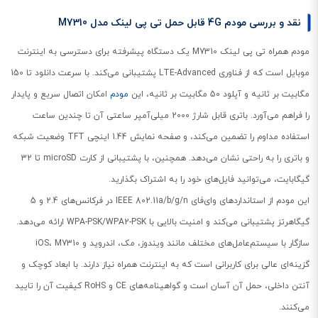
نقد و بررسی مودم 4G قابل حمل تی پی لینک مدل M7310
مودم همراه تی پی لینک M7310 یک دستگاه پیشرفته برای دسترسی به اینترنت
موبایل است که از فناوری LTE-Advanced پشتیبانی می‌کند. با سرعت دانلود تا 150
مگابیت بر ثانیه و آپلود 50 مگابیت بر ثانیه، این
مودم
امکان اتصال سریع و پایدار
را فراهم می‌آورد. باتری قابل شارژ 2000 میلی‌آمپر ساعتی آن تا چندین ساعت
استفاده مداوم را تضمین می‌کند، و صفحه نمایش 1.44 اینچی TFT وضعیت شبکه
و باتری را به راحتی نشان می‌دهد. همچنین، با پشتیبانی از کارت microSD تا 32
گیگابایت، می‌توانید فایل‌های خود را به اشتراک بگذارید.
این مودم از استانداردهای وای‌فای IEEE 802.11a/b/g/n در فرکانس‌های 2.4 و 5
گیگاهرتز پشتیبانی می‌کند و امنیت بالایی با WPA-PSK/WPA2-PSK ارائه می‌دهد.
سازگار با سیستم‌عامل‌های مختلف مانند ویندوز، مک، اندروید و iOS، M7310
گزینه‌ای عالی برای کاربرانی است که به اینترنت همراه نیاز دارند. با ابعاد کوچک و
آنتن داخلی، حمل آن آسان است و گواهینامه‌های CE و RoHS کیفیت آن را تایید
می‌کنند.