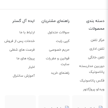
به‌راحتی داخل جیب یا کیف قرار بگیرد و همیشه همراه کاربر باشد. کیفیت ساخت
مناسب در کنار طراحی ساده، حس یک محصول کاربردی و روزمره را منتقل می‌کند.
پشتیبانی از اینترنت 4G LTE با سرعت مناسب
دسته بندی
راهنمای مشتریان
ایده آل گستر
این مودم از شبکه 4G LTE با سرعت دانلود تا 150 مگابیت و آپلود تا 50 مگابیت بر
محصولات
ثانیه پشتیبانی می‌کند. این میزان سرعت برای وب‌گردی، تماشای ویدیو آنلاین،
سوالات متداول
ارتباط با ما
شبکه‌های اجتماعی و حتی جلسات آنلاین کاملا کافی است. همچنین پشتیبانی از
مرکز تلفن
کپی رایت
خدمات پس از فروش
3G و 2G باعث می‌شود در مناطق با پوشش ضعیف‌تر هم اتصال اینترنت حفظ شود.
تلفن اداری
حریم خصوصی
فرصت های شغلی
تلفن خانگی
قوانین و مقررات
پروژه های ما
سایت
دوربین مداربسته
اخبار
پاناسونیک
راهنمای خرید
آموزش سانترال
فکس پاناسونیک
ویدئو پروژکتور