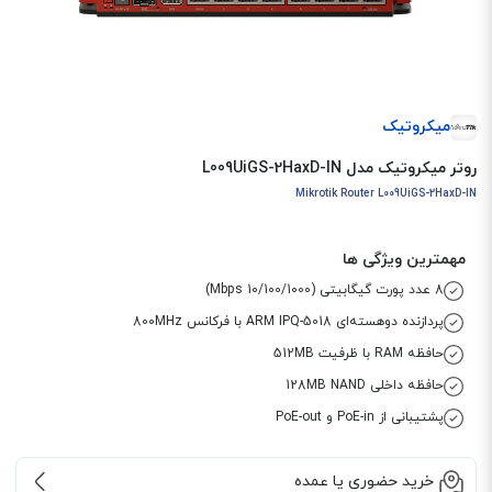
میکروتیک
روتر میکروتیک مدل L009UiGS-2HaxD-IN
Mikrotik Router L009UiGS-2HaxD-IN
مهمترین ویژگی ها
8 عدد پورت گیگابیتی (10/100/1000 Mbps)
پردازنده دو‌هسته‌ای ARM IPQ-5018 با فرکانس 800MHz
حافظه RAM با ظرفیت 512MB
حافظه داخلی 128MB NAND
پشتیبانی از PoE-in و PoE-out
خرید حضوری یا عمده