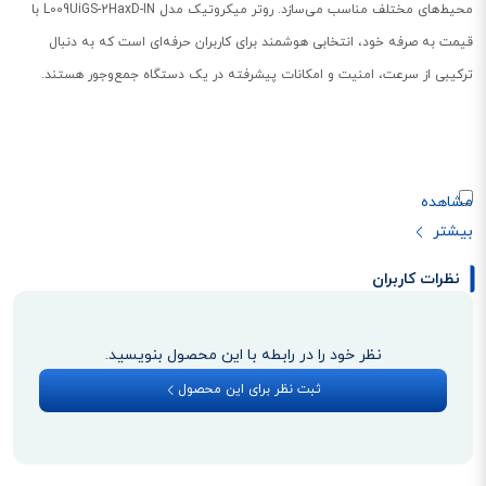
محیط‌های مختلف مناسب می‌سازد. روتر میکروتیک مدل L009UiGS-2HaxD-IN با
قیمت به صرفه خود، انتخابی هوشمند برای کاربران حرفه‌ای است که به دنبال
ترکیبی از سرعت، امنیت و امکانات پیشرفته در یک دستگاه جمع‌وجور هستند.
نظرات کاربران
نظر خود را در رابطه با این محصول بنویسید.
ثبت نظر برای این محصول
قدرت و عملکردی فراتر از نسل قبل
روتر میکروتیک L009UiGS-2HaxD-IN با پردازنده‌ی دو‌هسته‌ای ARM IPQ-5018 و
فرکانس 800 مگاهرتز، تا چهار برابر سریع‌تر از مدل قدیمی RB2011 عمل می‌کند. این