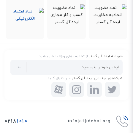
این روتر میکروتیک مدل از فناوری Wi-Fi 6 (استاندارد 802.11ax) در باند ۲.۴
گیگاهرتز پشتیبانی می‌کند و تا ۹۰٪ سریع‌تر از نسل قبل عمل می‌کند. سرعت
بی‌سیم تا ۵۷۴ مگابیت بر ثانیه، پوشش قوی‌تر و پایداری بهتر در هنگام اتصال چند
کاربر هم‌زمان را به همراه دارد. دو آنتن خارجی قدرتمند نیز سیگنال پایدار و پوشش
وسیع‌تری فراهم می‌کنند.
طراحی صنعتی و خنک‌کنندگی هوشمند
خبرنامه ایده آل گستر
از تخفیف های ویژه با خبر باشید
بدنه‌ی آلومینیومی دستگاه به‌گونه‌ای طراحی شده که خود نقش هیت‌سینک را ایفا
می‌کند. این ساختار باعث دفع مؤثر گرما و افزایش طول عمر دستگاه می‌شود.
شبکه‌های اجتماعی ایده آل گستر
ما را دنبال کنید
طراحی آن مشابه سری RB5009 است و با کیت مخصوص می‌توان تا چهار دستگاه را
در یک یونیت رک (1U) نصب کرد — ایده‌آل برای محیط‌های حرفه‌ای و دیتاسنترها.
امنیت حرفه‌ای با رمزنگاری سخت‌افزاری IPsec
پشتیبانی از رمزنگاری سخت‌افزاری IPsec موجب می‌شود ترافیک VPN با حداقل بار
پردازشی روی CPU و بدون افت سرعت منتقل شود. این ویژگی برای کسب‌وکارهایی
۰۲۱۸
۱۰۱۰
info[at]idehal.org
که به ارتباطات امن بین شعب یا کاربران راه‌دور نیاز دارند، حیاتی است.