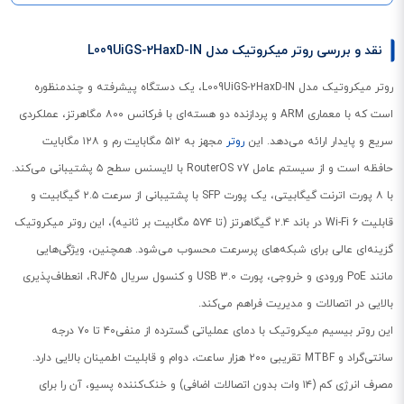
نقد و بررسی روتر میکروتیک مدل L009UiGS-2HaxD-IN
روتر میکروتیک مدل L009UiGS-2HaxD-IN، یک دستگاه پیشرفته و چندمنظوره
است که با معماری ARM و پردازنده دو هسته‌ای با فرکانس ۸۰۰ مگاهرتز، عملکردی
سریع و پایدار ارائه می‌دهد. این
روتر
مجهز به ۵۱۲ مگابایت رم و ۱۲۸ مگابایت
حافظه است و از سیستم عامل RouterOS v7 با لایسنس سطح ۵ پشتیبانی می‌کند.
با ۸ پورت اترنت گیگابیتی، یک پورت SFP با پشتیبانی از سرعت ۲.۵ گیگابیت و
قابلیت Wi-Fi 6 در باند ۲.۴ گیگاهرتز (تا ۵۷۴ مگابیت بر ثانیه)، این روتر میکروتیک
گزینه‌ای عالی برای شبکه‌های پرسرعت محسوب می‌شود. همچنین، ویژگی‌هایی
مانند PoE ورودی و خروجی، پورت USB 3.0 و کنسول سریال RJ45، انعطاف‌پذیری
بالایی در اتصالات و مدیریت فراهم می‌کند.
این روتر بیسیم میکروتیک با دمای عملیاتی گسترده از منفی۴۰ تا ۷۰ درجه
سانتی‌گراد و MTBF تقریبی ۲۰۰ هزار ساعت، دوام و قابلیت اطمینان بالایی دارد.
مصرف انرژی کم (۱۴ وات بدون اتصالات اضافی) و خنک‌کننده پسیو، آن را برای