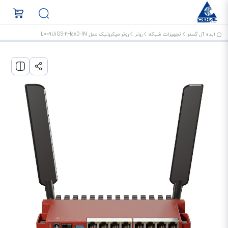
ایده آل گستر
تجهیزات شبکه
روتر
روتر میکروتیک مدل L009UiGS-2HaxD-IN