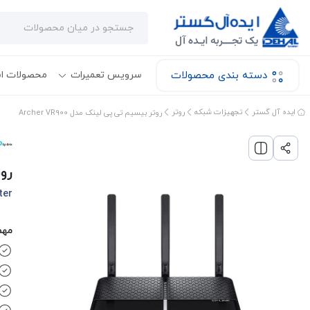
دسته بندی محصولات
سرویس تعمیرات
محصولات ا
ایده آل گستر
تجهیزات شبکه
روتر
روتر بیسیم تی پی لینک مدل Archer VR900
روت
ter
مهم