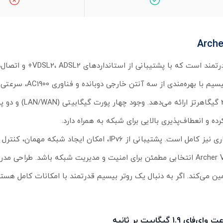
روتر بیسیم تی پی لینک مدل Archer VR900 یک دستگاه همه‌کاره و
برای مدیریت پهنای باند و حتی تا 10 تونل VPN باعث می‌شود که Archer VR900 انتخابی مطمئن برای امنیت و مدیریت شبکه باشد.
ی‌فای 1.9 گیگابیت بر ثانیه