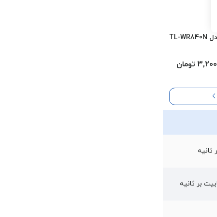
TL-W
3, تومان