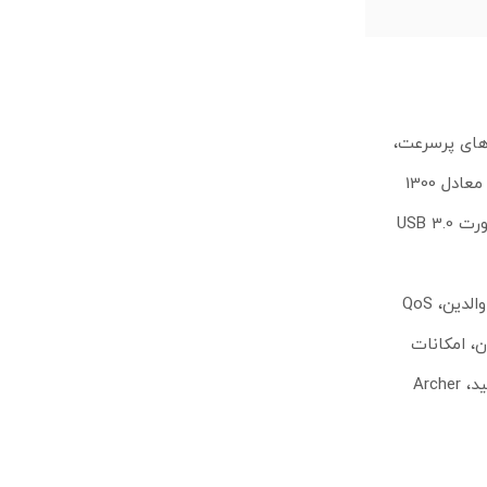
 قدرتمند است که با پشتیبانی از استانداردهای VDSL2، ADSL2+ و اتصال‌های پرسرعت،
نیاز کاربران خانگی و اداری را به بهترین شکل برطرف می‌کند. این روتر بیسیم با بهره‌مندی از سه آنتن خارجی دوبانده و فناوری AC1900، سرعتی معادل 1300
مگابیت در ثانیه در باند 5 گیگاهرتز و 600 مگابیت در ثانیه در باند 2.4 گیگاهرتز ارائه می‌دهد. وجود چهار پورت گیگابیتی (LAN/WAN) و دو پورت USB 3.0
این روتر بیسیم تی پی لینک علاوه بر کارایی سخت‌افزاری، از نظر نرم‌افزاری نیز کامل است. پشتیبانی از IPv6، امکان ایجاد شبکه مهمان، کنترل والدین، QoS
 طراحی مدرن، امکانات
مدیریتی تحت وب و به‌روزرسانی آنلاین، کاربری آسان و مطمئن را تضمین می‌کند. اگر به دنبال یک روتر بیسیم قدرتمند با امکانات کامل هستید، Archer