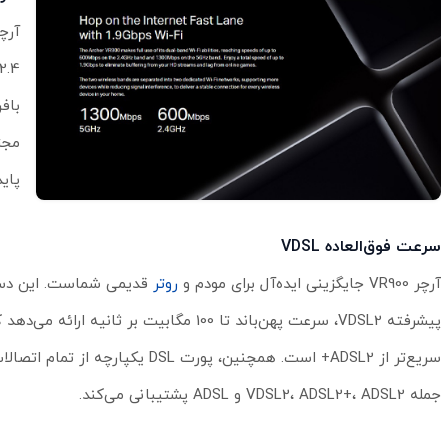
مجز
پای
سرعت فوق‌العاده VDSL
آرچر VR900 جایگزینی ایده‌آل برای مودم و
روتر
قدیمی شماست. این دستگ
پیشرفته VDSL2، سرعت پهن‌باند تا 100 مگابیت بر ثانیه ار
جمله VDSL2، ADSL2+، ADSL2 و ADSL پشتیبانی می‌کند.