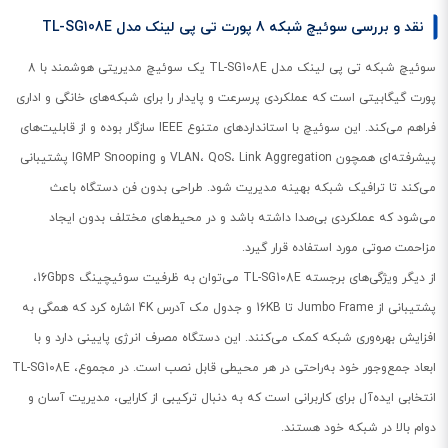
نقد و بررسی سوئیچ شبکه 8 پورت تی پی لینک مدل TL-SG108E
سوئیچ شبکه تی پی لینک مدل TL-SG108E یک سوئیچ مدیریتی هوشمند با 8
پورت گیگابیتی است که عملکردی پرسرعت و پایدار را برای شبکه‌های خانگی و اداری
فراهم می‌کند. این سوئیچ با استانداردهای متنوع IEEE سازگار بوده و از قابلیت‌های
پیشرفته‌ای همچون VLAN، QoS، Link Aggregation و IGMP Snooping پشتیبانی
می‌کند تا ترافیک شبکه بهینه مدیریت شود. طراحی بدون فن دستگاه باعث
می‌شود که عملکردی بی‌صدا داشته باشد و در محیط‌های مختلف بدون ایجاد
مزاحمت صوتی مورد استفاده قرار گیرد.
از دیگر ویژگی‌های برجسته TL-SG108E می‌توان به ظرفیت سوئیچینگ 16Gbps،
پشتیبانی از Jumbo Frame تا 16KB و جدول مک آدرس 4K اشاره کرد که همگی به
افزایش بهره‌وری شبکه کمک می‌کنند. این دستگاه مصرف انرژی پایینی دارد و با
ابعاد جمع‌وجور خود به‌راحتی در هر محیطی قابل نصب است. در مجموع، TL-SG108E
انتخابی ایده‌آل برای کاربرانی است که به دنبال ترکیبی از کارایی، مدیریت آسان و
دوام بالا در شبکه خود هستند.