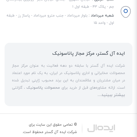
جم - پلاک ۴۳ - طبقه اول ۱
شعبه میرداماد :
بلوار میرداماد - جنب مترو میرداماد - پاساژ رز - طبقه
اول - واحد ۱۵
ایده آل گستر، مرکز مجاز پاناسونیک
شرکت ایده آل گستر با سابقه دو دهه فعالیت به عنوان مرکز مجاز
محصولات مخابراتی و اداری پاناسونیک در ایران، به یک نام مورد اعتماد
در میان مشتریان و علاقمندان به این برند محبوب ژاپنی تبدیل شده
است. ارائه مشاوره‌های قبل از خرید برای
محصولات پاناسونیک
، گارانتی
بیشتر ببینید...
18 ماهه معتبر و شرکتی برای کلیه محصولات عرضه شده و تعهد کامل
به تمامی خدمات
نمایندگی پاناسونیک
در قبال مشتریان عزیز، کلید
واژه‌های سربلندی ایده آل گستر در میان همراهان خود محسوب
می‌شوند. یکی از حوزه‌های اصلی فعالیت ایده آل گستر، نصب و راه‌اندازه
انواع مراکز
سانترال
است. این مهم با اتکا به تکنسین‌های فنی و مجرب
© تمامی حقوق این سایت برای
که در این
نمایندگی سانترال پاناسونیک
حاضر هستند، حاصل می‌شود. به
شرکت
ایده آل گستر
محفوظ است.