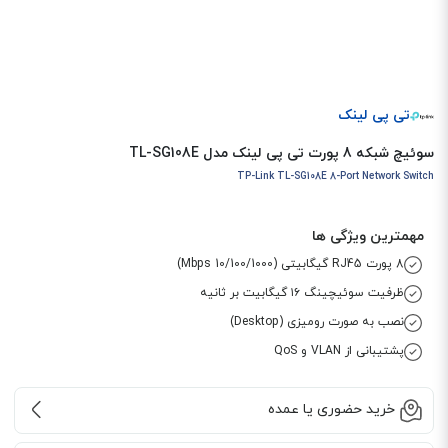
تی پی لینک
سوئیچ شبکه 8 پورت تی پی لینک مدل TL-SG108E
TP-Link TL-SG108E 8-Port Network Switch
مهمترین ویژگی ها
8 پورت RJ45 گیگابیتی (10/100/1000 Mbps)
ظرفیت سوئیچینگ ۱۶ گیگابیت بر ثانیه
نصب به صورت رومیزی (Desktop)
پشتیبانی از VLAN و QoS
خرید حضوری یا عمده